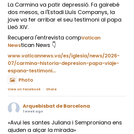
La Carmina va patir depressió. Fa gairebé
dos mesos, a l'Estadi Lluís Companys, la
jove va fer arribar el seu testimoni al papa
Lleó XIV.
Recupera l'entrevista comp
Vatican
tican News 👇
News
www.vaticannews.va/es/iglesia/news/2026-
07/carmina-historia-depresion-papa-viaje-
espana-testimoni...
Photo
View on Facebook
·
Share
Arquebisbat de Barcelona
1 week ago
«Avui les santes Juliana i Semproniana ens
ajuden a alçar la mirada»