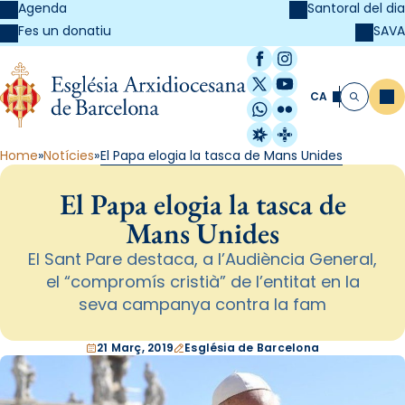
Agenda
Santoral del dia
SAVA
Fes un donatiu
Facebook
Instagram
X / Twitter
YouTube
CA
Me
Cerca
WhatsApp
Flickr
Radio Estel
Catalunya Cristi
Home
Notícies
El Papa elogia la tasca de Mans Unides
El Papa elogia la tasca de
Mans Unides
El Sant Pare destaca, a l’Audiència General,
el “compromís cristià” de l’entitat en la
seva campanya contra la fam
21 Març, 2019
Església de Barcelona