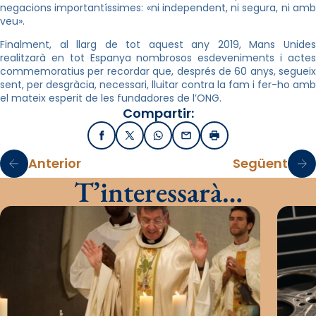
negacions importantíssimes: «ni independent, ni segura, ni amb
veu».
Finalment, al llarg de tot aquest any 2019, Mans Unides
realitzarà en tot Espanya nombrosos esdeveniments i actes
commemoratius per recordar que, després de 60 anys, segueix
sent, per desgràcia, necessari, lluitar contra la fam i fer-ho amb
el mateix esperit de les fundadores de l’ONG.
Compartir:
Facebook
X / Twitter
WhatsApp
Email
Imprimir
Anterior
Següent
T’interessarà…