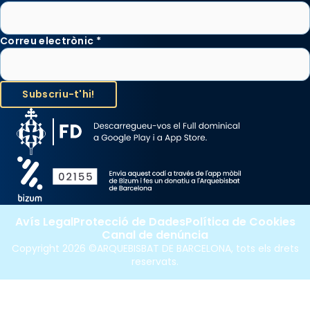
Correu electrònic
*
Avís Legal
Protecció de Dades
Política de Cookies
Canal de denúncia
Copyright 2026 ©ARQUEBISBAT DE BARCELONA, tots els drets
reservats.