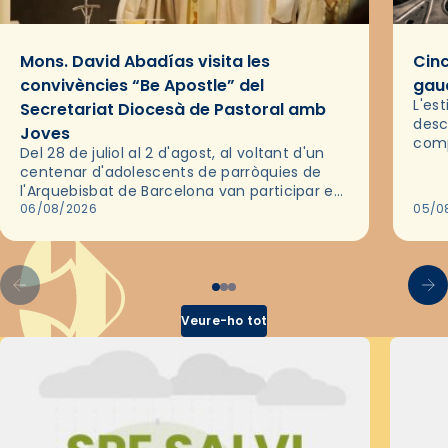
Mons. David Abadías visita les
Cinc
convivències “Be Apostle” del
gaud
L'es
Secretariat Diocesà de Pastoral amb
desc
Joves
comp
Del 28 de juliol al 2 d'agost, al voltant d'un
deix
centenar d'adolescents de parròquies de
trav
l'Arquebisbat de Barcelona van participar en
les convivències Be Apostle, organitzades
06/08/2026
05/0
pel Secretariat Diocesà de Pastoral amb…
Veure-ho tot