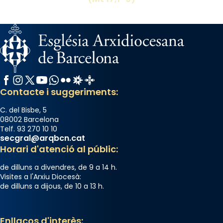
El seu sepulcre a Compostela fou un gran
centre de peregrinacions medievals de tot
el món cristià, després de Roma i terra
Santa.
«A Raïms de Sant Jaume, raïms aigualits;
raïms de setembre te'n llepes els dits»,
Facebook
Instagram
X / Twitter
YouTube
WhatsApp
Flickr
Radio Estel
Catalunya Cristiana
segons una dita popular.
Contacte i suggeriments:
Photo
C. del Bisbe, 5
View on Facebook
·
Share
08002 Barcelona
Telf. 93 270 10 10
secgral@arqbcn.cat
Horari d'atenció al públic:
de dilluns a divendres, de 9 a 14 h.
Visites a l'Arxiu Diocesà:
de dilluns a dijous, de 10 a 13 h.
Enllaços d'interès: