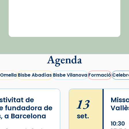
Agenda
 Omella
Bisbe Abadías
Bisbe Vilanova
Formació
Celebr
tivitat de
13
Missa
e fundadora de
Vallè
, a Barcelona
set.
10:30