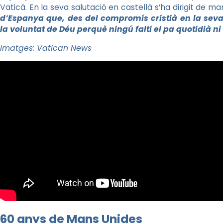
Vaticà. En la seva salutació en castellà s’ha dirigit de ma
d’Espanya que, des del compromís cristià en la se
la voluntat de Déu perquè ningú falti el pa quotidià ni
Imatges: Vatican News
60 anys de Mans Unides