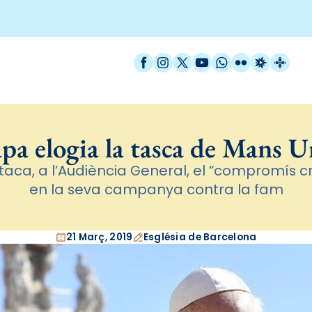
Facebook
Instagram
X / Twitter
YouTube
WhatsApp
Flickr
Radio Est
Catal
apa elogia la tasca de Mans U
taca, a l’Audiència General, el “compromís cris
en la seva campanya contra la fam
21 Març, 2019
Església de Barcelona