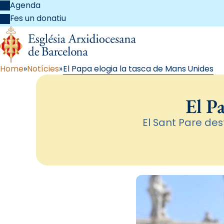
Agenda
Fes un donatiu
Home
Notícies
El Papa elogia la tasca de Mans Unides
El P
El Sant Pare des