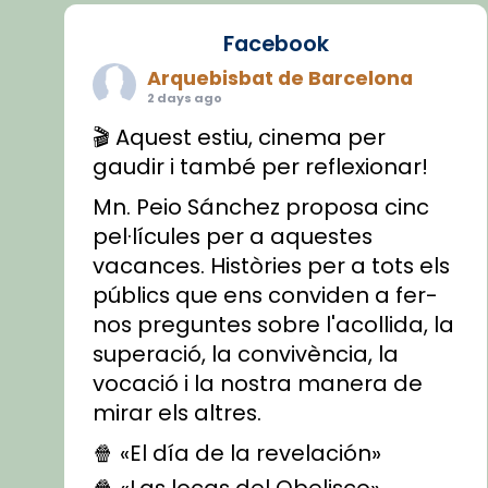
Facebook
Arquebisbat de Barcelona
2 days ago
🎬 Aquest estiu, cinema per
gaudir i també per reflexionar!
Mn. Peio Sánchez proposa cinc
pel·lícules per a aquestes
vacances. Històries per a tots els
públics que ens conviden a fer-
nos preguntes sobre l'acollida, la
superació, la convivència, la
vocació i la nostra manera de
mirar els altres.
🍿 «El día de la revelación»
🍿 «Las locas del Obelisco»