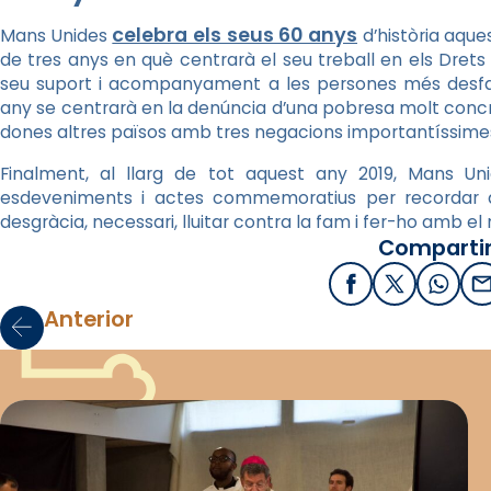
celebra els seus 60 anys
Mans Unides
d’història aques
de tres anys en què centrarà el seu treball en els Dret
seu suport i acompanyament a les persones més desfavo
any se centrarà en la denúncia d’una pobresa molt concret
dones altres països amb tres negacions importantíssimes:
Finalment, al llarg de tot aquest any 2019, Mans U
esdeveniments i actes commemoratius per recordar q
desgràcia, necessari, lluitar contra la fam i fer-ho amb e
Compartir
Facebook
X / Twitter
What
E
Anterior