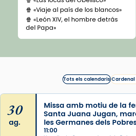
🍿 «Viaje al país de los blancos»
🍿 «León XIV, el hombre detrás
del Papa»
🍿 «Las ovejas detectives»
▶️ Descobreix les seves
recomanacions i prepara una
bona sessió de cinema aquest
est
itual
#CinemaEspiritual
Tots els calendaris
Cardenal
@cinemaspiritcat
Imatge: Generada amb IA
(OpenAI)
30
Missa amb motiu de la fes
Video
Santa Juana Jugan, mar
ag.
les Germanes dels Pobres
View on Facebook
·
Share
11:00