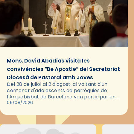
Mons. David Abadías visita les
convivències “Be Apostle” del Secretariat
Diocesà de Pastoral amb Joves
Del 28 de juliol al 2 d'agost, al voltant d'un
centenar d'adolescents de parròquies de
l'Arquebisbat de Barcelona van participar en
les convivències Be Apostle, organitzades pel
06/08/2026
Secretariat Diocesà de Pastoral amb…