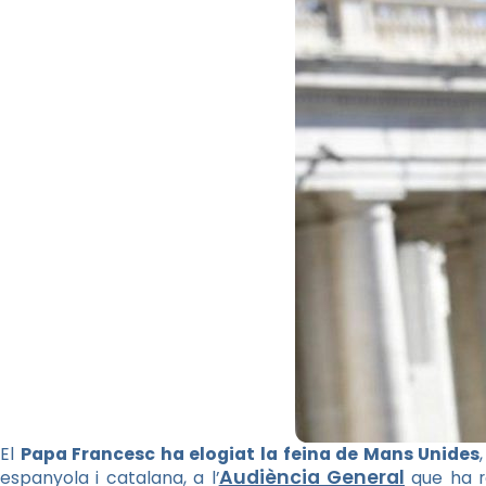
El
Papa Francesc ha elogiat la feina de Mans Unides
Audiència General
espanyola i catalana, a l’
que ha re