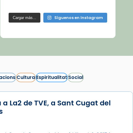
Síguenos en Instagram
Cargar más...
acions
Cultura
Espiritualitat
Social
 a La2 de TVE, a Sant Cugat del
s