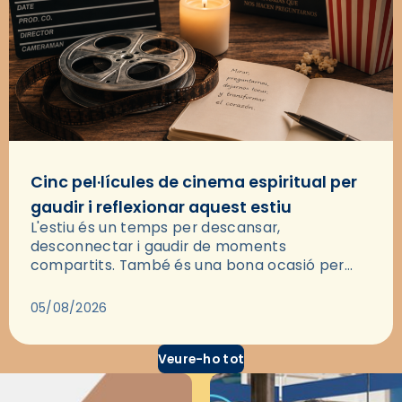
Cinc pel·lícules de cinema espiritual per
gaudir i reflexionar aquest estiu
L'estiu és un temps per descansar,
desconnectar i gaudir de moments
compartits. També és una bona ocasió per
deixar-se portar per una bona història i, a
través del cinema, reflexionar sobre les…
05/08/2026
Veure-ho tot