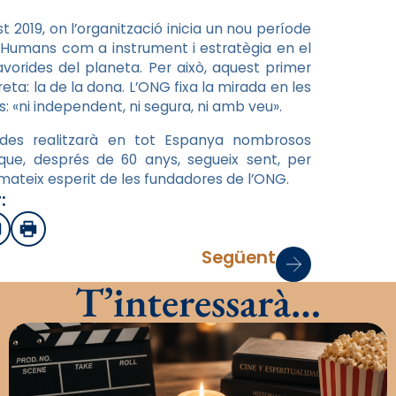
t 2019, on l’organització inicia un nou període
s Humans com a instrument i estratègia en el
rides del planeta. Per això, aquest primer
a: la de la dona. L’ONG fixa la mirada en les
 «ni independent, ni segura, ni amb veu».
nides realitzarà en tot Espanya nombrosos
ue, després de 60 anys, segueix sent, per
l mateix esperit de les fundadores de l’ONG.
:
sApp
mail
Imprimir
Següent
T’interessarà…