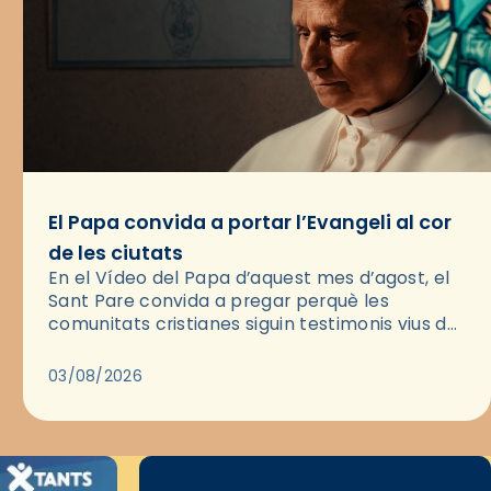
El Papa convida a portar l’Evangeli al cor
de les ciutats
En el Vídeo del Papa d’aquest mes d’agost, el
Sant Pare convida a pregar perquè les
comunitats cristianes siguin testimonis vius de
l’Evangeli enmig de les ciutats. A través d’una
pregària, el…
03/08/2026