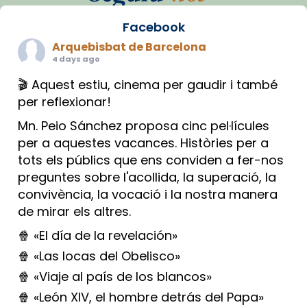
Facebook
Arquebisbat de Barcelona
4 days ago
🎬 Aquest estiu, cinema per gaudir i també
per reflexionar!
Mn. Peio Sánchez proposa cinc pel·lícules
per a aquestes vacances. Històries per a
tots els públics que ens conviden a fer-nos
preguntes sobre l'acollida, la superació, la
convivència, la vocació i la nostra manera
de mirar els altres.
🍿 «El día de la revelación»
🍿 «Las locas del Obelisco»
🍿 «Viaje al país de los blancos»
🍿 «León XIV, el hombre detrás del Papa»