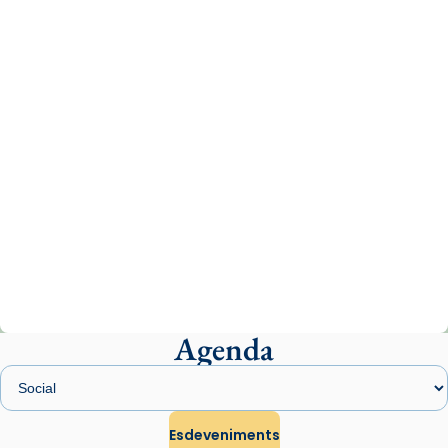
www.vaticannews.va/es/iglesia/news/2026-
07/carmina-historia-depresion-papa-viaje-
espana-testimoni...
Photo
View on Facebook
·
Share
Arquebisbat de Barcelona
2 weeks ago
«Avui les santes Juliana i Semproniana ens
ajuden a alçar la mirada»
Mons. Sergi Gordo, bisbe de Tortosa, ha
presidit aquest 27 de juliol la missa de Les
Agenda
Santes de Mataró.
🔗
tinyurl.com/cvu5jmbk
📸 J. Merino
Esdeveniments