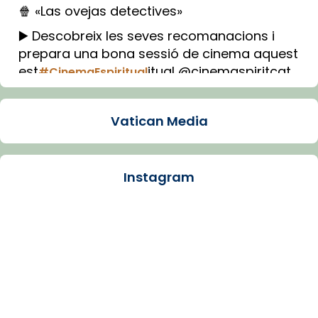
🍿 «Las ovejas detectives»
▶️ Descobreix les seves recomanacions i
prepara una bona sessió de cinema aquest
est
itual @cinemaspiritcat
#CinemaEspiritual
Imatge: Generada amb IA (OpenAI)
Video
Vatican Media
View on Facebook
·
Share
Instagram
Arquebisbat de Barcelona
1 week ago
La Carmina va patir depressió. Fa gairebé
dos mesos, a l'Estadi Lluís Companys, la
jove va fer arribar el seu testimoni al papa
Lleó XIV.
Recupera l'entrevista comp
Vatican
tican News 👇
News