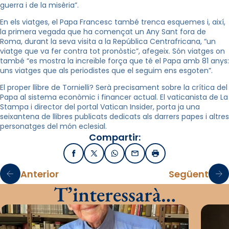
guerra i de la misèria”.
En els viatges, el Papa Francesc també trenca esquemes i, així,
la primera vegada que ha començat un Any Sant fora de
Roma, durant la seva visita a la República Centrafricana, “un
viatge que va fer contra tot pronòstic”, afegeix. Són viatges on
també “es mostra la increïble força que té el Papa amb 81 anys:
uns viatges que als periodistes que el seguim ens esgoten”.
El proper llibre de Tornielli? Serà precisament sobre la crítica del
Papa al sistema econòmic i financer actual. El vaticanista de La
Stampa i director del portal Vatican Insider, porta ja una
seixantena de llibres publicats dedicats als darrers papes i altres
personatges del món eclesial.
Compartir:
Facebook
X / Twitter
WhatsApp
Email
Imprimir
Anterior
Següent
T’interessarà…