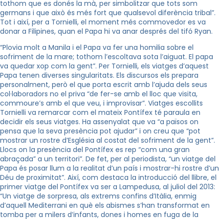
tothom que es donés la mà, per simbolitzar que tots som
germans i que això és més fort que qualsevol diferència tribal”.
Tot i així, per a Tornielli, el moment més commovedor es va
donar a Filipines, quan el Papa hi va anar després del tifó Ryan.
“Plovia molt a Manila i el Papa va fer una homilia sobre el
sofriment de la mare; tothom l’escoltava sota l’aiguat. El papa
va quedar xop com la gent”. Per Tornielli, els viatges d’aquest
Papa tenen diverses singularitats. Els discursos els prepara
personalment, però el que porta escrit amb l’ajuda dels seus
col·laboradors no el priva “de fer-se amb el lloc que visita,
commoure’s amb el que veu, i improvisar”. Viatges escollits
Tornielli va remarcar com el mateix Pontífex té paraula en
decidir els seus viatges. Ha assenyalat que va “a països on
pensa que la seva presència pot ajudar” i on creu que “pot
mostrar un rostre d’Església al costat del sofriment de la gent”.
Llocs on la presència del Pontífex es rep “com una gran
abraçada” a un territori”. De fet, per al periodista, “un viatge del
Papa és posar llum a la realitat d’un país i mostrar-hi rostre d’un
Déu de proximitat”. Així, com destaca la introducció del llibre, el
primer viatge del Pontífex va ser a Lampedusa, al juliol del 2013:
“Un viatge de sorpresa, als extrems confins d’Itàlia, enmig
d’aquell Mediterrani en què els abismes s’han transformat en
tomba per a milers d’infants, dones i homes en fuga de la