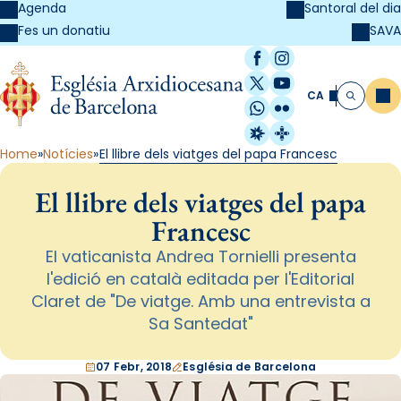
Agenda
Santoral del dia
SAVA
Fes un donatiu
Facebook
Instagram
X / Twitter
YouTube
CA
Me
Cerca
WhatsApp
Flickr
Radio Estel
Catalunya Cristi
Home
Notícies
El llibre dels viatges del papa Francesc
El llibre dels viatges del papa
Francesc
El vaticanista Andrea Tornielli presenta
l'edició en català editada per l'Editorial
Claret de "De viatge. Amb una entrevista a
Sa Santedat"
07 Febr, 2018
Església de Barcelona