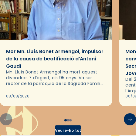
Mor Mn. Lluís Bonet Armengol, impulsor
Mons
de la causa de beatificació d’Antoni
conv
Gaudí
Sec
Mn. Lluís Bonet Armengol ha mort aquest
Jov
divendres 7 d’agost, als 95 anys. Va ser
Del 2
rector de la parròquia de la Sagrada Família
cent
de Barcelona durant 25 anys, entre 1993 i
l'Ar
2018,…
08/08/2026
les 
06/0
pel 
Veure-ho tot