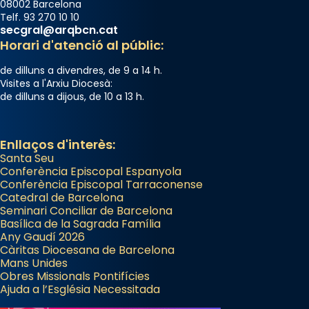
Photo
08002 Barcelona
Telf. 93 270 10 10
View on Facebook
·
Share
secgral@arqbcn.cat
Horari d'atenció al públic:
Arquebisbat de Barcelona
de dilluns a divendres, de 9 a 14 h.
2 weeks ago
Visites a l'Arxiu Diocesà:
de dilluns a dijous, de 10 a 13 h.
Memòria de les santes Juliana i
Semproniana, verges i màrtirs.
Acompanyant la història de sant Cugat, a
Enllaços d'interès:
Santa Seu
partir de l’Edat Mitjana sorgeix la tradició
Conferència Episcopal Espanyola
que les santes Juliana (“relatiu a Júlia”) i
Conferència Episcopal Tarraconense
Semproniana (“relatiu a Semprònia =
Catedral de Barcelona
eterna”) són deixebles seves. I l’any 1667, el
Seminari Conciliar de Barcelona
Basílica de la Sagrada Família
frare Joan Gaspar Roig, afirma en una obra
Any Gaudí 2026
que les santes són filles de l’antiga Iluro.
Càritas Diocesana de Barcelona
Mataró en reivindicarà les relíquies fins que
Mans Unides
Obres Missionals Pontifícies
les aconseguirà el 1772. L’ofici que es canta
Ajuda a l’Església Necessitada
a la “Missa de les Santes” (“Missa de