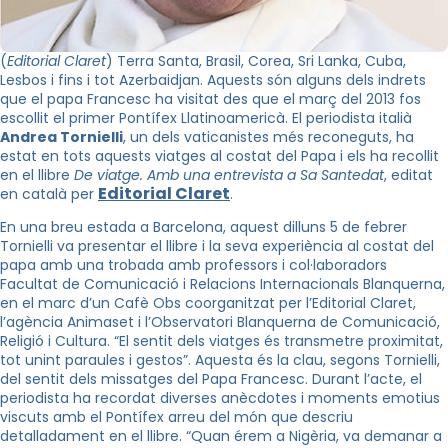
(
Editorial Claret
) Terra Santa, Brasil, Corea, Sri Lanka, Cuba,
Lesbos i fins i tot Azerbaidjan. Aquests són alguns dels indrets
que el papa Francesc ha visitat des que el març del 2013 fos
escollit el primer Pontífex Llatinoamericà. El periodista italià
Andrea Tornielli
, un dels vaticanistes més reconeguts, ha
estat en tots aquests viatges al costat del Papa i els ha recollit
en el llibre
De viatge. Amb una entrevista a Sa Santedat
, editat
Editorial Claret
en català per
.
En una breu estada a Barcelona, aquest dilluns 5 de febrer
Tornielli va presentar el llibre i la seva experiència al costat del
papa amb una trobada amb professors i col·laboradors
Facultat de Comunicació i Relacions Internacionals Blanquerna,
en el marc d’un Cafè Obs coorganitzat per l’Editorial Claret,
l’agència Animaset i l’Observatori Blanquerna de Comunicació,
Religió i Cultura. “El sentit dels viatges és transmetre proximitat,
tot unint paraules i gestos”. Aquesta és la clau, segons Tornielli,
del sentit dels missatges del Papa Francesc. Durant l’acte, el
periodista ha recordat diverses anècdotes i moments emotius
viscuts amb el Pontífex arreu del món que descriu
detalladament en el llibre. “Quan érem a Nigèria, va demanar a