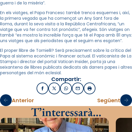
guerra i de la misèria”.
En els viatges, el Papa Francesc també trenca esquemes i, així,
la primera vegada que ha començat un Any Sant fora de
Roma, durant la seva visita a la República Centrafricana, “un
viatge que va fer contra tot pronòstic”, afegeix. Són viatges on
també “es mostra la increïble força que té el Papa amb 81 anys:
uns viatges que als periodistes que el seguim ens esgoten”.
El proper llibre de Tornielli? Serà precisament sobre la crítica del
Papa al sistema econòmic i financer actual. El vaticanista de La
Stampa i director del portal Vatican Insider, porta ja una
seixantena de llibres publicats dedicats als darrers papes i altres
personatges del món eclesial.
Compartir:
Facebook
X / Twitter
WhatsApp
Email
Imprimir
Anterior
Següent
T’interessarà…