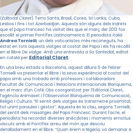
(
Editorial Claret
) Terra Santa, Brasil, Corea, Sri Lanka, Cuba,
Lesbos i fins i tot Azerbaidjan. Aquests són alguns dels indrets
que el papa Francesc ha visitat des que el març del 2013 fos
escollit el primer Pontífex Llatinoamericà. El periodista italià
Andrea Tornielli
, un dels vaticanistes més reconeguts, ha
estat en tots aquests viatges al costat del Papa i els ha recollit
en el llibre
De viatge. Amb una entrevista a Sa Santedat
, editat
Editorial Claret
en català per
.
En una breu estada a Barcelona, aquest dilluns 5 de febrer
Tornielli va presentar el llibre i la seva experiència al costat del
papa amb una trobada amb professors i col·laboradors
Facultat de Comunicació i Relacions Internacionals Blanquerna,
en el marc d’un Cafè Obs coorganitzat per l’Editorial Claret,
l’agència Animaset i l’Observatori Blanquerna de Comunicació,
Religió i Cultura. “El sentit dels viatges és transmetre proximitat,
tot unint paraules i gestos”. Aquesta és la clau, segons Tornielli,
del sentit dels missatges del Papa Francesc. Durant l’acte, el
periodista ha recordat diverses anècdotes i moments emotius
viscuts amb el Pontífex arreu del món que descriu
detalladament en el llibre. “Quan érem a Nigèria, va demanar a