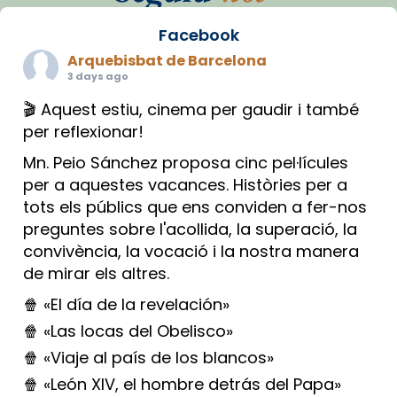
Facebook
Arquebisbat de Barcelona
3 days ago
🎬 Aquest estiu, cinema per gaudir i també
per reflexionar!
Mn. Peio Sánchez proposa cinc pel·lícules
per a aquestes vacances. Històries per a
tots els públics que ens conviden a fer-nos
preguntes sobre l'acollida, la superació, la
convivència, la vocació i la nostra manera
de mirar els altres.
🍿 «El día de la revelación»
🍿 «Las locas del Obelisco»
🍿 «Viaje al país de los blancos»
🍿 «León XIV, el hombre detrás del Papa»