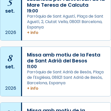
5
Mare Teresa de Calcuta
Photo
set.
19:00
View on Facebook
·
Share
Parròquia de Sant Agustí, Plaça de Sant
Agustí, 2, Ciutat Vella, 08001 Barcelona,
Arquebisbat de Barcelona
is at Catedral
Espanya
de Barcelona.
2026
+ info
2 weeks ago
Aquest dilluns, 27 de juliol, ha tingut lloc la
missa d’acció de gràcies en agraïment al
8
Missa amb motiu de la Festa
comitè organitzador de la visita apostòlica
de Sant Adrià del Besos
del Sant Pare Lleó XIV a Barcelona, i als
set.
11:00
col·laboradors, a la Catedral de Barcelona.
Parròquia de Sant Adrià de Besòs, Plaça
L’arquebisbe de Barcelona, el cardenal Joan
de l'Església, 08921 Sant Adrià de Besòs,
Josep Omella, ha presidit la missa i l’ha
Barcelona, Espanya
2026
+ info
concelebrat el bisbe auxiliar de Barcelona,
Mons. David Abadías.
📸 Dr. G. Simón
Missa amb motiu de la