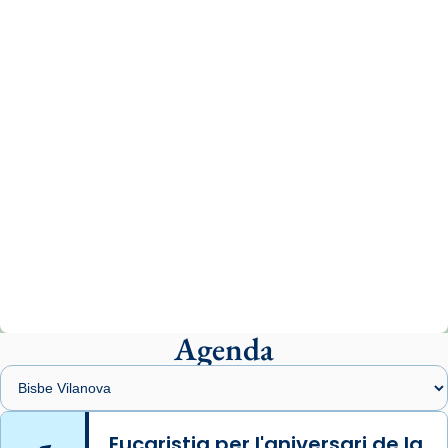
www.vaticannews.va/es/iglesia/news/2026-
07/carmina-historia-depresion-papa-viaje-
espana-testimoni...
Photo
View on Facebook
·
Share
Arquebisbat de Barcelona
2 weeks ago
«Avui les santes Juliana i Semproniana ens
ajuden a alçar la mirada»
Mons. Sergi Gordo, bisbe de Tortosa, ha
presidit aquest 27 de juliol la missa de Les
Agenda
Santes de Mataró.
🔗
tinyurl.com/cvu5jmbk
📸 J. Merino
Eucaristia per l'aniversari de la