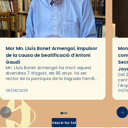
Mor Mn. Lluís Bonet Armengol, impulsor
Mons
de la causa de beatificació d’Antoni
conv
Gaudí
Sec
Mn. Lluís Bonet Armengol ha mort aquest
Jov
divendres 7 d’agost, als 95 anys. Va ser
Del 2
rector de la parròquia de la Sagrada Família
cent
de Barcelona durant 25 anys, entre 1993 i
l'Ar
2018,…
08/08/2026
les 
06/0
pel 
Veure-ho tot