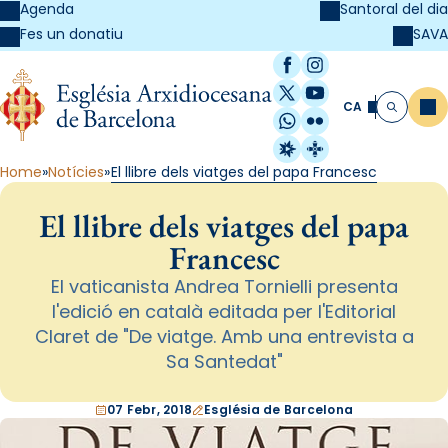
Agenda
Santoral del dia
SAVA
Fes un donatiu
Facebook
Instagram
X / Twitter
YouTube
CA
Me
Cerca
WhatsApp
Flickr
Radio Estel
Catalunya Cristi
Home
Notícies
El llibre dels viatges del papa Francesc
El llibre dels viatges del papa
Francesc
El vaticanista Andrea Tornielli presenta
l'edició en català editada per l'Editorial
Claret de "De viatge. Amb una entrevista a
Sa Santedat"
07 Febr, 2018
Església de Barcelona