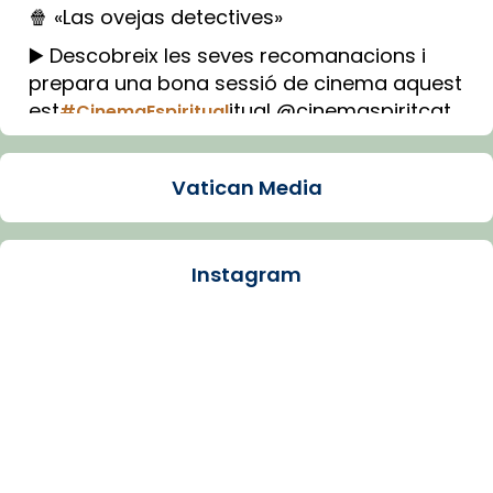
🍿 «Las ovejas detectives»
▶️ Descobreix les seves recomanacions i
prepara una bona sessió de cinema aquest
est
itual @cinemaspiritcat
#CinemaEspiritual
Imatge: Generada amb IA (OpenAI)
Video
Vatican Media
View on Facebook
·
Share
Instagram
Arquebisbat de Barcelona
1 week ago
La Carmina va patir depressió. Fa gairebé
dos mesos, a l'Estadi Lluís Companys, la
jove va fer arribar el seu testimoni al papa
Lleó XIV.
Recupera l'entrevista comp
Vatican
tican News 👇
News