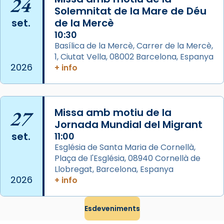
24
Photo
Solemnitat de la Mare de Déu
View on Facebook
·
Share
set.
de la Mercè
10:30
Arquebisbat de Barcelona
Basílica de la Mercè, Carrer de la Mercè,
2 weeks ago
1, Ciutat Vella, 08002 Barcelona, Espanya
2026
+ info
Memòria de les santes Juliana i
Semproniana, verges i màrtirs.
Acompanyant la història de sant Cugat, a
27
Missa amb motiu de la
partir de l’Edat Mitjana sorgeix la tradició
Jornada Mundial del Migrant
que les santes Juliana (“relatiu a Júlia”) i
set.
11:00
Semproniana (“relatiu a Semprònia =
Església de Santa Maria de Cornellà,
eterna”) són deixebles seves. I l’any 1667, el
Plaça de l'Església, 08940 Cornellà de
frare Joan Gaspar Roig, afirma en una obra
Llobregat, Barcelona, Espanya
que les santes són filles de l’antiga Iluro.
2026
+ info
Mataró en reivindicarà les relíquies fins que
les aconseguirà el 1772. L’ofici que es canta
Esdeveniments
a la “Missa de les Santes” (“Missa de