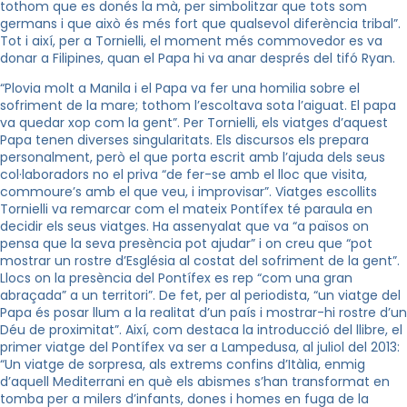
tothom que es donés la mà, per simbolitzar que tots som
germans i que això és més fort que qualsevol diferència tribal”.
Tot i així, per a Tornielli, el moment més commovedor es va
donar a Filipines, quan el Papa hi va anar després del tifó Ryan.
“Plovia molt a Manila i el Papa va fer una homilia sobre el
sofriment de la mare; tothom l’escoltava sota l’aiguat. El papa
va quedar xop com la gent”. Per Tornielli, els viatges d’aquest
Papa tenen diverses singularitats. Els discursos els prepara
personalment, però el que porta escrit amb l’ajuda dels seus
col·laboradors no el priva “de fer-se amb el lloc que visita,
commoure’s amb el que veu, i improvisar”. Viatges escollits
Tornielli va remarcar com el mateix Pontífex té paraula en
decidir els seus viatges. Ha assenyalat que va “a països on
pensa que la seva presència pot ajudar” i on creu que “pot
mostrar un rostre d’Església al costat del sofriment de la gent”.
Llocs on la presència del Pontífex es rep “com una gran
abraçada” a un territori”. De fet, per al periodista, “un viatge del
Papa és posar llum a la realitat d’un país i mostrar-hi rostre d’un
Déu de proximitat”. Així, com destaca la introducció del llibre, el
primer viatge del Pontífex va ser a Lampedusa, al juliol del 2013:
“Un viatge de sorpresa, als extrems confins d’Itàlia, enmig
d’aquell Mediterrani en què els abismes s’han transformat en
tomba per a milers d’infants, dones i homes en fuga de la