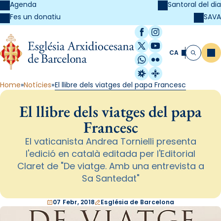
Agenda
Santoral del dia
SAVA
Fes un donatiu
Facebook
Instagram
X / Twitter
YouTube
CA
Me
Cerca
WhatsApp
Flickr
Radio Estel
Catalunya Cristi
Home
Notícies
El llibre dels viatges del papa Francesc
El llibre dels viatges del papa
Francesc
El vaticanista Andrea Tornielli presenta
l'edició en català editada per l'Editorial
Claret de "De viatge. Amb una entrevista a
Sa Santedat"
07 Febr, 2018
Església de Barcelona