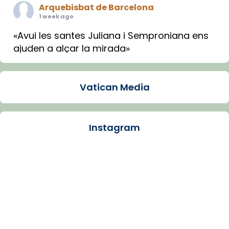
Arquebisbat de Barcelona
1 week ago
«Avui les santes Juliana i Semproniana ens
ajuden a alçar la mirada»
Mons. Sergi Gordo, bisbe de Tortosa, ha
presidit aquest 27 de juliol la missa de Les
Vatican Media
Santes de Mataró.
🔗
tinyurl.com/cvu5jmbk
📸 J. Merino
Instagram
Photo
View on Facebook
·
Share
Arquebisbat de Barcelona
is at Catedral
de Barcelona.
1 week ago
Aquest dilluns, 27 de juliol, ha tingut lloc la