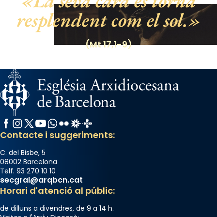
La seva cara es tornà
resplendent com el sol.
(Mt 17,1-9)
Facebook
Instagram
X / Twitter
YouTube
WhatsApp
Flickr
Radio Estel
Catalunya Cristiana
Contacte i suggeriments:
C. del Bisbe, 5
08002 Barcelona
Telf. 93 270 10 10
secgral@arqbcn.cat
Horari d'atenció al públic:
de dilluns a divendres, de 9 a 14 h.