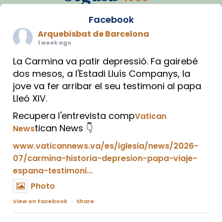
Facebook
Arquebisbat de Barcelona
1 week ago
La Carmina va patir depressió. Fa gairebé
dos mesos, a l'Estadi Lluís Companys, la
jove va fer arribar el seu testimoni al papa
Lleó XIV.
Recupera l'entrevista comp
Vatican
tican News 👇
News
www.vaticannews.va/es/iglesia/news/2026-
07/carmina-historia-depresion-papa-viaje-
espana-testimoni...
Photo
View on Facebook
·
Share