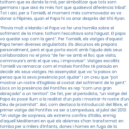
tothom que es donés la mà, per simbolitzar que tots som
germans i que això és més fort que qualsevol diferència tribal”.
Tot i així, per a Tornielli, el moment més commovedor es va
donar a Filipines, quan el Papa hi va anar després del tifó Ryan.
“Plovia molt a Manila i el Papa va fer una homilia sobre el
sofriment de la mare; tothom l’escoltava sota l’aiguat. El papa
va quedar xop com la gent”. Per Tornielli, els viatges d’aquest
Papa tenen diverses singularitats. Els discursos els prepara
personalment, però el que porta escrit amb l’ajuda dels seus
col·laboradors no el priva “de fer-se amb el lloc que visita,
commoure’s amb el que veu, i improvisar”. Viatges escollits
Tornielli va remarcar com el mateix Pontífex té paraula en
decidir els seus viatges. Ha assenyalat que va “a països on
pensa que la seva presència pot ajudar” i on creu que “pot
mostrar un rostre d’Església al costat del sofriment de la gent”.
Llocs on la presència del Pontífex es rep “com una gran
abraçada” a un territori”. De fet, per al periodista, “un viatge del
Papa és posar llum a la realitat d’un país i mostrar-hi rostre d’un
Déu de proximitat”. Així, com destaca la introducció del llibre, el
primer viatge del Pontífex va ser a Lampedusa, al juliol del 2013:
“Un viatge de sorpresa, als extrems confins d’Itàlia, enmig
d’aquell Mediterrani en què els abismes s’han transformat en
tomba per a milers d’infants, dones i homes en fuga de la