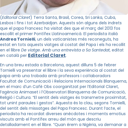
(
Editorial Claret
) Terra Santa, Brasil, Corea, Sri Lanka, Cuba,
Lesbos i fins i tot Azerbaidjan. Aquests són alguns dels indrets
que el papa Francesc ha visitat des que el març del 2013 fos
escollit el primer Pontífex Llatinoamericà. El periodista italià
Andrea Tornielli
, un dels vaticanistes més reconeguts, ha
estat en tots aquests viatges al costat del Papa i els ha recollit
en el llibre
De viatge. Amb una entrevista a Sa Santedat
, editat
Editorial Claret
en català per
.
En una breu estada a Barcelona, aquest dilluns 5 de febrer
Tornielli va presentar el llibre i la seva experiència al costat del
papa amb una trobada amb professors i col·laboradors
Facultat de Comunicació i Relacions Internacionals Blanquerna,
en el marc d’un Cafè Obs coorganitzat per l’Editorial Claret,
l’agència Animaset i l’Observatori Blanquerna de Comunicació,
Religió i Cultura. “El sentit dels viatges és transmetre proximitat,
tot unint paraules i gestos”. Aquesta és la clau, segons Tornielli,
del sentit dels missatges del Papa Francesc. Durant l’acte, el
periodista ha recordat diverses anècdotes i moments emotius
viscuts amb el Pontífex arreu del món que descriu
detalladament en el llibre. “Quan érem a Nigèria, va demanar a