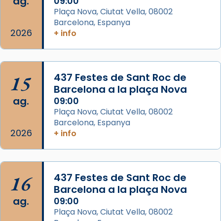
ag.
09:00
diablesses amb música i ball propis. Festa
Plaça Nova, Ciutat Vella, 08002
gran a Mataró.
Barcelona, Espanya
2026
+ info
«Si vols saber què és calor, ves per les
Santes a Mataró»🥵.
Photo
15
437 Festes de Sant Roc de
View on Facebook
·
Share
Barcelona a la plaça Nova
ag.
09:00
Arquebisbat de Barcelona
Plaça Nova, Ciutat Vella, 08002
2 weeks ago
Barcelona, Espanya
2026
+ info
Jaume, fill de Zebedeu, és juntament amb el
seu germà Joan i Pere un dels que
acompanyava més de prop Jesús.
16
437 Festes de Sant Roc de
Segons el llibre dels Fets (12,2) fou el primer
Barcelona a la plaça Nova
apòstol màrtir, decapitat a Jerusalem per
ag.
09:00
Herodes Agripa (vers l'any 44).
Plaça Nova, Ciutat Vella, 08002