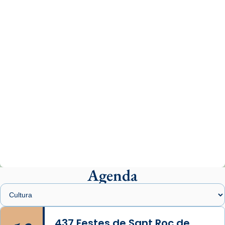
missa d’acció de gràcies en agraïment al
comitè organitzador de la visita apostòlica
del Sant Pare Lleó XIV a Barcelona, i als
col·laboradors, a la Catedral de Barcelona.
L’arquebisbe de Barcelona, el cardenal Joan
Josep Omella, ha presidit la missa i l’ha
concelebrat el bisbe auxiliar de Barcelona,
Mons. David Abadías.
📸 Dr. G. Simón
Photo
View on Facebook
·
Share
Agenda
Arquebisbat de Barcelona
2 weeks ago
Memòria de les santes Juliana i
Semproniana, verges i màrtirs.
437 Festes de Sant Roc de