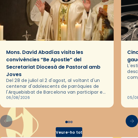
Mons. David Abadías visita les
Cinc
convivències “Be Apostle” del
gaud
L'es
Secretariat Diocesà de Pastoral amb
desc
Joves
comp
Del 28 de juliol al 2 d'agost, al voltant d'un
deix
centenar d'adolescents de parròquies de
trav
l'Arquebisbat de Barcelona van participar en
les convivències Be Apostle, organitzades
06/08/2026
05/0
pel Secretariat Diocesà de Pastoral amb…
Veure-ho tot