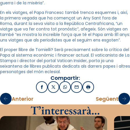
guerra i de la misèria”.
En els viatges, el Papa Francesc també trenca esquemes i, així,
la primera vegada que ha començat un Any Sant fora de
Roma, durant la seva visita a la República Centrafricana, “un
viatge que va fer contra tot pronòstic”, afegeix. Són viatges on
també “es mostra la increïble força que té el Papa amb 81 anys:
uns viatges que als periodistes que el seguim ens esgoten”.
El proper llibre de Tornielli? Serà precisament sobre la crítica del
Papa al sistema econòmic i financer actual. El vaticanista de La
Stampa i director del portal Vatican Insider, porta ja una
seixantena de llibres publicats dedicats als darrers papes i altres
personatges del món eclesial.
Compartir:
Facebook
X / Twitter
WhatsApp
Email
Imprimir
Anterior
Següent
T’interessarà…