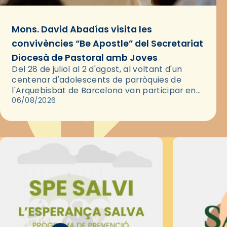
Mons. David Abadías visita les
convivències “Be Apostle” del Secretariat
Diocesà de Pastoral amb Joves
Del 28 de juliol al 2 d'agost, al voltant d'un
centenar d'adolescents de parròquies de
l'Arquebisbat de Barcelona van participar en
les convivències Be Apostle, organitzades pel
06/08/2026
Secretariat Diocesà de Pastoral amb…