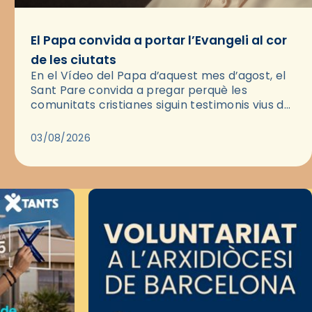
El Papa convida a portar l’Evangeli al cor
de les ciutats
En el Vídeo del Papa d’aquest mes d’agost, el
Sant Pare convida a pregar perquè les
comunitats cristianes siguin testimonis vius de
l’Evangeli enmig de les ciutats. A través d’una
pregària, el…
03/08/2026