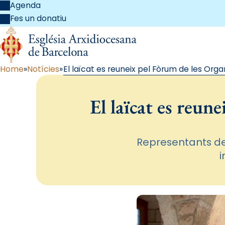
Agenda
Fes un donatiu
Home
Notícies
El laïcat es reuneix pel Fòrum de les Orga
El laïcat es reun
Representants de 
i