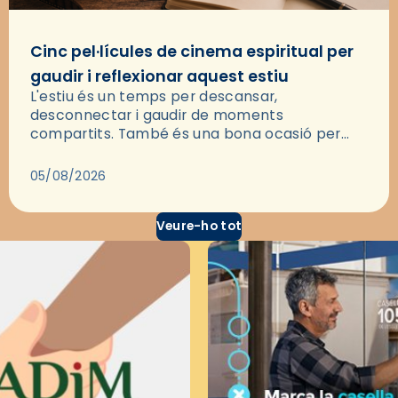
Cinc pel·lícules de cinema espiritual per
gaudir i reflexionar aquest estiu
L'estiu és un temps per descansar,
desconnectar i gaudir de moments
compartits. També és una bona ocasió per
deixar-se portar per una bona història i, a
través del cinema, reflexionar sobre les…
05/08/2026
Veure-ho tot