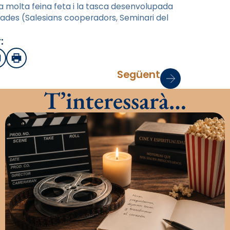
a molta feina feta i la tasca desenvolupada
vades (Salesians cooperadors, Seminari del
:
sApp
mail
Imprimir
Següent
T’interessarà…