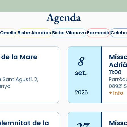
Agenda
 Omella
Bisbe Abadías
Bisbe Vilanova
Formació
Celebr
i de la Mare
8
Missa
Adrià
set.
11:00
 Sant Agustí, 2,
Parròqu
panya
08921 
2026
+ info
lemnitat de la
27
Miss