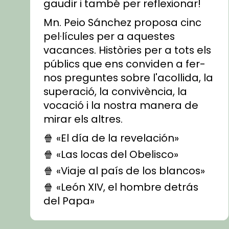
gaudir i també per reflexionar!
Mn. Peio Sánchez proposa cinc
pel·lícules per a aquestes
vacances. Històries per a tots els
públics que ens conviden a fer-
nos preguntes sobre l'acollida, la
superació, la convivència, la
vocació i la nostra manera de
mirar els altres.
🍿 «El día de la revelación»
🍿 «Las locas del Obelisco»
🍿 «Viaje al país de los blancos»
🍿 «León XIV, el hombre detrás
del Papa»
🍿 «Las ovejas detectives»