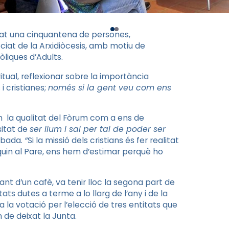
egat una cinquantena de persones,
ociat de la Arxidiòcesis, amb motiu de
liques d’Adults.
tual, reflexionar sobre la importància
 i cristianes;
només si la gent veu com ens
en la qualitat del Fòrum com a ens de
sitat de
ser llum i sal per tal de poder ser
obada.
“
Si la missió dels cristians és fer realitat
iquin al Pare, ens hem d’estimar perquè ho
nt d’un cafè, va tenir lloc la segona part de
ats dutes a terme a lo llarg de l’any i de la
la votació per l’elecció de tres entitats que
 de deixat la Junta.