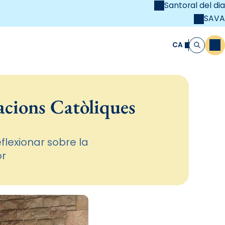
Santoral del dia
SAVA
el
unya Cristiana
CA
M
Cerca
zacions Catòliques
flexionar sobre la
or