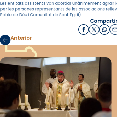
Les entitats assistents van acordar unànimement agrair l
per les persones representants de les associacions relle
Poble de Déu i Comunitat de Sant Egidi).
Compartir
Facebook
X / Twitter
What
E
Anterior