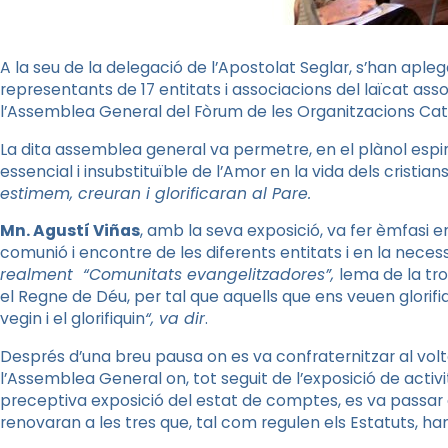
A la seu de la delegació de l’Apostolat Seglar, s’han apl
representants de 17 entitats i associacions del laïcat ass
l’Assemblea General del Fòrum de les Organitzacions Catò
La dita assemblea general va permetre, en el plànol espiri
essencial i insubstituïble de l’Amor en la vida dels cristians
estimem, creuran i glorificaran al Pare.
Mn. Agustí Viñas
, amb la seva exposició, va fer èmfasi 
comunió i encontre de les diferents entitats i en la neces
realment “Comunitats evangelitzadores”,
lema de la tr
el Regne de Déu, per tal que aquells que ens veuen glorif
vegin i el glorifiquin
“, va dir
.
Després d’una breu pausa on es va confraternitzar al volta
l’Assemblea General on, tot seguit de l’exposició de activit
preceptiva exposició del estat de comptes, es va passar a 
renovaran a les tres que, tal com regulen els Estatuts, han