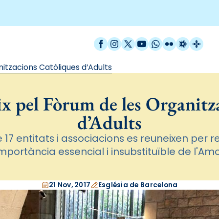
Facebook
Instagram
X / Twitter
YouTube
WhatsApp
Flickr
Radio Est
Catal
nitzacions Catòliques d’Adults
eix pel Fòrum de les Organit
d’Adults
17 entitats i associacions es reuneixen per re
mportància essencial i insubstituïble de l'Am
21 Nov, 2017
Església de Barcelona