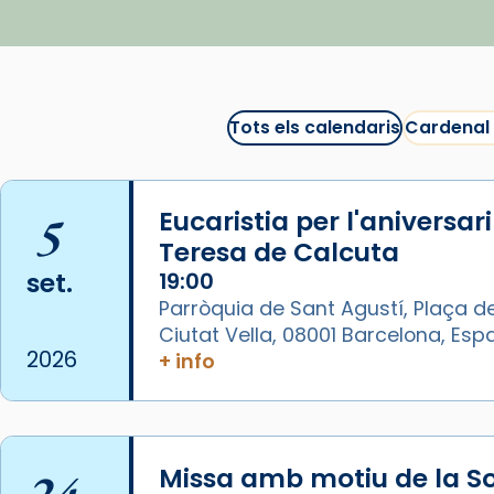
▶️ Descobreix les seves
recomanacions i prepara una
bona sessió de cinema aquest
est
itual
#CinemaEspiritual
Tots els calendaris
Cardenal
@cinemaspiritcat
Imatge: Generada amb IA
(OpenAI)
5
Eucaristia per l'aniversar
Video
Teresa de Calcuta
set.
19:00
View on Facebook
·
Share
Parròquia de Sant Agustí, Plaça de
Ciutat Vella, 08001 Barcelona, Es
Arquebisbat de Barcelona
2026
+ info
1 week ago
La Carmina va patir depressió.
Fa gairebé dos mesos, a l'Estadi
Lluís Companys, la jove va fer
24
Missa amb motiu de la So
arribar el seu testimoni al papa