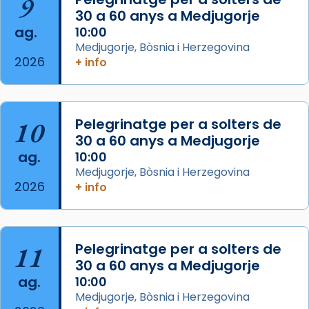
9
les aconseguirà el 1772. L’ofici que es canta
30 a 60 anys a Medjugorje
ag.
a la “Missa de les Santes” (“Missa de
10:00
Medjugorje, Bòsnia i Herzegovina
Glòria”) fou composta el 1848 per Mn.
2026
+ info
Manuel Blanch, amb aire d’òpera
italianitzant; s’interpreta per privilegi
pontifici, amb orquestra i cor, i té una
duració aproximada de tres hores. Després,
10
Pelegrinatge per a solters de
processó (recuperada el 1972) al voltant
30 a 60 anys a Medjugorje
del temple amb les relíquies de les santes.
ag.
10:00
Des de 1985 hi participa també un grup de
Medjugorje, Bòsnia i Herzegovina
2026
diablesses amb música i ball propis. Festa
+ info
gran a Mataró.
«Si vols saber què és calor, ves per les
Santes a Mataró»🥵.
11
Pelegrinatge per a solters de
30 a 60 anys a Medjugorje
Photo
ag.
10:00
View on Facebook
·
Share
Medjugorje, Bòsnia i Herzegovina