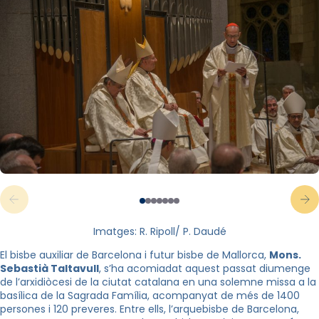
Imatges: R. Ripoll/ P. Daudé
El bisbe auxiliar de Barcelona i futur bisbe de Mallorca,
Mons.
Sebastià Taltavull
, s’ha acomiadat aquest passat diumenge
de l’arxidiòcesi de la ciutat catalana en una solemne missa a la
basílica de la Sagrada Família, acompanyat de més de 1400
persones i 120 preveres. Entre ells, l’arquebisbe de Barcelona,