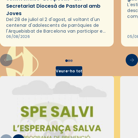
L'es
Secretariat Diocesà de Pastoral amb
desc
Joves
comp
Del 28 de juliol al 2 d'agost, al voltant d'un
deix
centenar d'adolescents de parròquies de
trav
l'Arquebisbat de Barcelona van participar en
les convivències Be Apostle, organitzades
06/08/2026
05/0
pel Secretariat Diocesà de Pastoral amb…
Veure-ho tot