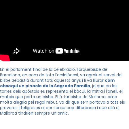
En el parlament final de la celebració, l’arquebisbe de
Barcelona, en nom de tota l’arxidiòcesi, va agrair el servei del
bisbe Sebastià durant tots aquests anys i li va lliurar
com
obsequi un pinacle de la Sagrada Família
, ja que en les
torres dels apòstols es representa el bàcul, la mitra i l’anell, el
mateix que porta un bisbe. El futur bisbe de Mallorca, amb
molta alegria pel regal rebut, va dir que se’n portava a tots els
preveres i feligresos al cor sense cap diferència i que allà a
Mallorca tindrien sempre un amic.