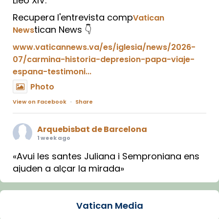
Lleó XIV.
Recupera l'entrevista comp
Vatican
tican News 👇
News
www.vaticannews.va/es/iglesia/news/2026-
07/carmina-historia-depresion-papa-viaje-
espana-testimoni...
Photo
View on Facebook
·
Share
Arquebisbat de Barcelona
1 week ago
«Avui les santes Juliana i Semproniana ens
ajuden a alçar la mirada»
Mons. Sergi Gordo, bisbe de Tortosa, ha
presidit aquest 27 de juliol la missa de Les
Vatican Media
Santes de Mataró.