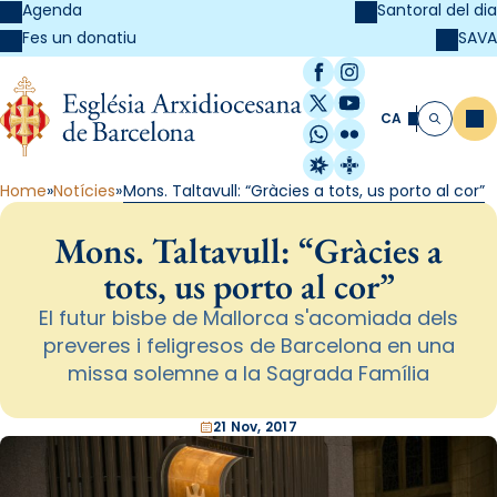
Agenda
Santoral del dia
SAVA
Fes un donatiu
Facebook
Instagram
X / Twitter
YouTube
CA
Me
Cerca
WhatsApp
Flickr
Radio Estel
Catalunya Cristi
Home
Notícies
Mons. Taltavull: “Gràcies a tots, us porto al cor”
Mons. Taltavull: “Gràcies a
tots, us porto al cor”
El futur bisbe de Mallorca s'acomiada dels
preveres i feligresos de Barcelona en una
missa solemne a la Sagrada Família
21 Nov, 2017