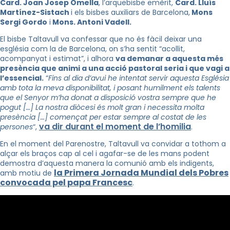
Card. Joan Josep Omella
, l’arquebisbe emèrit,
Card. Lluís
Martínez-Sistach
i els bisbes auxiliars de Barcelona,
Mons
Sergi Gordo
i
Mons. Antoni Vadell.
El bisbe Taltavull va confessar que no és fàcil deixar una
església com la de Barcelona, on s’ha sentit “acollit,
acompanyat i estimat”, i alhora
va demanar a aquesta més
presència que animi a una acció pastoral seria i que vagi a
l’essencial.
“
Fins al dia d’avui he intentat servir aquesta Església
amb tota la meva disponibilitat, i posant humilment els talents
que el Senyor m’ha donat a disposició vostra sempre que he
pogut […] La nostra diòcesi és molt gran i necessita molta
presència […] començat per estar sempre al costat de les
va dir durant el moment de l’homilia
persones
“,
.
En el moment del Parenostre, Taltavull va convidar a tothom a
alçar els braços cap al cel i agafar-se de les mans podent
demostra d’aquesta manera la comunió amb els indigents,
la Primera Jornada Mundial dels Pobres
amb motiu de
convocada pel papa Francesc
.