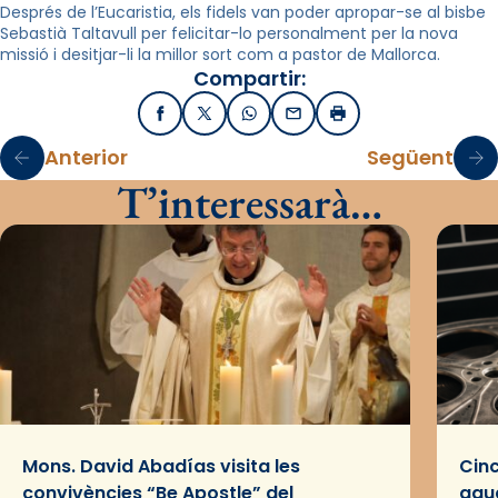
Després de l’Eucaristia, els fidels van poder apropar-se al bisbe
Sebastià Taltavull per felicitar-lo personalment per la nova
missió i desitjar-li la millor sort com a pastor de Mallorca.
Compartir:
Facebook
X / Twitter
WhatsApp
Email
Imprimir
Anterior
Següent
T’interessarà…
Mons. David Abadías visita les
Cinc
convivències “Be Apostle” del
gaud