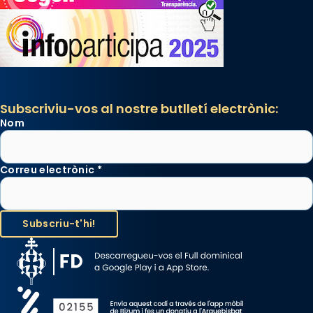
Subscriviu-vos al nostre butlletí electrònic:
Nom
Correu electrònic
*