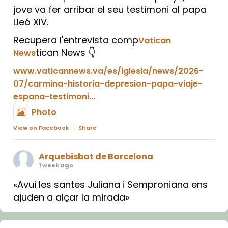
jove va fer arribar el seu testimoni al papa
Lleó XIV.
Recupera l'entrevista comp
Vatican
tican News 👇
News
www.vaticannews.va/es/iglesia/news/2026-
07/carmina-historia-depresion-papa-viaje-
espana-testimoni...
Photo
View on Facebook
·
Share
Arquebisbat de Barcelona
1 week ago
«Avui les santes Juliana i Semproniana ens
ajuden a alçar la mirada»
Mons. Sergi Gordo, bisbe de Tortosa, ha
presidit aquest 27 de juliol la missa de Les