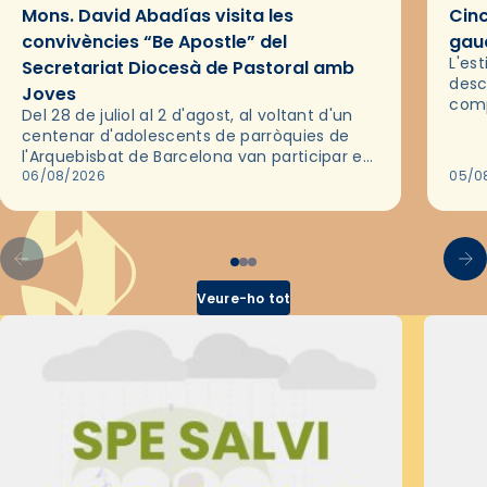
Mons. David Abadías visita les
Cinc
convivències “Be Apostle” del
gaud
L'es
Secretariat Diocesà de Pastoral amb
desc
Joves
comp
Del 28 de juliol al 2 d'agost, al voltant d'un
deix
centenar d'adolescents de parròquies de
trav
l'Arquebisbat de Barcelona van participar en
les convivències Be Apostle, organitzades
06/08/2026
05/0
pel Secretariat Diocesà de Pastoral amb…
Veure-ho tot