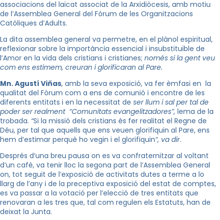
associacions del laïcat associat de la Arxidiòcesis, amb motiu
de l’Assemblea General del Fòrum de les Organitzacions
Catòliques d’Adults.
La dita assemblea general va permetre, en el plànol espiritual,
reflexionar sobre la importància essencial i insubstituïble de
l’Amor en la vida dels cristians i cristianes;
només si la gent veu
com ens estimem, creuran i glorificaran al Pare.
Mn. Agustí Viñas
, amb la seva exposició, va fer èmfasi en la
qualitat del Fòrum com a ens de comunió i encontre de les
diferents entitats i en la necessitat de
ser llum i sal per tal de
poder ser realment “Comunitats evangelitzadores”,
lema de la
trobada.
“
Si la missió dels cristians és fer realitat el Regne de
Déu, per tal que aquells que ens veuen glorifiquin al Pare, ens
hem d’estimar perquè ho vegin i el glorifiquin
“, va dir
.
Després d’una breu pausa on es va confraternitzar al voltant
d’un cafè, va tenir lloc la segona part de l’Assemblea General
on, tot seguit de l’exposició de activitats dutes a terme a lo
llarg de l’any i de la preceptiva exposició del estat de comptes,
es va passar a la votació per l’elecció de tres entitats que
renovaran a les tres que, tal com regulen els Estatuts, han de
deixat la Junta.