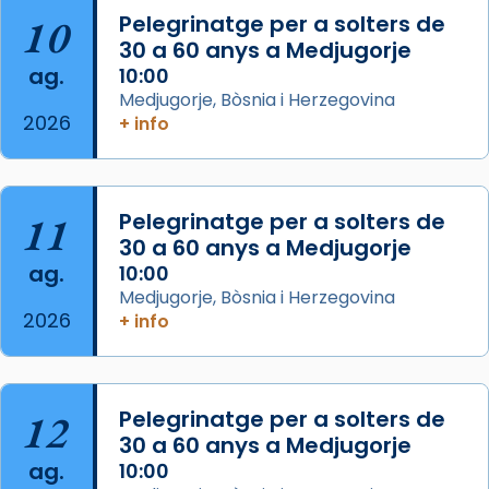
que les santes són filles de l’antiga Iluro.
10
Pelegrinatge per a solters de
Mataró en reivindicarà les relíquies fins que
30 a 60 anys a Medjugorje
les aconseguirà el 1772. L’ofici que es canta
ag.
10:00
a la “Missa de les Santes” (“Missa de
Medjugorje, Bòsnia i Herzegovina
2026
Glòria”) fou composta el 1848 per Mn.
+ info
Manuel Blanch, amb aire d’òpera
italianitzant; s’interpreta per privilegi
pontifici, amb orquestra i cor, i té una
11
Pelegrinatge per a solters de
duració aproximada de tres hores. Després,
30 a 60 anys a Medjugorje
processó (recuperada el 1972) al voltant
ag.
10:00
del temple amb les relíquies de les santes.
Medjugorje, Bòsnia i Herzegovina
Des de 1985 hi participa també un grup de
2026
+ info
diablesses amb música i ball propis. Festa
gran a Mataró.
«Si vols saber què és calor, ves per les
12
Pelegrinatge per a solters de
Santes a Mataró»🥵.
30 a 60 anys a Medjugorje
ag.
10:00
Photo