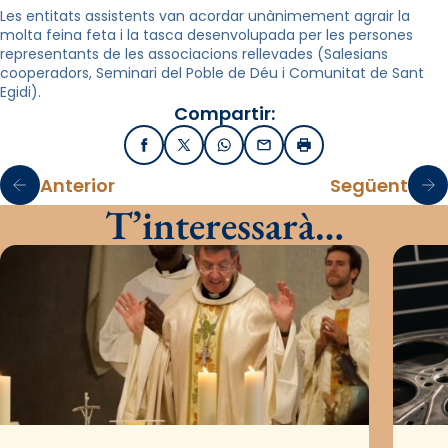
Les entitats assistents van acordar unànimement agrair la
molta feina feta i la tasca desenvolupada per les persones
representants de les associacions rellevades (Salesians
cooperadors, Seminari del Poble de Déu i Comunitat de Sant
Egidi).
Compartir:
Facebook
X / Twitter
WhatsApp
Email
Imprimir
Anterior
Següent
T’interessarà…