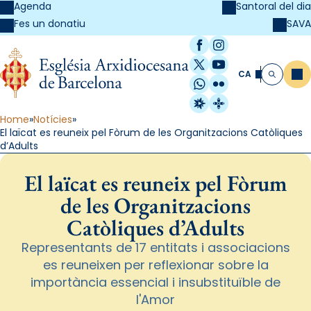
Agenda
Santoral del dia
SAVA
Fes un donatiu
Facebook
Instagram
X / Twitter
YouTube
CA
Me
Cerca
WhatsApp
Flickr
Radio Estel
Catalunya Cristi
Home
Notícies
El laïcat es reuneix pel Fòrum de les Organitzacions Catòliques
d’Adults
El laïcat es reuneix pel Fòrum
de les Organitzacions
Catòliques d’Adults
Representants de 17 entitats i associacions
es reuneixen per reflexionar sobre la
importància essencial i insubstituïble de
l'Amor