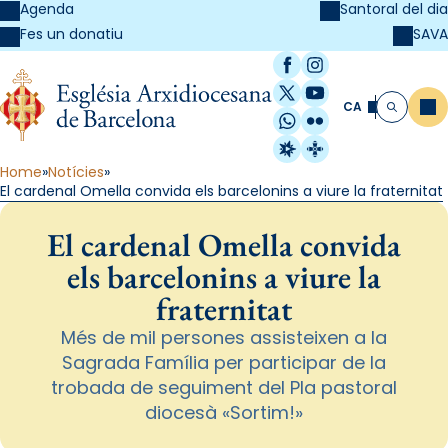
Agenda
Santoral del dia
SAVA
Fes un donatiu
Facebook
Instagram
X / Twitter
YouTube
CA
Me
Cerca
WhatsApp
Flickr
Radio Estel
Catalunya Cristi
Home
Notícies
El cardenal Omella convida els barcelonins a viure la fraternitat
El cardenal Omella convida
els barcelonins a viure la
fraternitat
Més de mil persones assisteixen a la
Sagrada Família per participar de la
trobada de seguiment del Pla pastoral
diocesà «Sortim!»