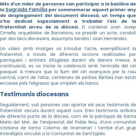
Més d’un miler de persones van participar a la basílica de
Sagrada Família
la
per commemorar aquest primer any
de desplegament del document diocesà, un temps que
s’ha dedicat especialment a treballar l’eix de la
fraternitat arreu de la diòcesi.
El cardenal Joan Josep
Omella, arquebisbe de Barcelona, va presidir un acte, conduït
per dos laics diocesans, Assumpta Sendra i Joan Hernández.
Un vídeo amb imatges va introduir l’acte, exemplificant la
fraternitat, a través de diferents accions realitzades per
parròquies i entitats d’Església durant els darrers mesos. A
continuació, es va iniciar la celebració amb l’entrada del ciri
pasqual. A mesura que la llum del ciri avançava per la nau
central, camí de l’altar, centenars de petites llànties han estat
enceses pels feligresos que omplien els bancs.
Testimonis diocesans
Seguidament, vuit persones van aportar els seus testimonis de
fraternitat viscuts durant aquest curs. Eren testimonis arribats
de diferents punts de la diòcesi, com de la parròquia de Santa
Maria del Mar, de l’arxiprestat del Poble Nou, d’una comunitat
cristiana de Santa Coloma de Gramenet i també d’un grup
intereligiós vinculat a la Comunitat de Sant’Egidio.