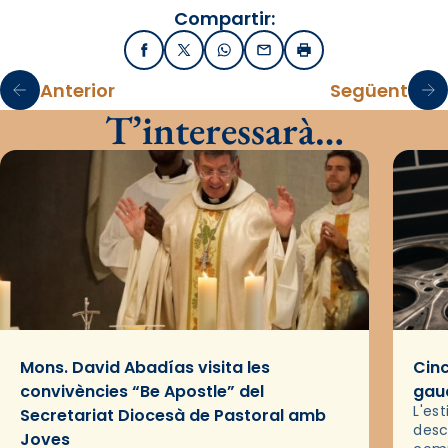
Compartir:
Facebook
X / Twitter
WhatsApp
Email
Imprimir
Anterior
Següent
T’interessarà…
Mons. David Abadías visita les
Cinc
convivències “Be Apostle” del
gaud
L'es
Secretariat Diocesà de Pastoral amb
desc
Joves