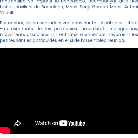
metropolità va impartir la benedicció, acompanyat dels dos
bisbes auxiliars de Barcelona, Mons. Sergi Gordo i Mons. Antoni
Vadell.
Per acabar, els presentadors van convidar tot el públic assistent
-representants de les parròquies, arxiprestats, delegacions,
moviments associacions i entitats- a encendre novament les
petites llànties distribuïdes en el si de l’assemblea reunida.