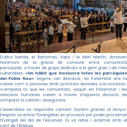
D’altra banda, el Bartomeu Xapa i la Mari Martín, donaven
testimoni de la gràcia de conviure entre comunitats
parroquials, a través de grups dedicats a la gent gran, i als més
vulnerables.
«Un hàbit que involucra totes les parròquies
del Poble Nou»
. Segons van destacar,
«
la fraternitat ens f
créixer com a persones amb activitats donades a la societat
»
.
«
L’empatia fa que les comunitats, visquin en fraternitat i les
relacions humanes creixin a través d’aquesta donació de
compartir la caritat
»
, assegurava.
L’assemblea va respondre cantant
Donem gràcies al Senyor
Després va entrar l’Evangeliari en processó per poder proclamar
l’Evangeli del dia de l’Ascensió. Es va rebre i aclamar amb el
cant de l’Al·leluia.