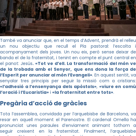
També va anunciar que, en el temps d’Advent, prendrà el relleu
un nou objectiu que recull el Pla pastoral: l’escolta i
acompanyament dels joves. Un nou eix, però sense deixar de
banda el de la fraternitat, i tenint en compte el punt central en
el panot: Jesús
.
«Tot ve d’ell. La transformació del món v
de la trobada amb el Senyor, que ens dona la força de
l’Esperit per anunciar al món l’Evangeli»
. En aquest sentit, va
senyalar tres principis per seguir la missió com a cristians:
«l’adhesió a l’ensenyança dels apòstols»
,
«viure en com
l’oració i l’Eucaristia»
i
«la fraternitat entre tots»
.
Pregària d’acció de gràcies
Tota l’assemblea, convidada per l’arquebisbe de Barcelona, va
resar en aquell moment el Parenostre. El cardenal Omella ha
pronunciat unes paraules d’enviament animant tothom a
seguir creixent en la fraternitat. Finalment, l’arquebisbe