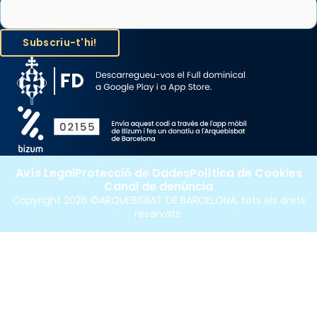
segons una dita popular.
Photo
View on Facebook
·
Share
Avís Legal
Protecció de Dades
Política de Cookies
Canal de denúncia
Copyright 2026 ©ARQUEBISBAT DE BARCELONA, tots els drets
reservats.