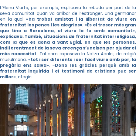
L’Elena Viarte, per exemple, explicava la rebuda per part de la
seva comunitat quan va arribar de l’estranger. Una germanor
en la qual
«
ha trobat amistat i la llibertat de viure e
fraternitat les penes i les alegries»
.
«És el tresor més gran
que tinc a Barcelona, el viure la fe amb comunitat»,
explicava. També, situacions de fraternitat interreligiosa,
com la que es dona a Sant Egidi, en que les persones,
indiferentment de la seva creença s’uneixen per ajudar el
més necessitat.
Tal com exposava la Natza Acalai, de religi
musulmana,
«tot i ser diferents i ser fàcil viure amb por, l
pregària ens salva»
.
«Dono les gràcies perquè amb la
fraternitat inquirida i el testimoni de cristians puc ser
millor»
, afegia.