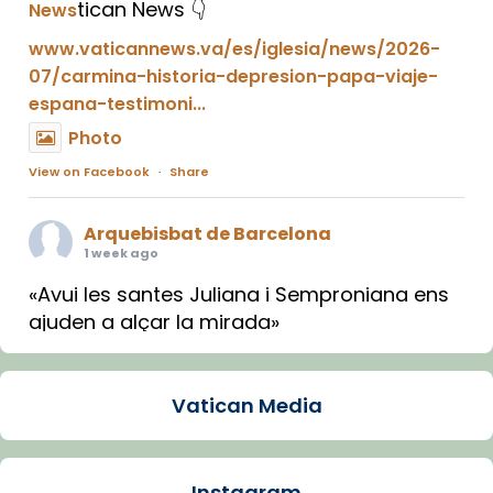
tican News 👇
News
www.vaticannews.va/es/iglesia/news/2026-
07/carmina-historia-depresion-papa-viaje-
espana-testimoni...
Photo
View on Facebook
·
Share
Arquebisbat de Barcelona
1 week ago
«Avui les santes Juliana i Semproniana ens
ajuden a alçar la mirada»
Mons. Sergi Gordo, bisbe de Tortosa, ha
presidit aquest 27 de juliol la missa de Les
Vatican Media
Santes de Mataró.
🔗
tinyurl.com/cvu5jmbk
📸 J. Merino
Instagram