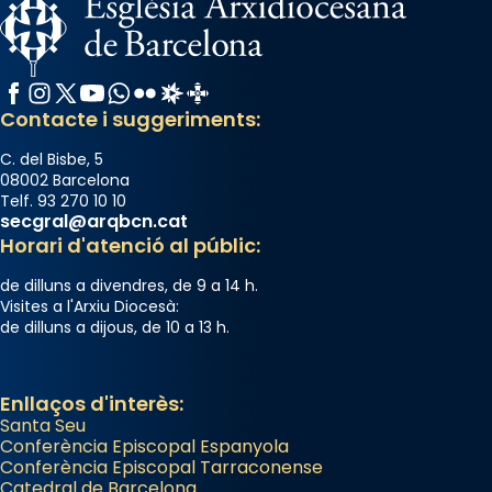
Glòria”) fou composta el 1848 per Mn.
Manuel Blanch, amb aire d’òpera
italianitzant; s’interpreta per privilegi
Facebook
Instagram
X / Twitter
YouTube
WhatsApp
Flickr
Radio Estel
Catalunya Cristiana
pontifici, amb orquestra i cor, i té una
Contacte i suggeriments:
duració aproximada de tres hores. Després,
processó (recuperada el 1972) al voltant
C. del Bisbe, 5
08002 Barcelona
del temple amb les relíquies de les santes.
Telf. 93 270 10 10
Des de 1985 hi participa també un grup de
secgral@arqbcn.cat
diablesses amb música i ball propis. Festa
Horari d'atenció al públic:
gran a Mataró.
de dilluns a divendres, de 9 a 14 h.
«Si vols saber què és calor, ves per les
Visites a l'Arxiu Diocesà:
de dilluns a dijous, de 10 a 13 h.
Santes a Mataró»🥵.
Photo
Enllaços d'interès:
View on Facebook
·
Share
Santa Seu
Conferència Episcopal Espanyola
Arquebisbat de Barcelona
Conferència Episcopal Tarraconense
Catedral de Barcelona
2 weeks ago