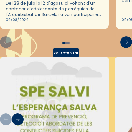
comp
Del 28 de juliol al 2 d'agost, al voltant d'un
deix
centenar d'adolescents de parròquies de
trav
l'Arquebisbat de Barcelona van participar en
les convivències Be Apostle, organitzades
06/08/2026
05/0
pel Secretariat Diocesà de Pastoral amb…
Veure-ho tot