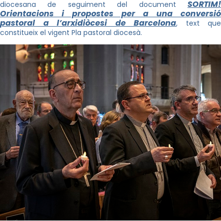
SORTIM!
diocesana de seguiment del document
Orientacions i propostes per a una conversió
pastoral a l’arxidiòcesi de Barcelona
, text que
constitueix el vigent Pla pastoral diocesà.