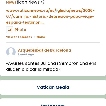
tican News 👇
News
www.vaticannews.va/es/iglesia/news/2026-
07/carmina-historia-depresion-papa-viaje-
espana-testimoni...
Photo
View on Facebook
·
Share
Arquebisbat de Barcelona
1 week ago
«Avui les santes Juliana i Semproniana ens
ajuden a alçar la mirada»
Mons. Sergi Gordo, bisbe de Tortosa, ha
presidit aquest 27 de juliol la missa de Les
Vatican Media
Santes de Mataró.
🔗
tinyurl.com/cvu5jmbk
📸 J. Merino
Instagram