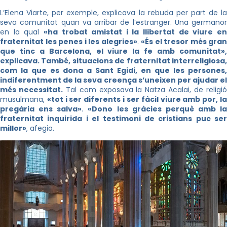
L’Elena Viarte, per exemple, explicava la rebuda per part de la
seva comunitat quan va arribar de l’estranger. Una germanor
en la qual
«
ha trobat amistat i la llibertat de viure e
fraternitat les penes i les alegries»
.
«És el tresor més gran
que tinc a Barcelona, el viure la fe amb comunitat»,
explicava. També, situacions de fraternitat interreligiosa,
com la que es dona a Sant Egidi, en que les persones,
indiferentment de la seva creença s’uneixen per ajudar el
més necessitat.
Tal com exposava la Natza Acalai, de religi
musulmana,
«tot i ser diferents i ser fàcil viure amb por, l
pregària ens salva»
.
«Dono les gràcies perquè amb la
fraternitat inquirida i el testimoni de cristians puc ser
millor»
, afegia.