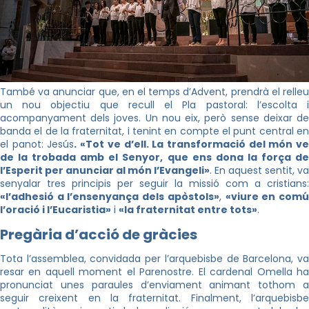
També va anunciar que, en el temps d’Advent, prendrà el relleu
un nou objectiu que recull el Pla pastoral: l’escolta i
acompanyament dels joves. Un nou eix, però sense deixar de
banda el de la fraternitat, i tenint en compte el punt central en
el panot: Jesús
.
«Tot ve d’ell. La transformació del món v
de la trobada amb el Senyor, que ens dona la força de
l’Esperit per anunciar al món l’Evangeli»
. En aquest sentit, va
senyalar tres principis per seguir la missió com a cristians:
«l’adhesió a l’ensenyança dels apòstols»
,
«viure en com
l’oració i l’Eucaristia»
i
«la fraternitat entre tots»
.
Pregària d’acció de gràcies
Tota l’assemblea, convidada per l’arquebisbe de Barcelona, va
resar en aquell moment el Parenostre. El cardenal Omella ha
pronunciat unes paraules d’enviament animant tothom a
seguir creixent en la fraternitat. Finalment, l’arquebisbe