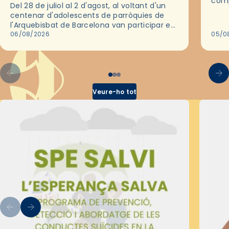
comp
Del 28 de juliol al 2 d'agost, al voltant d'un
deix
centenar d'adolescents de parròquies de
trav
l'Arquebisbat de Barcelona van participar en
les convivències Be Apostle, organitzades
06/08/2026
05/0
pel Secretariat Diocesà de Pastoral amb…
Veure-ho tot