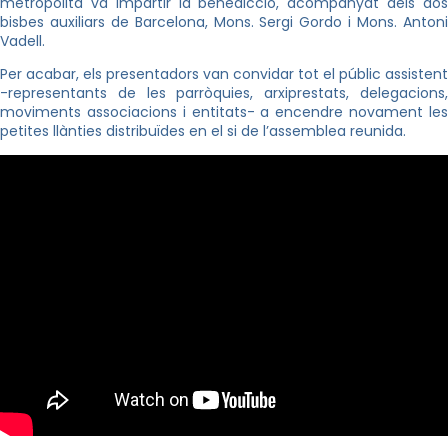
metropolità va impartir la benedicció, acompanyat dels dos
bisbes auxiliars de Barcelona, Mons. Sergi Gordo i Mons. Antoni
Vadell.
Per acabar, els presentadors van convidar tot el públic assistent
-representants de les parròquies, arxiprestats, delegacions,
moviments associacions i entitats- a encendre novament les
petites llànties distribuïdes en el si de l’assemblea reunida.