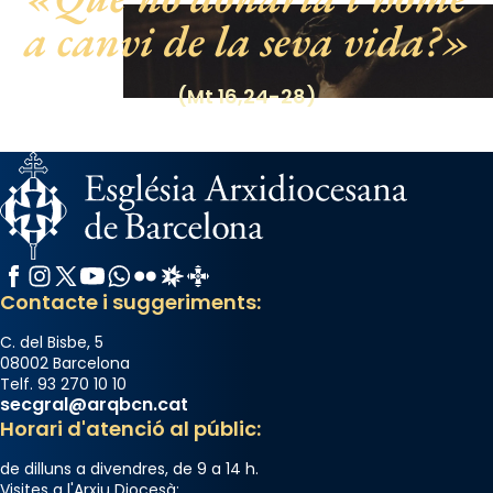
segons una dita popular.
a canvi de la seva vida?
Photo
(Mt 16,24-28)
View on Facebook
·
Share
Facebook
Instagram
X / Twitter
YouTube
WhatsApp
Flickr
Radio Estel
Catalunya Cristiana
Contacte i suggeriments:
C. del Bisbe, 5
08002 Barcelona
Telf. 93 270 10 10
secgral@arqbcn.cat
Horari d'atenció al públic:
de dilluns a divendres, de 9 a 14 h.
Visites a l'Arxiu Diocesà: