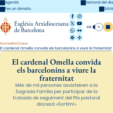
Agenda
Santoral del dia
SAVA
Fes un donatiu
Facebook
Instagram
X / Twitter
YouTube
CA
Me
Cerca
WhatsApp
Flickr
Radio Estel
Catalunya Cristi
Home
Notícies
El cardenal Omella convida els barcelonins a viure la fraternitat
El cardenal Omella convida
els barcelonins a viure la
fraternitat
Més de mil persones assisteixen a la
Sagrada Família per participar de la
trobada de seguiment del Pla pastoral
diocesà «Sortim!»