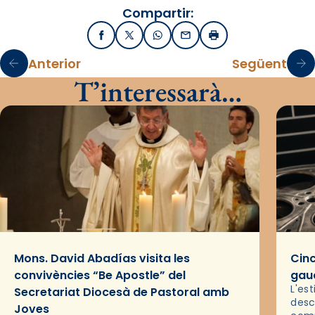
Compartir:
Facebook
X / Twitter
WhatsApp
Email
Imprimir
Anterior
Següent
T’interessarà…
Mons. David Abadías visita les
Cinc
convivències “Be Apostle” del
gaud
L'es
Secretariat Diocesà de Pastoral amb
desc
Joves