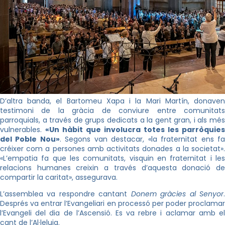
D’altra banda, el Bartomeu Xapa i la Mari Martín, donaven
testimoni de la gràcia de conviure entre comunitats
parroquials, a través de grups dedicats a la gent gran, i als més
vulnerables.
«Un hàbit que involucra totes les parròquies
del Poble Nou»
. Segons van destacar,
«
la fraternitat ens f
créixer com a persones amb activitats donades a la societat
»
.
«
L’empatia fa que les comunitats, visquin en fraternitat i les
relacions humanes creixin a través d’aquesta donació de
compartir la caritat
»
, assegurava.
L’assemblea va respondre cantant
Donem gràcies al Senyor
Després va entrar l’Evangeliari en processó per poder proclamar
l’Evangeli del dia de l’Ascensió. Es va rebre i aclamar amb el
cant de l’Al·leluia.