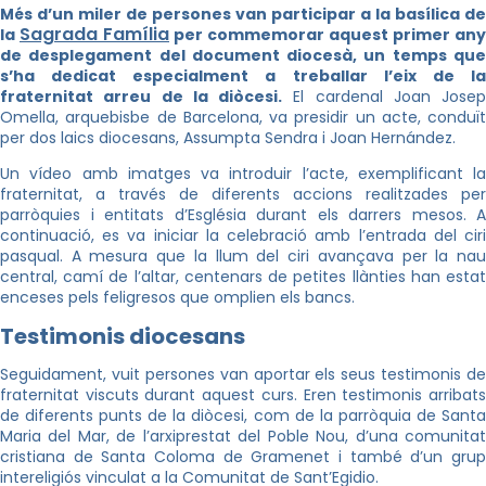
Més d’un miler de persones van participar a la basílica de
Sagrada Família
la
per commemorar aquest primer any
de desplegament del document diocesà, un temps que
s’ha dedicat especialment a treballar l’eix de la
fraternitat arreu de la diòcesi.
El cardenal Joan Josep
Omella, arquebisbe de Barcelona, va presidir un acte, conduït
per dos laics diocesans, Assumpta Sendra i Joan Hernández.
Un vídeo amb imatges va introduir l’acte, exemplificant la
fraternitat, a través de diferents accions realitzades per
parròquies i entitats d’Església durant els darrers mesos. A
continuació, es va iniciar la celebració amb l’entrada del ciri
pasqual. A mesura que la llum del ciri avançava per la nau
central, camí de l’altar, centenars de petites llànties han estat
enceses pels feligresos que omplien els bancs.
Testimonis diocesans
Seguidament, vuit persones van aportar els seus testimonis de
fraternitat viscuts durant aquest curs. Eren testimonis arribats
de diferents punts de la diòcesi, com de la parròquia de Santa
Maria del Mar, de l’arxiprestat del Poble Nou, d’una comunitat
cristiana de Santa Coloma de Gramenet i també d’un grup
intereligiós vinculat a la Comunitat de Sant’Egidio.