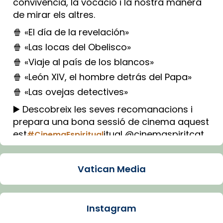
convivència, la vocació i la nostra manera
de mirar els altres.
🍿 «El día de la revelación»
🍿 «Las locas del Obelisco»
🍿 «Viaje al país de los blancos»
🍿 «León XIV, el hombre detrás del Papa»
🍿 «Las ovejas detectives»
▶️ Descobreix les seves recomanacions i
prepara una bona sessió de cinema aquest
est
itual @cinemaspiritcat
#CinemaEspiritual
Imatge: Generada amb IA (OpenAI)
Video
Vatican Media
View on Facebook
·
Share
Instagram
Arquebisbat de Barcelona
1 week ago