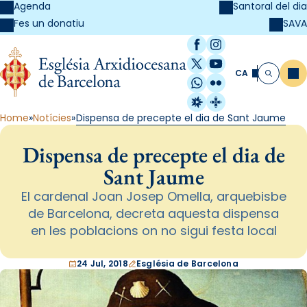
Agenda
Santoral del dia
SAVA
Fes un donatiu
Facebook
Instagram
X / Twitter
YouTube
CA
Me
Cerca
WhatsApp
Flickr
Radio Estel
Catalunya Cristi
Home
Notícies
Dispensa de precepte el dia de Sant Jaume
Dispensa de precepte el dia de
Sant Jaume
El cardenal Joan Josep Omella, arquebisbe
de Barcelona, decreta aquesta dispensa
en les poblacions on no sigui festa local
24 Jul, 2018
Església de Barcelona