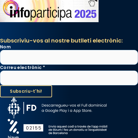
Santes a Mataró»🥵.
Photo
View on Facebook
·
Share
Subscriviu-vos al nostre butlletí electrònic:
Nom
Correu electrònic
*