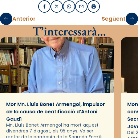
Facebook
X / Twitter
WhatsApp
Email
Imprimir
Anterior
Següent
T’interessarà…
Mor Mn. Lluís Bonet Armengol, impulsor
Mons
de la causa de beatificació d’Antoni
conv
Gaudí
Sec
Mn. Lluís Bonet Armengol ha mort aquest
Jov
divendres 7 d’agost, als 95 anys. Va ser
Del 2
rector de la parròquia de la Sagrada Família