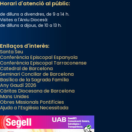
Semproniana (“relatiu a Semprònia =
Horari d'atenció al públic:
eterna”) són deixebles seves. I l’any 1667, el
de dilluns a divendres, de 9 a 14 h.
frare Joan Gaspar Roig, afirma en una obra
Visites a l'Arxiu Diocesà:
que les santes són filles de l’antiga Iluro.
de dilluns a dijous, de 10 a 13 h.
Mataró en reivindicarà les relíquies fins que
les aconseguirà el 1772. L’ofici que es canta
a la “Missa de les Santes” (“Missa de
Enllaços d'interès:
Santa Seu
Glòria”) fou composta el 1848 per Mn.
Conferència Episcopal Espanyola
Manuel Blanch, amb aire d’òpera
Conferència Episcopal Tarraconense
italianitzant; s’interpreta per privilegi
Catedral de Barcelona
pontifici, amb orquestra i cor, i té una
Seminari Conciliar de Barcelona
Basílica de la Sagrada Família
duració aproximada de tres hores. Després,
Any Gaudí 2026
processó (recuperada el 1972) al voltant
Càritas Diocesana de Barcelona
del temple amb les relíquies de les santes.
Mans Unides
Obres Missionals Pontifícies
Des de 1985 hi participa també un grup de
Ajuda a l’Església Necessitada
diablesses amb música i ball propis. Festa
gran a Mataró.
«Si vols saber què és calor, ves per les