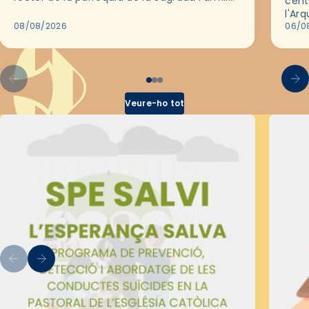
cent
de Barcelona durant 25 anys, entre 1993 i
l'Ar
2018,…
08/08/2026
les 
06/0
pel 
Veure-ho tot