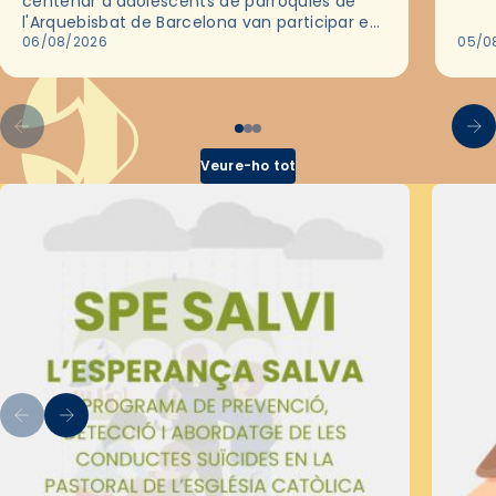
centenar d'adolescents de parròquies de
trav
l'Arquebisbat de Barcelona van participar en
les convivències Be Apostle, organitzades
06/08/2026
05/0
pel Secretariat Diocesà de Pastoral amb…
Veure-ho tot