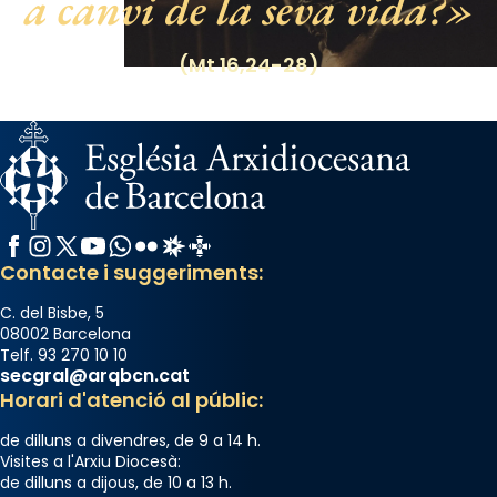
a canvi de la seva vida?
Photo
(Mt 16,24-28)
View on Facebook
·
Share
Facebook
Instagram
X / Twitter
YouTube
WhatsApp
Flickr
Radio Estel
Catalunya Cristiana
Contacte i suggeriments:
C. del Bisbe, 5
08002 Barcelona
Telf. 93 270 10 10
secgral@arqbcn.cat
Horari d'atenció al públic:
de dilluns a divendres, de 9 a 14 h.
Visites a l'Arxiu Diocesà:
de dilluns a dijous, de 10 a 13 h.