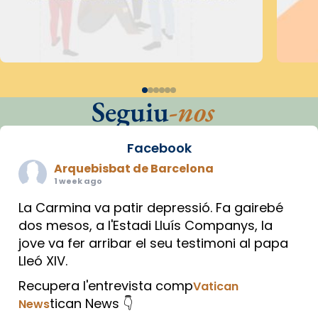
Seguiu
-nos
Facebook
Arquebisbat de Barcelona
1 week ago
La Carmina va patir depressió. Fa gairebé
dos mesos, a l'Estadi Lluís Companys, la
jove va fer arribar el seu testimoni al papa
Lleó XIV.
Recupera l'entrevista comp
Vatican
tican News 👇
News