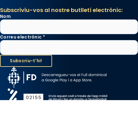
Subscriviu-vos al nostre butlletí electrònic:
Nom
Correu electrònic
*
Avís Legal
Protecció de Dades
Política de Cookies
Canal de denúncia
Copyright 2026 ©ARQUEBISBAT DE BARCELONA, tots els drets
reservats.