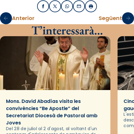
Facebook
X / Twitter
WhatsApp
Email
Imprimir
Anterior
Següent
T’interessarà…
Mons. David Abadías visita les
Cinc
convivències “Be Apostle” del
gaud
L'es
Secretariat Diocesà de Pastoral amb
desc
Joves
comp
Del 28 de juliol al 2 d'agost, al voltant d'un
deix