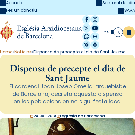
Agenda
Santoral del dia
SAVA
Fes un donatiu
Facebook
Instagram
X / Twitter
YouTube
CA
Me
Cerca
WhatsApp
Flickr
Radio Estel
Catalunya Cristi
Home
Notícies
Dispensa de precepte el dia de Sant Jaume
Dispensa de precepte el dia de
Sant Jaume
El cardenal Joan Josep Omella, arquebisbe
de Barcelona, decreta aquesta dispensa
en les poblacions on no sigui festa local
24 Jul, 2018
Església de Barcelona