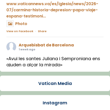
www.vaticannews.va/es/iglesia/news/2026-
07/carmina-historia-depresion-papa-viaje-
espana-testimoni...
Photo
View on Facebook
·
Share
Arquebisbat de Barcelona
1 week ago
«Avui les santes Juliana i Semproniana ens
ajuden a alçar la mirada»
Mons. Sergi Gordo, bisbe de Tortosa, ha
presidit aquest 27 de juliol la missa de Les
Vatican Media
Santes de Mataró.
🔗
tinyurl.com/cvu5jmbk
📸 J. Merino
Instagram