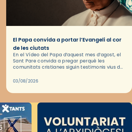
El Papa convida a portar l’Evangeli al cor
de les ciutats
En el Vídeo del Papa d’aquest mes d’agost, el
Sant Pare convida a pregar perquè les
comunitats cristianes siguin testimonis vius de
l’Evangeli enmig de les ciutats. A través d’una
pregària, el…
03/08/2026