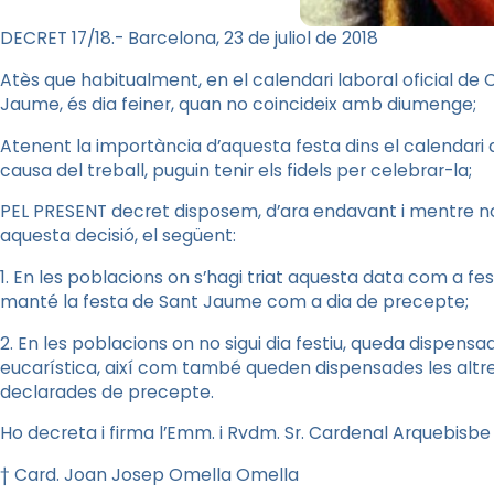
DECRET 17/18.- Barcelona, 23 de juliol de 2018
Atès que habitualment, en el calendari laboral oficial de Ca
Jaume, és dia feiner, quan no coincideix amb diumenge;
Atenent la importància d’aquesta festa dins el calendari de 
causa del treball, puguin tenir els fidels per celebrar-la;
PEL PRESENT decret disposem, d’ara endavant i mentre n
aquesta decisió, el següent:
1. En les poblacions on s’hagi triat aquesta data com a fest
manté la festa de Sant Jaume com a dia de precepte;
2. En les poblacions on no sigui dia festiu, queda dispensa
eucarística, així com també queden dispensades les altre
declarades de precepte.
Ho decreta i firma l’Emm. i Rvdm. Sr. Cardenal Arquebisbe
† Card. Joan Josep Omella Omella