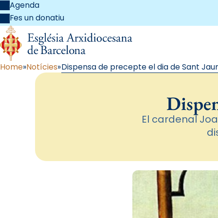
Agenda
Fes un donatiu
Home
Notícies
Dispensa de precepte el dia de Sant Ja
Dispen
El cardenal Jo
di