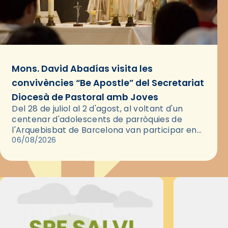
Mons. David Abadías visita les
convivències “Be Apostle” del Secretariat
Diocesà de Pastoral amb Joves
Del 28 de juliol al 2 d'agost, al voltant d'un
centenar d'adolescents de parròquies de
l'Arquebisbat de Barcelona van participar en
les convivències Be Apostle, organitzades pel
06/08/2026
Secretariat Diocesà de Pastoral amb…