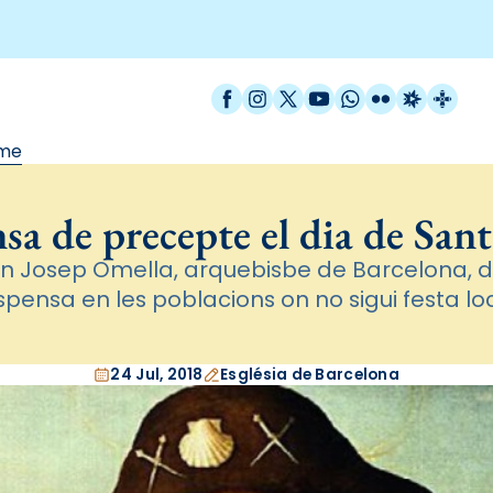
Facebook
Instagram
X / Twitter
YouTube
WhatsApp
Flickr
Radio Est
Catal
ume
sa de precepte el dia de San
an Josep Omella, arquebisbe de Barcelona, 
spensa en les poblacions on no sigui festa lo
24 Jul, 2018
Església de Barcelona