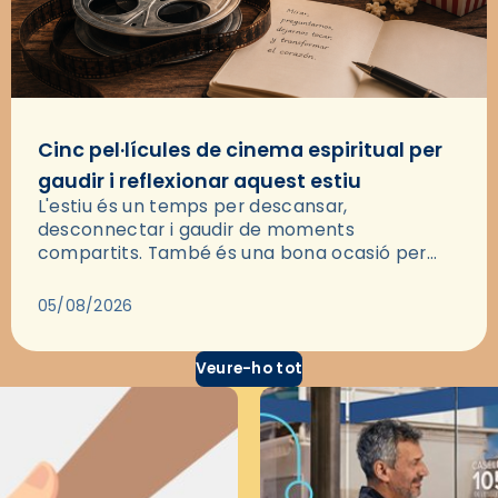
Cinc pel·lícules de cinema espiritual per
gaudir i reflexionar aquest estiu
L'estiu és un temps per descansar,
desconnectar i gaudir de moments
compartits. També és una bona ocasió per
deixar-se portar per una bona història i, a
través del cinema, reflexionar sobre les…
05/08/2026
Veure-ho tot