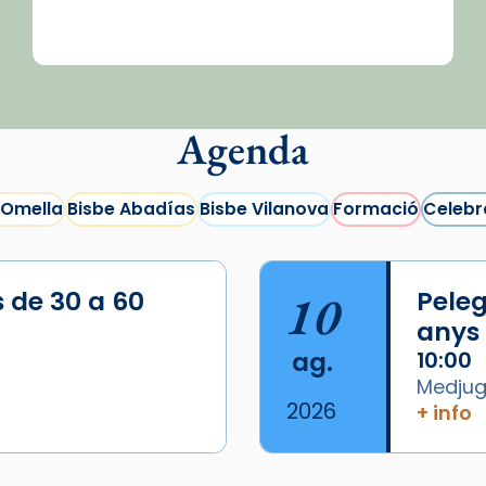
Agenda
 Omella
Bisbe Abadías
Bisbe Vilanova
Formació
Celebr
s de 30 a 60
10
Peleg
anys
ag.
10:00
Medjugo
2026
+ info