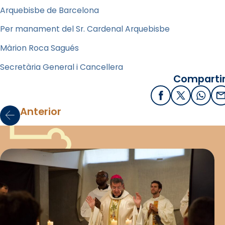
Arquebisbe de Barcelona
Per manament del Sr. Cardenal Arquebisbe
Màrion Roca Sagués
Secretària General i Cancellera
Compartir
Facebook
X / Twitter
What
E
Anterior