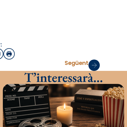
:
sApp
mail
Imprimir
Següent
T’interessarà…