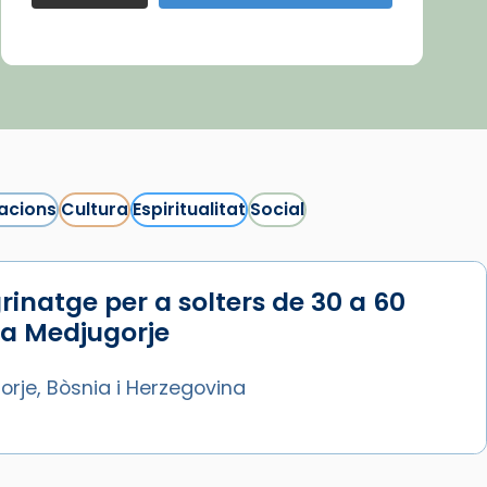
acions
Cultura
Espiritualitat
Social
rinatge per a solters de 30 a 60
 a Medjugorje
rje, Bòsnia i Herzegovina