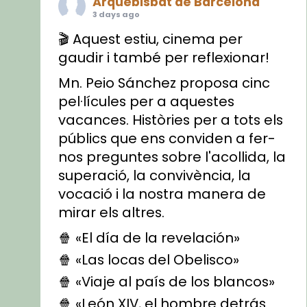
Arquebisbat de Barcelona
3 days ago
🎬 Aquest estiu, cinema per
gaudir i també per reflexionar!
Mn. Peio Sánchez proposa cinc
pel·lícules per a aquestes
vacances. Històries per a tots els
públics que ens conviden a fer-
nos preguntes sobre l'acollida, la
superació, la convivència, la
vocació i la nostra manera de
mirar els altres.
🍿 «El día de la revelación»
🍿 «Las locas del Obelisco»
🍿 «Viaje al país de los blancos»
🍿 «León XIV, el hombre detrás