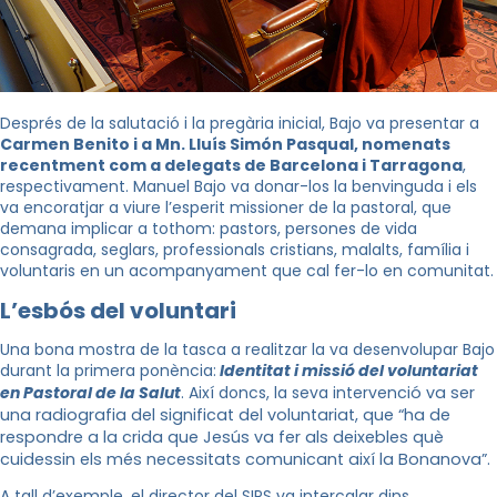
Després de la salutació i la pregària inicial, Bajo va presentar a
Carmen Benito i a Mn. Lluís Simón Pasqual, nomenats
recentment com a delegats de Barcelona i Tarragona
,
respectivament. Manuel Bajo va donar-los la benvinguda i els
va encoratjar a viure l’esperit missioner de la pastoral, que
demana implicar a tothom: pastors, persones de vida
consagrada, seglars, professionals cristians, malalts, família i
voluntaris en un acompanyament que cal fer-lo en comunitat.
L’esbós del voluntari
Una bona mostra de la tasca a realitzar la va desenvolupar Bajo
durant la primera ponència:
Identitat i missió del voluntariat
en Pastoral de la Salut
. Així doncs, la seva interven
ció va ser
una radiografia del significat del voluntariat, que “ha de
respondre a la crida que Jesús va fer als deixebles què
cuidessin els més necessitats comunicant així la Bonanova”.
A tall d’exemple, el director del SIPS va intercalar dins