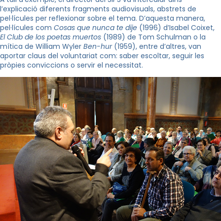
l’explicació diferents fragments audiovisuals, abstrets de
pel·lícules per reflexionar sobre el tema. D’aquesta manera,
pel·lícules com
Cosas que nunca te dije
(1996) d’Isabel Coixet,
El Club de los poetas muertos
(1989) de Tom Schulman o la
mítica de William Wyler
Ben-hur
(1959), entre d’altres, van
aportar claus del voluntariat com: saber escoltar, seguir les
pròpies conviccions o servir el necessitat.