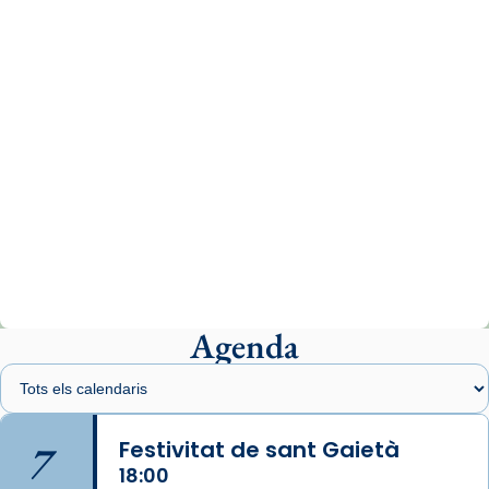
www.vaticannews.va/es/iglesia/news/2026-
07/carmina-historia-depresion-papa-viaje-
espana-testimoni...
Photo
View on Facebook
·
Share
Arquebisbat de Barcelona
1 week ago
«Avui les santes Juliana i Semproniana ens
ajuden a alçar la mirada»
Mons. Sergi Gordo, bisbe de Tortosa, ha
presidit aquest 27 de juliol la missa de Les
Agenda
Santes de Mataró.
🔗
tinyurl.com/cvu5jmbk
📸 J. Merino
7
Festivitat de sant Gaietà
18:00
Photo