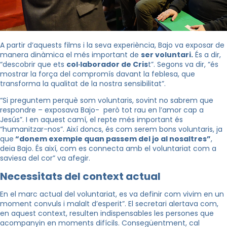
A partir d’aquests films i la seva experiència, Bajo va exposar de
manera dinàmica el més important de
ser voluntari.
És a dir,
“descobrir que ets
col·laborador de Cris
t”. Segons va dir, “és
mostrar la força del compromís davant la feblesa, que
transforma la qualitat de la nostra sensibilitat”.
“Si preguntem perquè som voluntaris, sovint no sabrem que
respondre – exposava Bajo- però tot rau en l’amor cap a
Jesús”. I en aquest camí, el repte més important és
“humanitzar-nos”. Així doncs, és com serem bons voluntaris, ja
que
“donem exemple quan passem del jo al nosaltres”
,
deia Bajo. És així, com es connecta amb el voluntariat com a
saviesa del cor” va afegir.
Necessitats del context actual
En el marc actual del voluntariat, es va definir com vivim en un
moment convuls i malalt d’esperit”. El secretari alertava com,
en aquest context, resulten indispensables les persones que
acompanyin en moments difícils. Consegüentment, cal