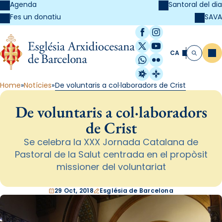
Agenda
Santoral del dia
SAVA
Fes un donatiu
Facebook
Instagram
X / Twitter
YouTube
CA
Me
Cerca
WhatsApp
Flickr
Radio Estel
Catalunya Cristi
Home
Notícies
De voluntaris a col·laboradors de Crist
De voluntaris a col·laboradors
de Crist
Se celebra la XXX Jornada Catalana de
Pastoral de la Salut centrada en el propòsit
missioner del voluntariat
29 Oct, 2018
Església de Barcelona