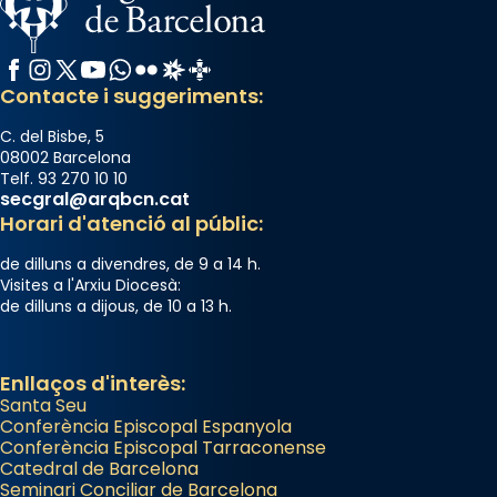
Facebook
Instagram
X / Twitter
YouTube
WhatsApp
Flickr
Radio Estel
Catalunya Cristiana
Contacte i suggeriments:
C. del Bisbe, 5
08002 Barcelona
Telf. 93 270 10 10
secgral@arqbcn.cat
Horari d'atenció al públic:
de dilluns a divendres, de 9 a 14 h.
Visites a l'Arxiu Diocesà:
de dilluns a dijous, de 10 a 13 h.
Enllaços d'interès:
Santa Seu
Conferència Episcopal Espanyola
Conferència Episcopal Tarraconense
Catedral de Barcelona
Seminari Conciliar de Barcelona