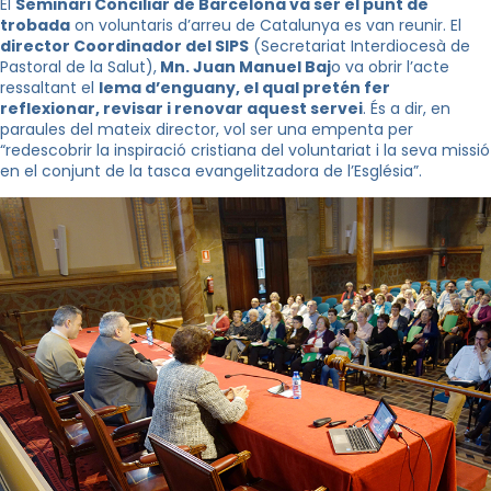
El
Seminari Conciliar de Barcelona va ser el punt de
trobada
on voluntaris d’arreu de Catalunya es van reunir. El
director Coordinador del SIPS
(Secretariat Interdiocesà de
Pastoral de la Salut),
Mn. Juan Manuel Baj
o va obrir l’acte
ressaltant el
lema d’enguany, el qual pretén fer
reflexionar, revisar i renovar aquest servei
. És a dir, en
paraules del mateix director, vol ser una empenta per
“redescobrir la inspiració cristiana del voluntariat i la seva missió
en el conjunt de la tasca evangelitzadora de l’Església”.