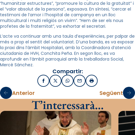
“humanitzar estructures”, “promoure la cultura de la gratuïtat” i
el “valor absolut de la persona”, exposava. En síntesi, “cercar el
testimoni de l’amor i l’hospital de campanya en un lloc
multicultural i multi religiós on vivim”. “Hem de ser els nous
profetes de la fraternitat”, va exhortar el secretari.
L’acte va continuar amb una taula d’experiències, per palpar de
més a prop el sentit del voluntariat. D’una banda, es va exposar
la praxi dins l’àmbit Hospitalari, amb la Coordinadora d’atenció
ciutadania de HVH, Conchita Peña. En segon lloc, es va
aprofundir en l’àmbit parroquial amb la treballadora Social,
Mercè Sánchez.
Compartir:
Facebook
X / Twitter
WhatsApp
Email
Imprimir
Anterior
Següent
T’interessarà…