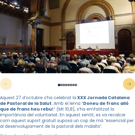
Aquest 27 d’octubre s’ha celebrat la
XXX Jornada Catalana
de Pastoral de la Salut
. Amb el lema “
Doneu de franc allò
que de franc heu rebu
t” (Mt 10,8), s’ha emfatitzat la
importància del voluntariat. En aquest sentit, es va recalcar
com aquest suport gratuït suposa un cop de mà “essencial per
al desenvolupament de la pastoral dels malalts”.