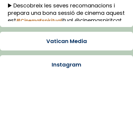
▶️ Descobreix les seves recomanacions i
prepara una bona sessió de cinema aquest
est
itual @cinemaspiritcat
#CinemaEspiritual
Imatge: Generada amb IA (OpenAI)
Video
Vatican Media
View on Facebook
·
Share
Instagram
Arquebisbat de Barcelona
1 week ago
La Carmina va patir depressió. Fa gairebé
dos mesos, a l'Estadi Lluís Companys, la
jove va fer arribar el seu testimoni al papa
Lleó XIV.
Recupera l'entrevista comp
Vatican
tican News 👇
News