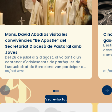
Mons. David Abadías visita les
Cinc
convivències “Be Apostle” del
gaud
L'es
Secretariat Diocesà de Pastoral amb
desc
Joves
comp
Del 28 de juliol al 2 d'agost, al voltant d'un
deix
centenar d'adolescents de parròquies de
trav
l'Arquebisbat de Barcelona van participar en
les convivències Be Apostle, organitzades
06/08/2026
05/0
pel Secretariat Diocesà de Pastoral amb…
Veure-ho tot