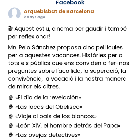
Facebook
Arquebisbat de Barcelona
2 days ago
🎬 Aquest estiu, cinema per gaudir i també
per reflexionar!
Mn. Peio Sánchez proposa cinc pel·lícules
per a aquestes vacances. Històries per a
tots els públics que ens conviden a fer-nos
preguntes sobre l'acollida, la superació, la
convivència, la vocació i la nostra manera
de mirar els altres.
🍿 «El día de la revelación»
🍿 «Las locas del Obelisco»
🍿 «Viaje al país de los blancos»
🍿 «León XIV, el hombre detrás del Papa»
🍿 «Las ovejas detectives»