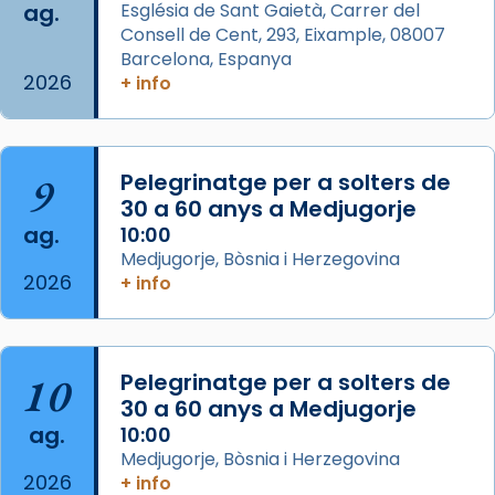
ag.
Església de Sant Gaietà, Carrer del
View on Facebook
·
Share
Consell de Cent, 293, Eixample, 08007
Barcelona, Espanya
2026
Arquebisbat de Barcelona
+ info
is at Catedral
de Barcelona.
2 weeks ago
Aquest dilluns, 27 de juliol, ha tingut lloc la
9
Pelegrinatge per a solters de
missa d’acció de gràcies en agraïment al
30 a 60 anys a Medjugorje
comitè organitzador de la visita apostòlica
ag.
10:00
del Sant Pare Lleó XIV a Barcelona, i als
Medjugorje, Bòsnia i Herzegovina
col·laboradors, a la Catedral de Barcelona.
2026
+ info
L’arquebisbe de Barcelona, el cardenal Joan
Josep Omella, ha presidit la missa i l’ha
concelebrat el bisbe auxiliar de Barcelona,
10
Pelegrinatge per a solters de
Mons. David Abadías.
30 a 60 anys a Medjugorje
📸 Dr. G. Simón
ag.
10:00
Medjugorje, Bòsnia i Herzegovina
Photo
2026
+ info