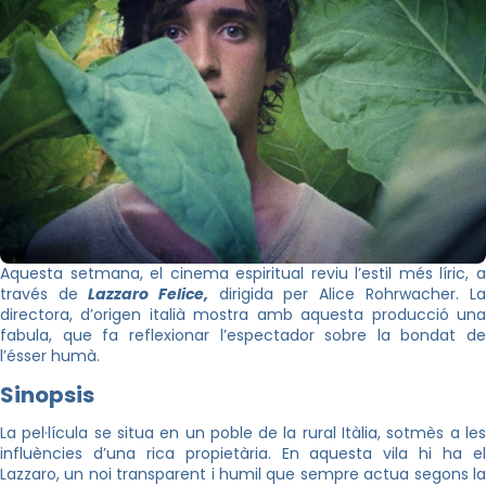
Aquesta setmana, el cinema espiritual reviu l’estil més líric, a
través de
Lazzaro Felice,
dirigida per Alice Rohrwacher. La
directora, d’origen italià mostra amb aquesta producció una
fabula, que fa reflexionar l’espectador sobre la bondat de
l’ésser humà.
Sinopsis
La pel·lícula se situa en un poble de la rural Itàlia, sotmès a les
influències d’una rica propietària. En aquesta vila hi ha el
Lazzaro, un noi transparent i humil que sempre actua segons la