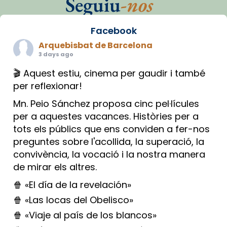
Seguiu
-nos
Facebook
Arquebisbat de Barcelona
3 days ago
🎬 Aquest estiu, cinema per gaudir i també
per reflexionar!
Mn. Peio Sánchez proposa cinc pel·lícules
per a aquestes vacances. Històries per a
tots els públics que ens conviden a fer-nos
preguntes sobre l'acollida, la superació, la
convivència, la vocació i la nostra manera
de mirar els altres.
🍿 «El día de la revelación»
🍿 «Las locas del Obelisco»
🍿 «Viaje al país de los blancos»