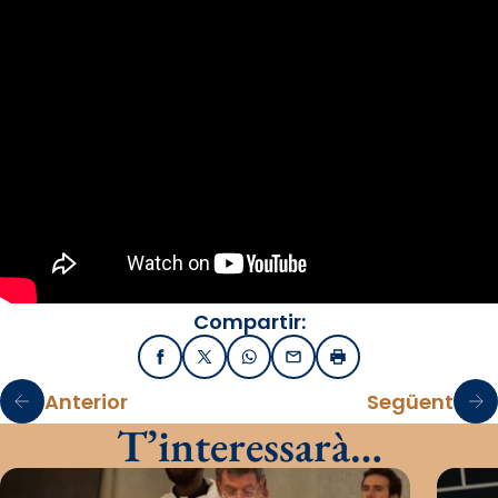
Compartir:
Facebook
X / Twitter
WhatsApp
Email
Imprimir
Anterior
Següent
T’interessarà…