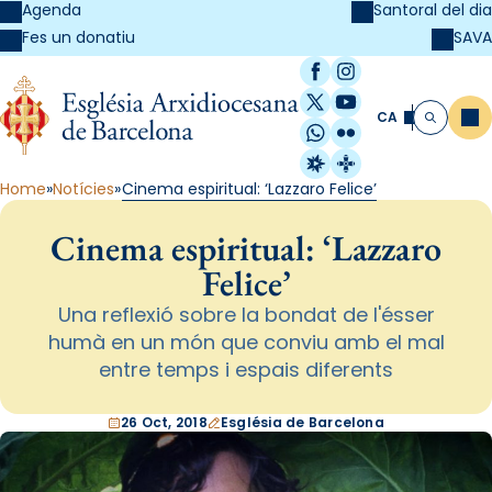
Agenda
Santoral del dia
SAVA
Fes un donatiu
Facebook
Instagram
X / Twitter
YouTube
CA
Me
Cerca
WhatsApp
Flickr
Radio Estel
Catalunya Cristi
Home
Notícies
Cinema espiritual: ‘Lazzaro Felice’
Cinema espiritual: ‘Lazzaro
Felice’
Una reflexió sobre la bondat de l'ésser
humà en un món que conviu amb el mal
entre temps i espais diferents
26 Oct, 2018
Església de Barcelona