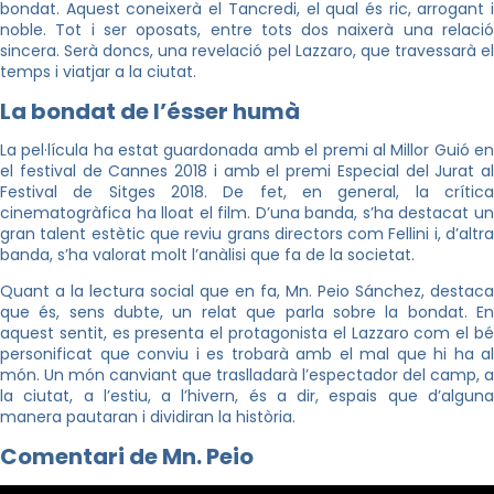
bondat. Aquest coneixerà el Tancredi, el qual és ric, arrogant i
noble. Tot i ser oposats, entre tots dos naixerà una relació
sincera. Serà doncs, una revelació pel Lazzaro, que travessarà el
temps i viatjar a la ciutat.
La bondat de l’ésser humà
La pel·lícula ha estat guardonada amb el premi al Millor Guió en
el festival de Cannes 2018 i amb el premi Especial del Jurat al
Festival de Sitges 2018. De fet, en general, la crítica
cinematogràfica ha lloat el film. D’una banda, s’ha destacat un
gran talent estètic que reviu grans directors com Fellini i, d’altra
banda, s’ha valorat molt l’anàlisi que fa de la societat.
Quant a la lectura social que en fa, Mn. Peio Sánchez, destaca
que és, sens dubte, un relat que parla sobre la bondat. En
aquest sentit, es presenta el protagonista el Lazzaro com el bé
personificat que conviu i es trobarà amb el mal que hi ha al
món. Un món canviant que traslladarà l’espectador del camp, a
la ciutat, a l’estiu, a l’hivern, és a dir, espais que d’alguna
manera pautaran i dividiran la història.
Comentari de Mn. Peio