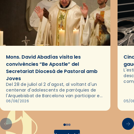
Mons. David Abadías visita les
Cinc
convivències “Be Apostle” del
gaud
L'es
Secretariat Diocesà de Pastoral amb
desc
Joves
comp
Del 28 de juliol al 2 d'agost, al voltant d'un
deix
centenar d'adolescents de parròquies de
trav
l'Arquebisbat de Barcelona van participar en
les convivències Be Apostle, organitzades
06/08/2026
05/0
pel Secretariat Diocesà de Pastoral amb…