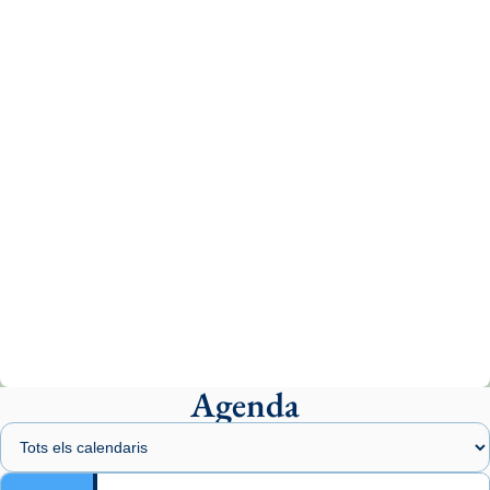
tican News 👇
News
www.vaticannews.va/es/iglesia/news/2026-
07/carmina-historia-depresion-papa-viaje-
espana-testimoni...
Photo
View on Facebook
·
Share
Arquebisbat de Barcelona
2 weeks ago
«Avui les santes Juliana i Semproniana ens
ajuden a alçar la mirada»
Mons. Sergi Gordo, bisbe de Tortosa, ha
presidit aquest 27 de juliol la missa de Les
Agenda
Santes de Mataró.
🔗
tinyurl.com/cvu5jmbk