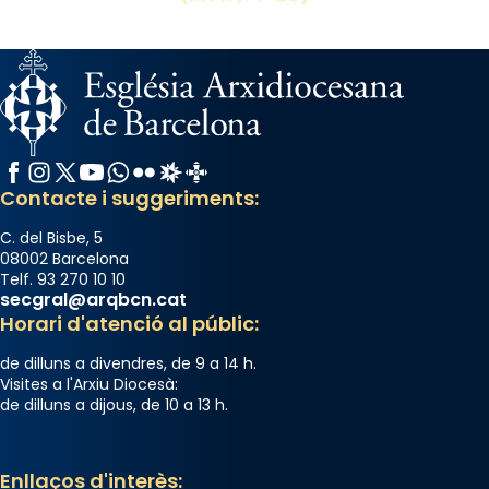
Facebook
Instagram
X / Twitter
YouTube
WhatsApp
Flickr
Radio Estel
Catalunya Cristiana
Contacte i suggeriments:
C. del Bisbe, 5
08002 Barcelona
Telf. 93 270 10 10
secgral@arqbcn.cat
Horari d'atenció al públic:
de dilluns a divendres, de 9 a 14 h.
Visites a l'Arxiu Diocesà:
de dilluns a dijous, de 10 a 13 h.
Enllaços d'interès: