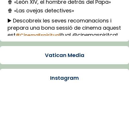
🍿 «León XIV, el hombre detrás del Papa»
🍿 «Las ovejas detectives»
▶️ Descobreix les seves recomanacions i
prepara una bona sessió de cinema aquest
est
itual @cinemaspiritcat
#CinemaEspiritual
Imatge: Generada amb IA (OpenAI)
Video
Vatican Media
View on Facebook
·
Share
Instagram
Arquebisbat de Barcelona
1 week ago
La Carmina va patir depressió. Fa gairebé
dos mesos, a l'Estadi Lluís Companys, la
jove va fer arribar el seu testimoni al papa
Lleó XIV.
Recupera l'entrevista comp
Vatican