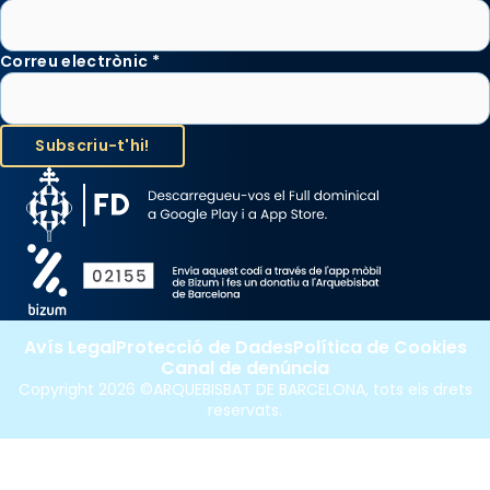
Correu electrònic
*
Avís Legal
Protecció de Dades
Política de Cookies
Canal de denúncia
Copyright 2026 ©ARQUEBISBAT DE BARCELONA, tots els drets
reservats.