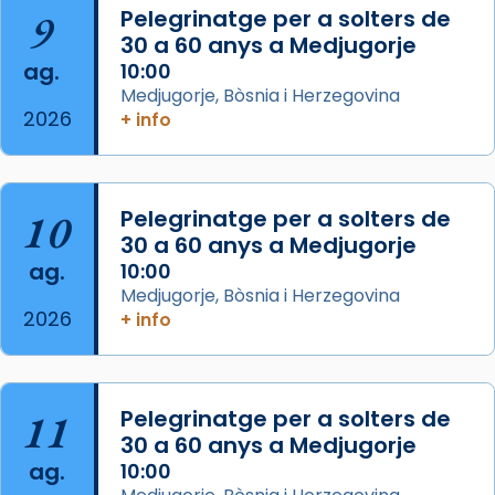
📸 J. Merino
9
Pelegrinatge per a solters de
30 a 60 anys a Medjugorje
Photo
ag.
10:00
View on Facebook
·
Share
Medjugorje, Bòsnia i Herzegovina
2026
+ info
Arquebisbat de Barcelona
is at Catedral
de Barcelona.
2 weeks ago
Aquest dilluns, 27 de juliol, ha tingut lloc la
10
Pelegrinatge per a solters de
missa d’acció de gràcies en agraïment al
30 a 60 anys a Medjugorje
ag.
comitè organitzador de la visita apostòlica
10:00
Medjugorje, Bòsnia i Herzegovina
del Sant Pare Lleó XIV a Barcelona, i als
2026
+ info
col·laboradors, a la Catedral de Barcelona.
L’arquebisbe de Barcelona, el cardenal Joan
Josep Omella, ha presidit la missa i l’ha
11
Pelegrinatge per a solters de
concelebrat el bisbe auxiliar de Barcelona,
30 a 60 anys a Medjugorje
Mons. David Abadías.
ag.
10:00
📸 Dr. G. Simón