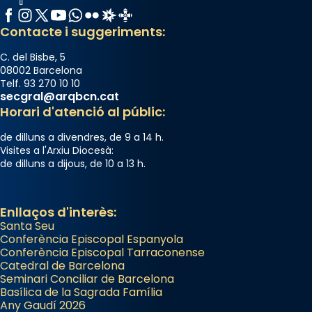
concelebrat el bisbe auxiliar de Barcelona,
Facebook
Instagram
X / Twitter
YouTube
WhatsApp
Flickr
Radio Estel
Catalunya Cristiana
Mons. David Abadías.
Contacte i suggeriments:
📸 Dr. G. Simón
C. del Bisbe, 5
Photo
08002 Barcelona
Telf. 93 270 10 10
View on Facebook
·
Share
secgral@arqbcn.cat
Horari d'atenció al públic:
Arquebisbat de Barcelona
de dilluns a divendres, de 9 a 14 h.
2 weeks ago
Visites a l'Arxiu Diocesà:
de dilluns a dijous, de 10 a 13 h.
Memòria de les santes Juliana i
Semproniana, verges i màrtirs.
Acompanyant la història de sant Cugat, a
Enllaços d'interès:
partir de l’Edat Mitjana sorgeix la tradició
Santa Seu
Conferència Episcopal Espanyola
que les santes Juliana (“relatiu a Júlia”) i
Conferència Episcopal Tarraconense
Semproniana (“relatiu a Semprònia =
Catedral de Barcelona
eterna”) són deixebles seves. I l’any 1667, el
Seminari Conciliar de Barcelona
Basílica de la Sagrada Família
frare Joan Gaspar Roig, afirma en una obra
Any Gaudí 2026