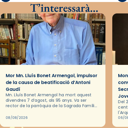
T’interessarà…
Mor Mn. Lluís Bonet Armengol, impulsor
Mons
de la causa de beatificació d’Antoni
conv
Gaudí
Sec
Mn. Lluís Bonet Armengol ha mort aquest
Jov
divendres 7 d’agost, als 95 anys. Va ser
Del 2
rector de la parròquia de la Sagrada Família
cent
de Barcelona durant 25 anys, entre 1993 i
l'Ar
2018,…
08/08/2026
les 
06/0
pel 