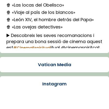
🍿 «Las locas del Obelisco»
🍿 «Viaje al país de los blancos»
🍿 «León XIV, el hombre detrás del Papa»
🍿 «Las ovejas detectives»
▶️ Descobreix les seves recomanacions i
prepara una bona sessió de cinema aquest
est
itual @cinemaspiritcat
#CinemaEspiritual
Imatge: Generada amb IA (OpenAI)
Video
Vatican Media
View on Facebook
·
Share
Instagram
Arquebisbat de Barcelona
1 week ago
La Carmina va patir depressió. Fa gairebé
dos mesos, a l'Estadi Lluís Companys, la