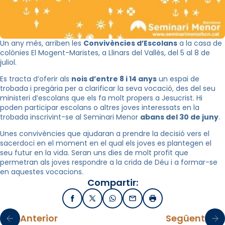
Un any més, arriben les
Convivències d’Escolans
a la casa de
colònies El Mogent-Maristes, a Llinars del Vallès, del 5 al 8 de
juliol.
Es tracta d’oferir als
nois d’entre 8 i 14 anys
un espai de
trobada i pregària per a clarificar la seva vocació, des del seu
ministeri d’escolans que els fa molt propers a Jesucrist. Hi
poden participar escolans o altres joves interessats en la
trobada inscrivint-se al Seminari Menor
abans del 30 de juny
.
Unes convivències que ajudaran a prendre la decisió vers el
sacerdoci en el moment en el qual els joves es plantegen el
seu futur en la vida. Seran uns dies de molt profit que
permetran als joves respondre a la crida de Déu i a formar-se
en aquestes vocacions.
Compartir:
Facebook
X / Twitter
WhatsApp
Email
Imprimir
Anterior
Següent