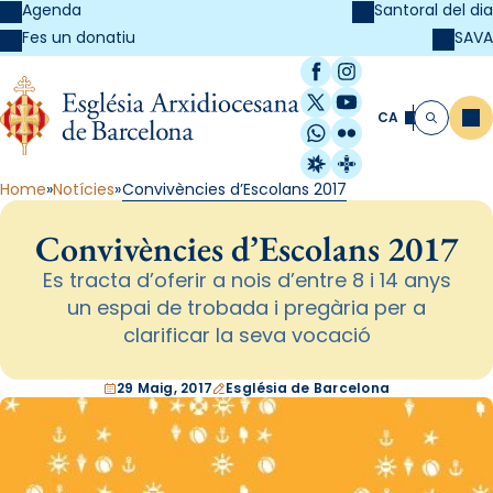
Agenda
Santoral del dia
SAVA
Fes un donatiu
Facebook
Instagram
X / Twitter
YouTube
CA
Me
Cerca
WhatsApp
Flickr
Radio Estel
Catalunya Cristi
Home
Notícies
Convivències d’Escolans 2017
Convivències d’Escolans 2017
Es tracta d’oferir a nois d’entre 8 i 14 anys
un espai de trobada i pregària per a
clarificar la seva vocació
29 Maig, 2017
Església de Barcelona