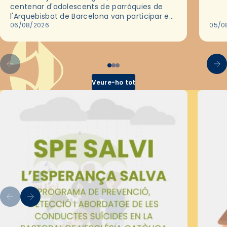
deix
centenar d'adolescents de parròquies de
trav
l'Arquebisbat de Barcelona van participar en
les convivències Be Apostle, organitzades
06/08/2026
05/0
pel Secretariat Diocesà de Pastoral amb…
Veure-ho tot