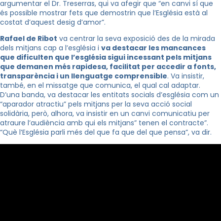
argumentar el Dr. Treserras, qui va afegir que “en canvi sí que
és possible mostrar fets que demostrin que l’Església està al
costat d’aquest desig d’amor”.
Rafael de Ribot
va centrar la seva exposició des de la mirada
dels mitjans cap a l’església i
va destacar les mancances
que dificulten que l’església sigui incessant pels mitjans
que demanen més rapidesa, facilitat per accedir a fonts,
transparència i un llenguatge comprensible
. Va insistir,
també, en el missatge que comunica, el qual cal adaptar.
D’una banda, va destacar les entitats socials d’església com un
“aparador atractiu” pels mitjans per la seva acció social
solidària, però, alhora, va insistir en un canvi comunicatiu per
atraure l’audiència amb qui els mitjans” tenen el contracte”.
“Què l’Església parli més del que fa que del que pensa”, va dir.