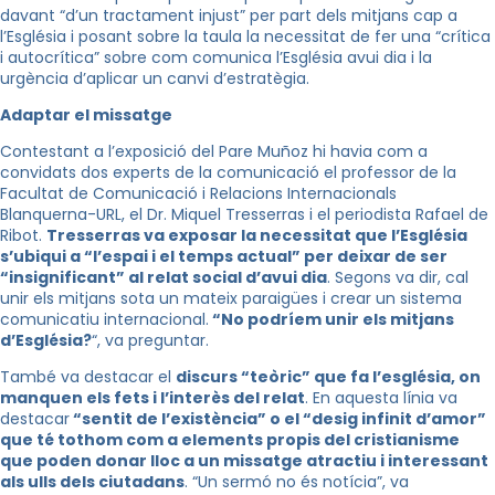
davant “d’un tractament injust” per part dels mitjans cap a
l’Església i posant sobre la taula la necessitat de fer una “crítica
i autocrítica” sobre com comunica l’Església avui dia i la
urgència d’aplicar un canvi d’estratègia.
Adaptar el missatge
Contestant a l’exposició del Pare Muñoz hi havia com a
convidats dos experts de la comunicació el professor de la
Facultat de Comunicació i Relacions Internacionals
Blanquerna-URL, el Dr. Miquel Tresserras i el periodista Rafael de
Ribot.
Tresserras va exposar la necessitat que l’Església
s’ubiqui a “l’espai i el temps actual” per deixar de ser
“insignificant” al relat social d’avui dia
. Segons va dir, cal
unir els mitjans sota un mateix paraigües i crear un sistema
comunicatiu internacional.
“No podríem unir els mitjans
d’Església?
“, va preguntar.
També va destacar el
discurs “teòric” que fa l’església, on
manquen els fets i l’interès del relat
. En aquesta línia va
destacar
“sentit de l’existència” o el “desig infinit d’amor”
que té tothom com a elements propis del cristianisme
que poden donar lloc a un missatge atractiu i interessant
als ulls dels ciutadans
. “Un sermó no és notícia”, va