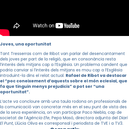
Joves, una oportunitat
Tant Tresserras com de Ribot van parlar del desencantament
dels joves per part de la religió, que en consonància resta
l’interès dels mitjans cap a l’Església. Un problema candent que
podria canviar si l’interès dels mitjans es mou cap a l’Església
introduint-la dins el relat actual.
Rafael de Ribot va destacar
el “poc coneixement d’aquests sobre el món eclesial, que
fa que tinguin menys prejudicis” a pot ser “una
oportunitat”.
L’acte va concloure amb una taula rodona on professionals de
la comunicació van concretar més en el seu punt de vista des
de la seva experiència, on van participar
Paco
Niebla, cap de
societat de l’
Agència Efe
, Pepa Masó, directora adjunta del
Diari
El Punt
, Llúcia Oliva ex corresponsal i periodista de TVE i a TV3.