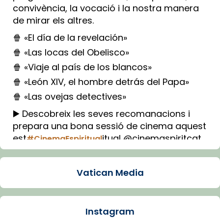
convivència, la vocació i la nostra manera
de mirar els altres.
🍿 «El día de la revelación»
🍿 «Las locas del Obelisco»
🍿 «Viaje al país de los blancos»
🍿 «León XIV, el hombre detrás del Papa»
🍿 «Las ovejas detectives»
▶️ Descobreix les seves recomanacions i
prepara una bona sessió de cinema aquest
est
itual @cinemaspiritcat
#CinemaEspiritual
Imatge: Generada amb IA (OpenAI)
Video
Vatican Media
View on Facebook
·
Share
Instagram
Arquebisbat de Barcelona