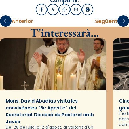
Compartir:
Facebook
X / Twitter
WhatsApp
Email
Imprimir
Anterior
Següent
T’interessarà…
Mons. David Abadías visita les
Cinc
convivències “Be Apostle” del
gaud
L'es
Secretariat Diocesà de Pastoral amb
desc
Joves
comp
Del 28 de juliol al 2 d'agost, al voltant d'un