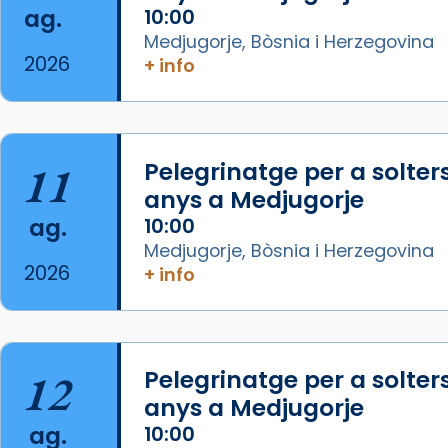
ag.
10:00
View on Facebook
·
Share
Medjugorje, Bòsnia i Herzegovina
2026
+ info
Arquebisbat de Barcelona
1 week ago
La Carmina va patir depressió.
Fa gairebé dos mesos, a l'Estadi
11
Pelegrinatge per a solter
Lluís Companys, la jove va fer
anys a Medjugorje
arribar el seu testimoni al papa
ag.
10:00
Lleó XIV.
Medjugorje, Bòsnia i Herzegovina
Recupera l'entrevista
2026
+ info
comp
tican News 👇
Vatican News
www.vaticannews.va/es/iglesia/news
07/carmina-historia-depresion-
12
Pelegrinatge per a solter
papa-viaje-espana-testimoni...
anys a Medjugorje
Photo
ag.
10:00