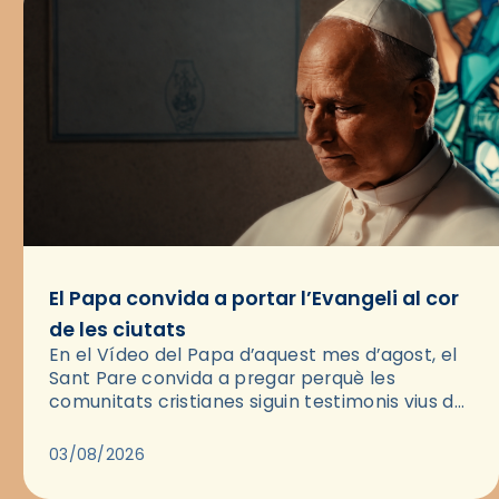
El Papa convida a portar l’Evangeli al cor
de les ciutats
En el Vídeo del Papa d’aquest mes d’agost, el
Sant Pare convida a pregar perquè les
comunitats cristianes siguin testimonis vius de
l’Evangeli enmig de les ciutats. A través d’una
pregària, el…
03/08/2026