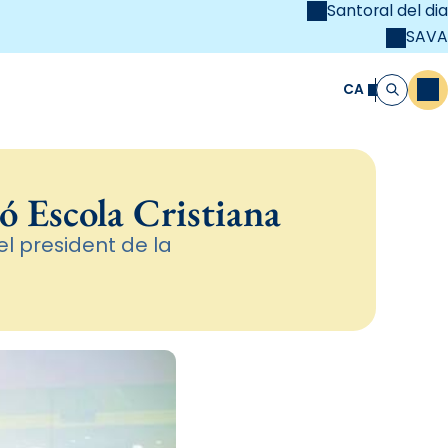
Santoral del dia
SAVA
el
unya Cristiana
CA
M
Cerca
 Escola Cristiana
el president de la