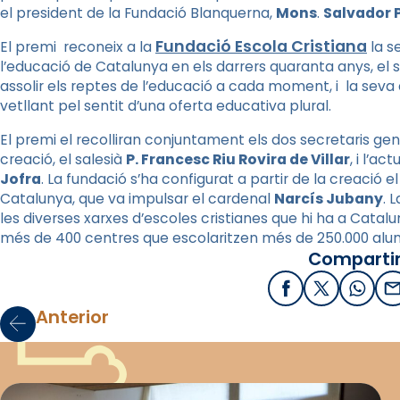
el president de la Fundació Blanquerna,
Mons
.
Salvador 
Fundació Escola Cristiana
El premi reconeix a la
la s
l’educació de Catalunya en els darrers quaranta anys, el
assolir els reptes de l’educació a cada moment, i la seva a
vetllant pel sentit d’una oferta educativa plural.
El premi el recolliran conjuntament els dos secretaris gen
creació, el salesià
P. Francesc Riu Rovira de Villar
, i l’ac
Jofra
. La fundació s’ha configurat a partir de la creació e
Catalunya, que va impulsar el cardenal
Narcís Jubany
. 
les diverses xarxes d’escoles cristianes que hi ha a Cat
més de 400 centres que escolaritzen més de 250.000 alu
Compartir
Facebook
X / Twitter
What
E
Anterior