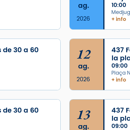
ag.
10:00
Medjugo
2026
+ info
s de 30 a 60
12
437 F
la p
ag.
09:00
Plaça N
2026
+ info
/2026-
s de 30 a 60
13
437 F
la p
ag.
09:00