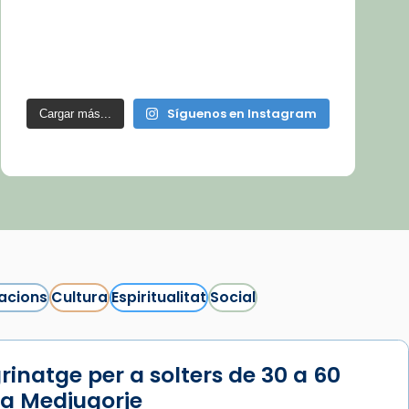
Síguenos en Instagram
Cargar más...
acions
Cultura
Espiritualitat
Social
rinatge per a solters de 30 a 60
 a Medjugorje