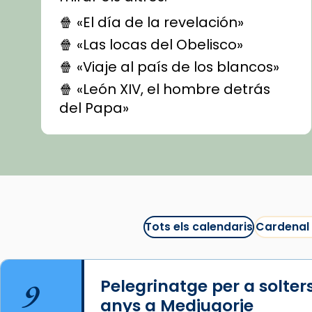
🍿 «El día de la revelación»
🍿 «Las locas del Obelisco»
🍿 «Viaje al país de los blancos»
🍿 «León XIV, el hombre detrás
del Papa»
🍿 «Las ovejas detectives»
▶️ Descobreix les seves
recomanacions i prepara una
bona sessió de cinema aquest
est
itual
#CinemaEspiritual
Tots els calendaris
Cardenal
@cinemaspiritcat
Imatge: Generada amb IA
(OpenAI)
9
Pelegrinatge per a solter
Video
anys a Medjugorje