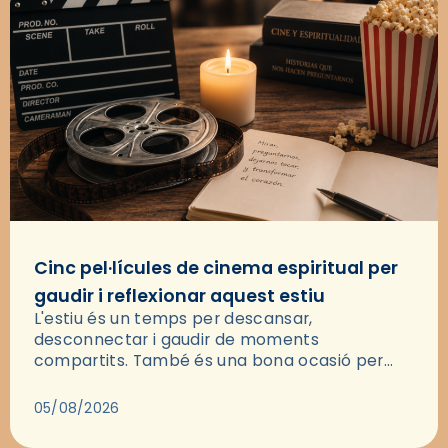
Cinc pel·lícules de cinema espiritual per
gaudir i reflexionar aquest estiu
L'estiu és un temps per descansar,
desconnectar i gaudir de moments
compartits. També és una bona ocasió per
deixar-se portar per una bona història i, a
través del cinema, reflexionar sobre les…
05/08/2026