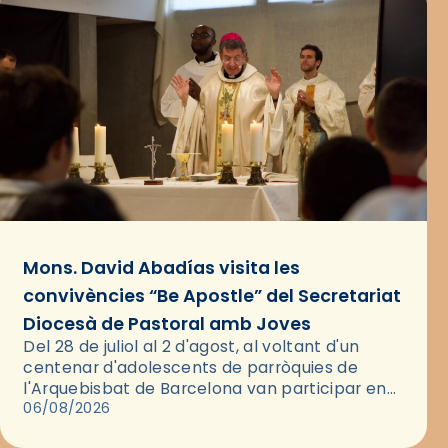
Mons. David Abadías visita les
convivències “Be Apostle” del Secretariat
Diocesà de Pastoral amb Joves
Del 28 de juliol al 2 d'agost, al voltant d'un
centenar d'adolescents de parròquies de
l'Arquebisbat de Barcelona van participar en
les convivències Be Apostle, organitzades pel
06/08/2026
Secretariat Diocesà de Pastoral amb…