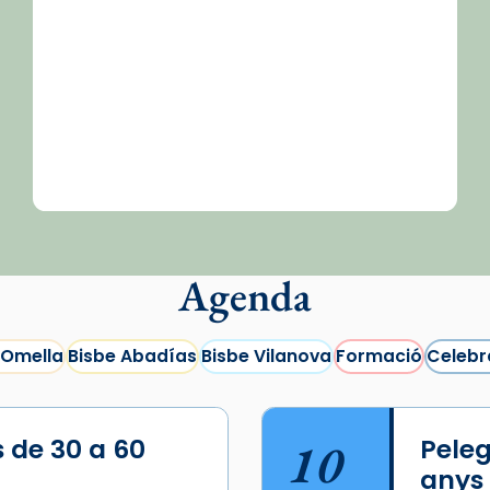
Agenda
 Omella
Bisbe Abadías
Bisbe Vilanova
Formació
Celebr
s de 30 a 60
10
Peleg
anys