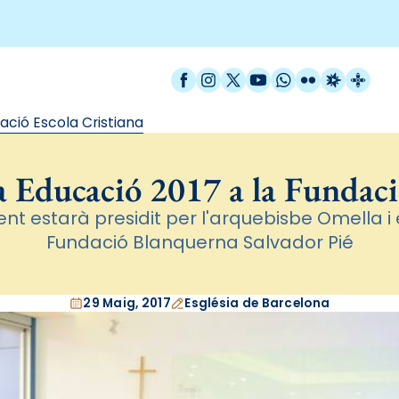
Facebook
Instagram
X / Twitter
YouTube
WhatsApp
Flickr
Radio Est
Catal
ació Escola Cristiana
 Educació 2017 a la Fundació
ent estarà presidit per l'arquebisbe Omella i 
Fundació Blanquerna Salvador Pié
29 Maig, 2017
Església de Barcelona