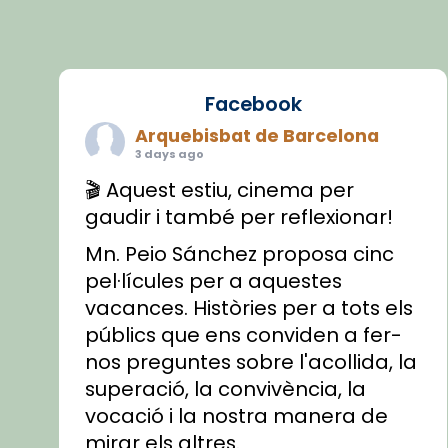
Facebook
Arquebisbat de Barcelona
3 days ago
🎬 Aquest estiu, cinema per
gaudir i també per reflexionar!
Mn. Peio Sánchez proposa cinc
pel·lícules per a aquestes
vacances. Històries per a tots els
públics que ens conviden a fer-
nos preguntes sobre l'acollida, la
superació, la convivència, la
vocació i la nostra manera de
mirar els altres.