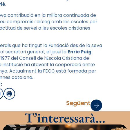
Pié
.
eva contribució en la millora continuada de
 seu compromís i diàleg amb les escoles per
ctitud de servei a les escoles cristianes
erals que ha tingut la Fundació des de la seva
tual secretari general, el jesuïta
Enric Puig
l 1977 del Consell de l’Escola Cristiana de
La institució ha afavorit la cooperació entre
alunya. Actualment la FECC està formada per
mnes catalana.
:
sApp
mail
Imprimir
Següent
T’interessarà…