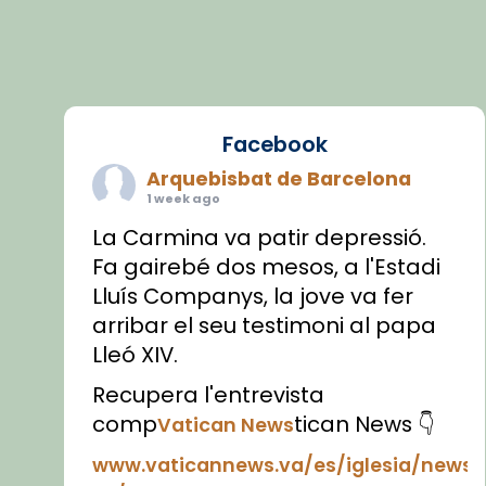
Facebook
Arquebisbat de Barcelona
1 week ago
La Carmina va patir depressió.
Fa gairebé dos mesos, a l'Estadi
Lluís Companys, la jove va fer
arribar el seu testimoni al papa
Lleó XIV.
Recupera l'entrevista
comp
tican News 👇
Vatican News
www.vaticannews.va/es/iglesia/news