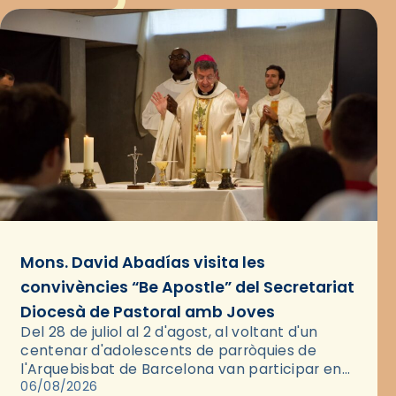
Mons. David Abadías visita les
convivències “Be Apostle” del Secretariat
Diocesà de Pastoral amb Joves
Del 28 de juliol al 2 d'agost, al voltant d'un
centenar d'adolescents de parròquies de
l'Arquebisbat de Barcelona van participar en
les convivències Be Apostle, organitzades pel
06/08/2026