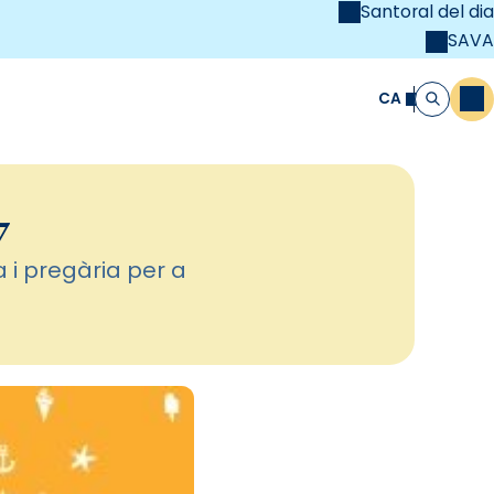
Santoral del dia
SAVA
el
unya Cristiana
CA
M
Cerca
7
a i pregària per a