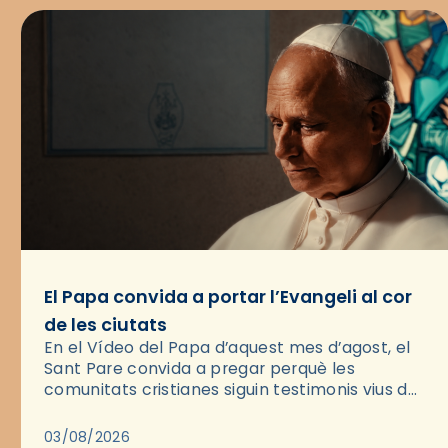
El Papa convida a portar l’Evangeli al cor
de les ciutats
En el Vídeo del Papa d’aquest mes d’agost, el
Sant Pare convida a pregar perquè les
comunitats cristianes siguin testimonis vius de
l’Evangeli enmig de les ciutats. A través d’una
pregària, el…
03/08/2026