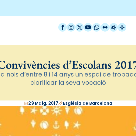
Facebook
Instagram
X / Twitter
YouTube
WhatsApp
Flickr
Radio Est
Catal
Convivències d’Escolans 201
r a nois d’entre 8 i 14 anys un espai de trobad
clarificar la seva vocació
29 Maig, 2017
Església de Barcelona