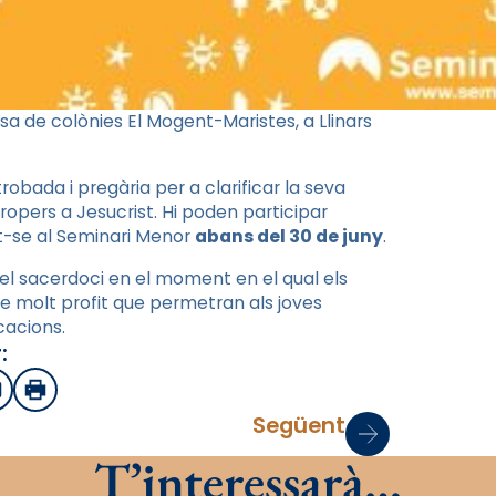
sa de colònies El Mogent-Maristes, a Llinars
robada i pregària per a clarificar la seva
ropers a Jesucrist. Hi poden participar
nt-se al Seminari Menor
abans del 30 de juny
.
el sacerdoci en el moment en el qual els
 de molt profit que permetran als joves
cacions.
:
sApp
mail
Imprimir
Següent
T’interessarà…