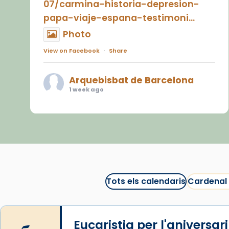
07/carmina-historia-depresion-
papa-viaje-espana-testimoni...
Photo
View on Facebook
·
Share
Arquebisbat de Barcelona
1 week ago
«Avui les santes Juliana i
Semproniana ens ajuden a alçar
la mirada»
Mons. Sergi Gordo, bisbe de
Tortosa, ha presidit aquest 27 de
juliol la missa de Les Santes de
Tots els calendaris
Cardenal
Mataró.
🔗
tinyurl.com/cvu5jmbk
Eucaristia per l'aniversar