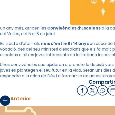
Un any més, arriben les
Convivències d’Escolans
a la ca
del Vallès, del 5 al 8 de juliol.
Es tracta d’oferir als
nois d’entre 8 i 14 anys
un espai de t
vocació, des del seu ministeri d’escolans que els fa molt p
escolans o altres joves interessats en la trobada inscrivi
Unes convivències que ajudaran a prendre la decisió vers 
joves es plantegen el seu futur en la vida. Seran uns dies
respondre a la crida de Déu i a formar-se en aquestes vo
Compartir
Facebook
X / Twitter
What
E
Anterior