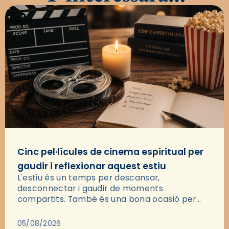
Cinc pel·lícules de cinema espiritual per
gaudir i reflexionar aquest estiu
L'estiu és un temps per descansar,
desconnectar i gaudir de moments
compartits. També és una bona ocasió per
deixar-se portar per una bona història i, a
través del cinema, reflexionar sobre les…
05/08/2026