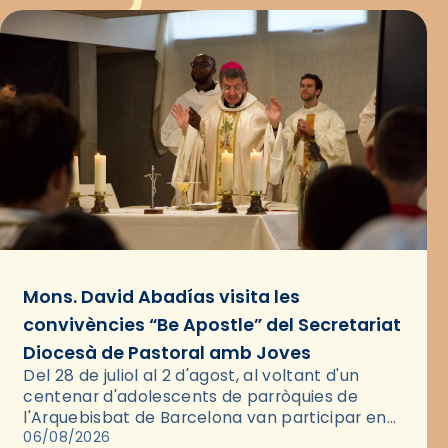
Mons. David Abadías visita les
convivències “Be Apostle” del Secretariat
Diocesà de Pastoral amb Joves
Del 28 de juliol al 2 d'agost, al voltant d'un
centenar d'adolescents de parròquies de
l'Arquebisbat de Barcelona van participar en
les convivències Be Apostle, organitzades pel
06/08/2026