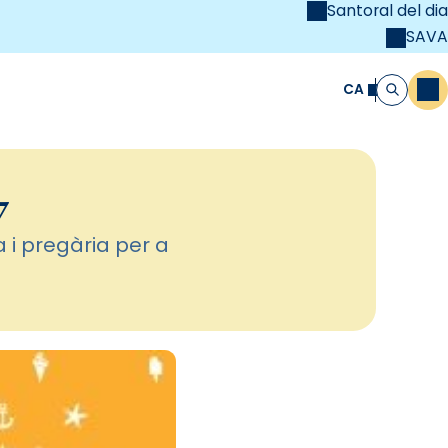
Santoral del dia
SAVA
el
unya Cristiana
CA
M
Cerca
7
a i pregària per a