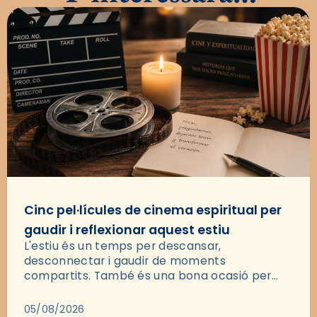
Cinc pel·lícules de cinema espiritual per
gaudir i reflexionar aquest estiu
L'estiu és un temps per descansar,
desconnectar i gaudir de moments
compartits. També és una bona ocasió per
deixar-se portar per una bona història i, a
través del cinema, reflexionar sobre les…
05/08/2026