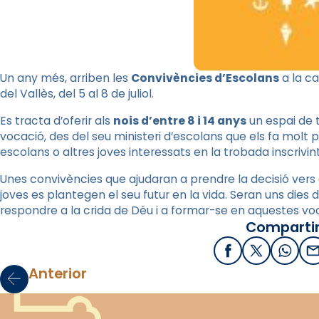
Un any més, arriben les
Convivències d’Escolans
a la ca
del Vallès, del 5 al 8 de juliol.
Es tracta d’oferir als
nois d’entre 8 i 14 anys
un espai de t
vocació, des del seu ministeri d’escolans que els fa molt p
escolans o altres joves interessats en la trobada inscrivi
Unes convivències que ajudaran a prendre la decisió vers 
joves es plantegen el seu futur en la vida. Seran uns dies
respondre a la crida de Déu i a formar-se en aquestes vo
Compartir
Facebook
X / Twitter
What
E
Anterior