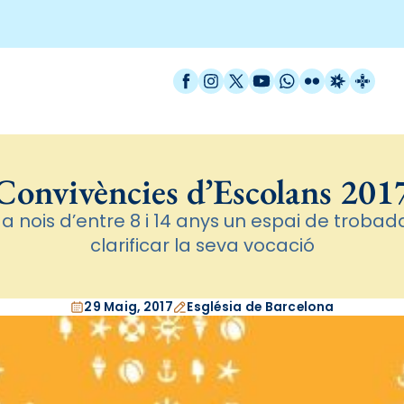
Facebook
Instagram
X / Twitter
YouTube
WhatsApp
Flickr
Radio Est
Catal
Convivències d’Escolans 201
r a nois d’entre 8 i 14 anys un espai de trobad
clarificar la seva vocació
29 Maig, 2017
Església de Barcelona