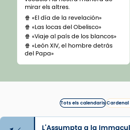
mirar els altres.
🍿 «El día de la revelación»
🍿 «Las locas del Obelisco»
🍿 «Viaje al país de los blancos»
🍿 «León XIV, el hombre detrás
del Papa»
🍿 «Las ovejas detectives»
▶️ Descobreix les seves
recomanacions i prepara una
bona sessió de cinema aquest
est
itual
#CinemaEspiritual
Tots els calendaris
Cardenal
@cinemaspiritcat
Imatge: Generada amb IA
(OpenAI)
L'Assumpta a la Immacu