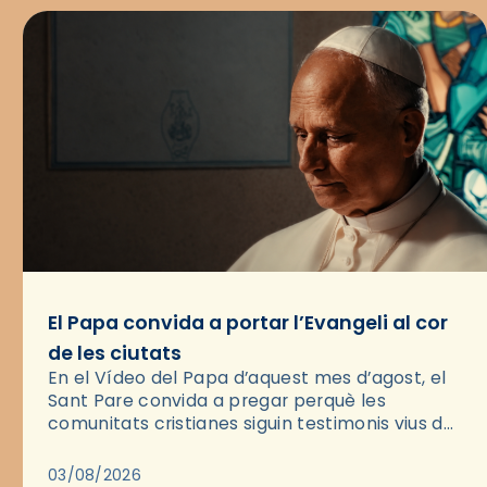
El Papa convida a portar l’Evangeli al cor
de les ciutats
En el Vídeo del Papa d’aquest mes d’agost, el
Sant Pare convida a pregar perquè les
comunitats cristianes siguin testimonis vius de
l’Evangeli enmig de les ciutats. A través d’una
pregària, el…
03/08/2026