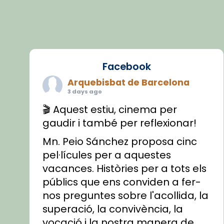
Facebook
Arquebisbat de Barcelona
3 days ago
🎬 Aquest estiu, cinema per
gaudir i també per reflexionar!
Mn. Peio Sánchez proposa cinc
pel·lícules per a aquestes
vacances. Històries per a tots els
públics que ens conviden a fer-
nos preguntes sobre l'acollida, la
superació, la convivència, la
vocació i la nostra manera de