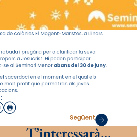
sa de colònies El Mogent-Maristes, a Llinars
robada i pregària per a clarificar la seva
ropers a Jesucrist. Hi poden participar
nt-se al Seminari Menor
abans del 30 de juny
.
el sacerdoci en el moment en el qual els
 de molt profit que permetran als joves
cacions.
:
sApp
mail
Imprimir
Següent
T’interessarà…