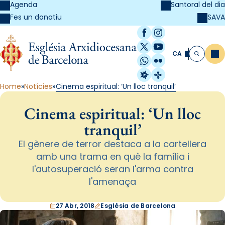
Agenda
Santoral del dia
SAVA
Fes un donatiu
Facebook
Instagram
X / Twitter
YouTube
CA
Me
Cerca
WhatsApp
Flickr
Radio Estel
Catalunya Cristi
Home
Notícies
Cinema espiritual: ‘Un lloc tranquil’
Cinema espiritual: ‘Un lloc
tranquil’
El gènere de terror destaca a la cartellera
amb una trama en què la família i
l'autosuperació seran l'arma contra
l'amenaça
27 Abr, 2018
Església de Barcelona