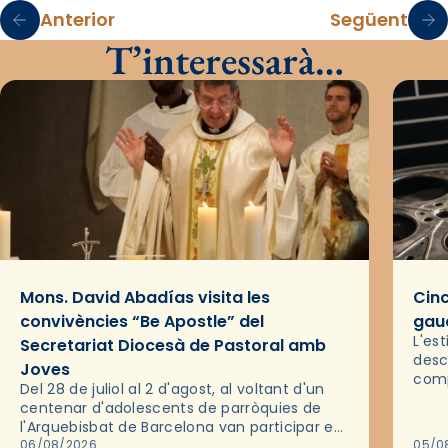
Anterior
Següent
T’interessarà…
Mons. David Abadías visita les
Cinc
convivències “Be Apostle” del
gaud
L'es
Secretariat Diocesà de Pastoral amb
desc
Joves
comp
Del 28 de juliol al 2 d'agost, al voltant d'un
deix
centenar d'adolescents de parròquies de
trav
l'Arquebisbat de Barcelona van participar en
les convivències Be Apostle, organitzades
06/08/2026
05/0