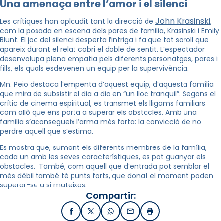
Una amenaça entre l’amor i el silenci
John Krasinski
Les crítiques han aplaudit tant la direcció de
,
com la posada en escena dels pares de familia, Krasinski i Emily
Blunt. El joc del silenci desperta l’intriga i fa que tot soroll que
apareix durant el relat cobri el doble de sentit. L’espectador
desenvolupa plena empatia pels diferents personatges, pares i
fills, els quals esdevenen un equip per la supervivència.
Mn. Peio destaca l’empenta d’aquest equip, d’aquesta família
que mira de subsistir el dia a dia en “un lloc tranquil”. Segons el
crític de cinema espiritual, es transmet els lligams familiars
com allò que ens porta a superar els obstacles. Amb una
familia s’aconsegueix l’arma més forta: la convicció de no
perdre aquell que s’estima.
Es mostra que, sumant els diferents membres de la família,
cada un amb les seves característiques, es pot guanyar els
obstacles. També, com aquell que d’entrada pot semblar el
més dèbil també té punts forts, que donat el moment poden
superar-se a si mateixos.
Compartir:
Facebook
X / Twitter
WhatsApp
Email
Imprimir