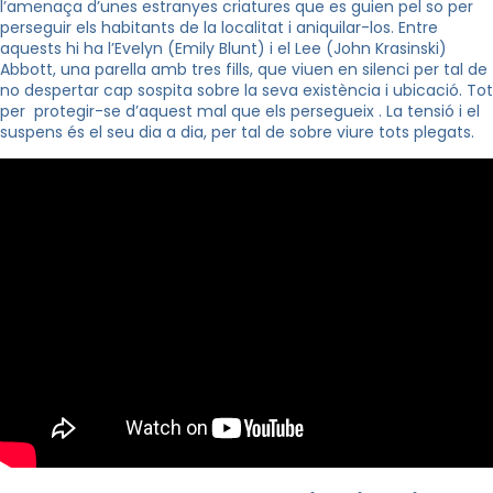
l’amenaça d’unes estranyes criatures que es guien pel so per
perseguir els habitants de la localitat i aniquilar-los. Entre
aquests hi ha l’Evelyn (Emily Blunt) i el Lee (John Krasinski)
Abbott, una parella amb tres fills, que viuen en silenci per tal de
no despertar cap sospita sobre la seva existència i ubicació. Tot
per protegir-se d’aquest mal que els persegueix . La tensió i el
suspens és el seu dia a dia, per tal de sobre viure tots plegats.