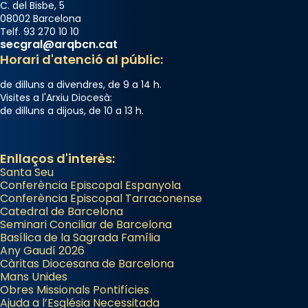
Photo
C. del Bisbe, 5
08002 Barcelona
View on Facebook
·
Share
Telf. 93 270 10 10
secgral@arqbcn.cat
Horari d'atenció al públic:
de dilluns a divendres, de 9 a 14 h.
Visites a l'Arxiu Diocesà:
de dilluns a dijous, de 10 a 13 h.
Enllaços d'interès:
Santa Seu
Conferència Episcopal Espanyola
Conferència Episcopal Tarraconense
Catedral de Barcelona
Seminari Conciliar de Barcelona
Basílica de la Sagrada Família
Any Gaudí 2026
Càritas Diocesana de Barcelona
Mans Unides
Obres Missionals Pontifícies
Ajuda a l’Església Necessitada