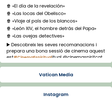
🍿 «El día de la revelación»
🍿 «Las locas del Obelisco»
🍿 «Viaje al país de los blancos»
🍿 «León XIV, el hombre detrás del Papa»
🍿 «Las ovejas detectives»
▶️ Descobreix les seves recomanacions i
prepara una bona sessió de cinema aquest
est
itual @cinemaspiritcat
#CinemaEspiritual
Imatge: Generada amb IA (OpenAI)
Video
Vatican Media
View on Facebook
·
Share
Instagram
Arquebisbat de Barcelona
1 week ago
La Carmina va patir depressió. Fa gairebé