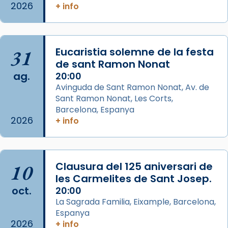
2026
+ info
Josep Omella, ha presidit la missa i l’ha
concelebrat el bisbe auxiliar de Barcelona,
Mons. David Abadías.
📸 Dr. G. Simón
31
Eucaristia solemne de la festa
de sant Ramon Nonat
Photo
ag.
20:00
View on Facebook
·
Share
Avinguda de Sant Ramon Nonat, Av. de
Sant Ramon Nonat, Les Corts,
Barcelona, Espanya
Arquebisbat de Barcelona
2026
+ info
2 weeks ago
Memòria de les santes Juliana i
Semproniana, verges i màrtirs.
10
Clausura del 125 aniversari de
Acompanyant la història de sant Cugat, a
les Carmelites de Sant Josep.
partir de l’Edat Mitjana sorgeix la tradició
oct.
20:00
que les santes Juliana (“relatiu a Júlia”) i
La Sagrada Familia, Eixample, Barcelona,
Semproniana (“relatiu a Semprònia =
Espanya
eterna”) són deixebles seves. I l’any 1667, el
2026
+ info