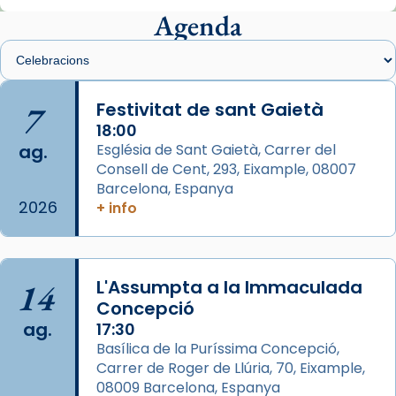
presidit aquest 27 de juliol la missa de Les
Agenda
Santes de Mataró.
🔗
tinyurl.com/cvu5jmbk
📸 J. Merino
7
Festivitat de sant Gaietà
18:00
Photo
ag.
Església de Sant Gaietà, Carrer del
View on Facebook
·
Share
Consell de Cent, 293, Eixample, 08007
Barcelona, Espanya
2026
Arquebisbat de Barcelona
+ info
is at Catedral
de Barcelona.
2 weeks ago
Aquest dilluns, 27 de juliol, ha tingut lloc la
14
L'Assumpta a la Immaculada
missa d’acció de gràcies en agraïment al
Concepció
comitè organitzador de la visita apostòlica
ag.
17:30
del Sant Pare Lleó XIV a Barcelona, i als
Basílica de la Puríssima Concepció,
col·laboradors, a la Catedral de Barcelona.
Carrer de Roger de Llúria, 70, Eixample,
L’arquebisbe de Barcelona, el cardenal Joan
08009 Barcelona, Espanya