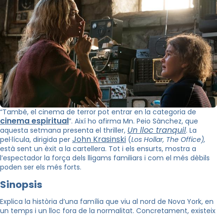
“També, el cinema de terror pot entrar en la categoria de
cinema espiritual
”. Així ho afirma Mn. Peio Sànchez, que
Un lloc tranquil
aquesta setmana presenta el thriller,
. La
John Krasinski
pel·lícula, dirigida per
(
Los Hollar, The Office
),
està sent un èxit a la cartellera. Tot i els ensurts, mostra a
l’espectador la força dels lligams familiars i com el més dèbils
poden ser els més forts.
Sinopsis
Explica la història d’una família que viu al nord de Nova York, en
un temps i un lloc fora de la normalitat. Concretament, existeix