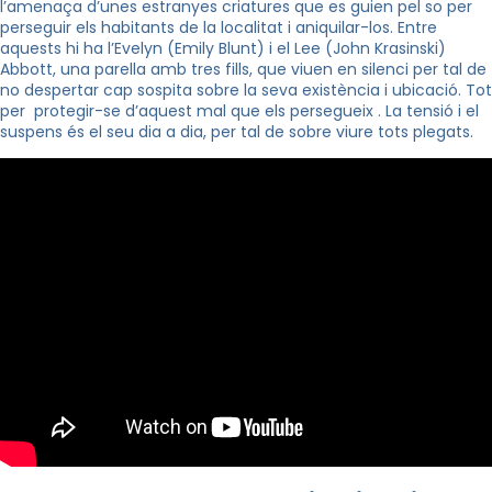
l’amenaça d’unes estranyes criatures que es guien pel so per
perseguir els habitants de la localitat i aniquilar-los. Entre
aquests hi ha l’Evelyn (Emily Blunt) i el Lee (John Krasinski)
Abbott, una parella amb tres fills, que viuen en silenci per tal de
no despertar cap sospita sobre la seva existència i ubicació. Tot
per protegir-se d’aquest mal que els persegueix . La tensió i el
suspens és el seu dia a dia, per tal de sobre viure tots plegats.