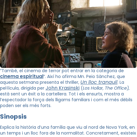
“També, el cinema de terror pot entrar en la categoria de
cinema espiritual
”. Així ho afirma Mn. Peio Sànchez, que
Un lloc tranquil
aquesta setmana presenta el thriller,
. La
John Krasinski
pel·lícula, dirigida per
(
Los Hollar, The Office
),
està sent un èxit a la cartellera. Tot i els ensurts, mostra a
l’espectador la força dels lligams familiars i com el més dèbils
poden ser els més forts.
Sinopsis
Explica la història d’una família que viu al nord de Nova York, en
un temps i un lloc fora de la normalitat. Concretament, existeix