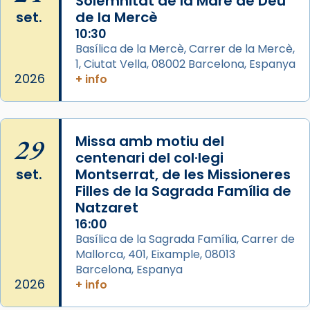
Solemnitat de la Mare de Déu
frare Joan Gaspar Roig, afirma en una obra
set.
de la Mercè
que les santes són filles de l’antiga Iluro.
10:30
Mataró en reivindicarà les relíquies fins que
Basílica de la Mercè, Carrer de la Mercè,
les aconseguirà el 1772. L’ofici que es canta
1, Ciutat Vella, 08002 Barcelona, Espanya
a la “Missa de les Santes” (“Missa de
2026
+ info
Glòria”) fou composta el 1848 per Mn.
Manuel Blanch, amb aire d’òpera
italianitzant; s’interpreta per privilegi
29
Missa amb motiu del
pontifici, amb orquestra i cor, i té una
centenari del col·legi
duració aproximada de tres hores. Després,
set.
Montserrat, de les Missioneres
processó (recuperada el 1972) al voltant
Filles de la Sagrada Família de
del temple amb les relíquies de les santes.
Natzaret
Des de 1985 hi participa també un grup de
16:00
diablesses amb música i ball propis. Festa
Basílica de la Sagrada Família, Carrer de
gran a Mataró.
Mallorca, 401, Eixample, 08013
Barcelona, Espanya
«Si vols saber què és calor, ves per les
2026
+ info
Santes a Mataró»🥵.