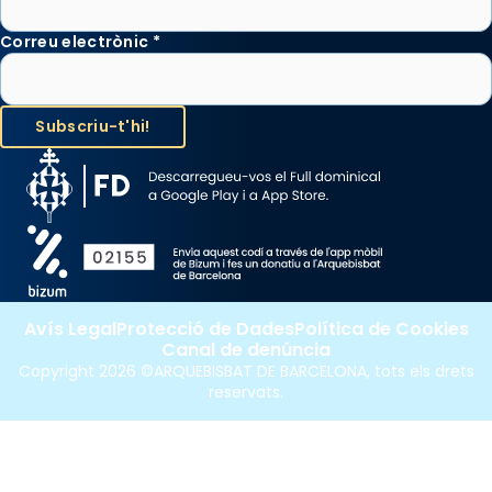
Correu electrònic
*
Avís Legal
Protecció de Dades
Política de Cookies
Canal de denúncia
Copyright 2026 ©ARQUEBISBAT DE BARCELONA, tots els drets
reservats.