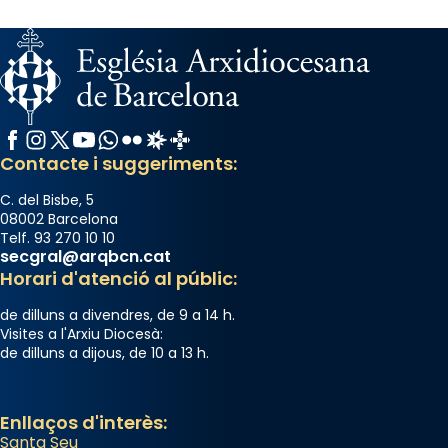
Facebook
Instagram
X / Twitter
YouTube
WhatsApp
Flickr
Radio Estel
Catalunya Cristiana
Contacte i suggeriments:
C. del Bisbe, 5
08002 Barcelona
Telf. 93 270 10 10
secgral@arqbcn.cat
Horari d'atenció al públic:
de dilluns a divendres, de 9 a 14 h.
Visites a l'Arxiu Diocesà:
de dilluns a dijous, de 10 a 13 h.
Enllaços d'interès:
Santa Seu