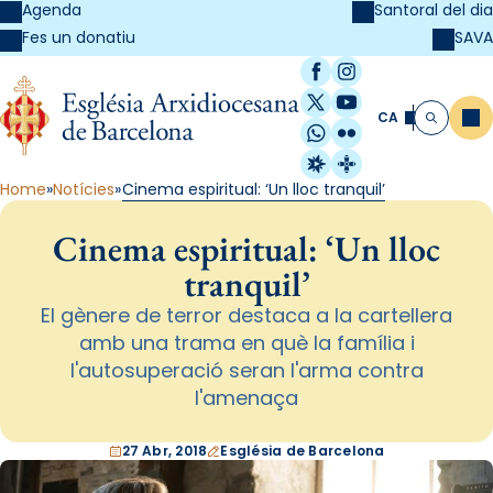
Agenda
Santoral del dia
SAVA
Fes un donatiu
Facebook
Instagram
X / Twitter
YouTube
CA
Me
Cerca
WhatsApp
Flickr
Radio Estel
Catalunya Cristi
Home
Notícies
Cinema espiritual: ‘Un lloc tranquil’
Cinema espiritual: ‘Un lloc
tranquil’
El gènere de terror destaca a la cartellera
amb una trama en què la família i
l'autosuperació seran l'arma contra
l'amenaça
27 Abr, 2018
Església de Barcelona