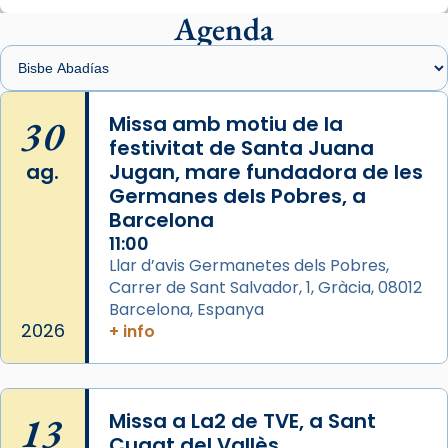
presidit aquest 27 de juliol la missa de Les
Agenda
Santes de Mataró.
🔗
tinyurl.com/cvu5jmbk
📸 J. Merino
30
Missa amb motiu de la
festivitat de Santa Juana
Photo
ag.
Jugan, mare fundadora de les
View on Facebook
·
Share
Germanes dels Pobres, a
Barcelona
Arquebisbat de Barcelona
is at Catedral
11:00
de Barcelona.
Llar d’avis Germanetes dels Pobres,
2 weeks ago
Carrer de Sant Salvador, 1, Gràcia, 08012
Aquest dilluns, 27 de juliol, ha tingut lloc la
Barcelona, Espanya
missa d’acció de gràcies en agraïment al
2026
+ info
comitè organitzador de la visita apostòlica
del Sant Pare Lleó XIV a Barcelona, i als
col·laboradors, a la Catedral de Barcelona.
13
Missa a La2 de TVE, a Sant
L’arquebisbe de Barcelona, el cardenal Joan
Cugat del Vallès