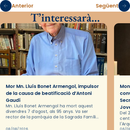
Anterior
Següent
T’interessarà…
Mor Mn. Lluís Bonet Armengol, impulsor
Mons
de la causa de beatificació d’Antoni
conv
Gaudí
Sec
Mn. Lluís Bonet Armengol ha mort aquest
Jov
divendres 7 d’agost, als 95 anys. Va ser
Del 2
rector de la parròquia de la Sagrada Família
cent
de Barcelona durant 25 anys, entre 1993 i
l'Ar
2018,…
08/08/2026
les 
06/0