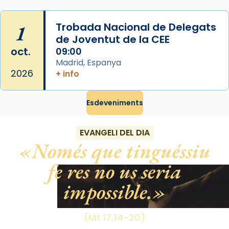
Photo
View on Facebook
·
Share
1
Trobada Nacional de Delegats
de Joventut de la CEE
oct.
09:00
Madrid, Espanya
2026
+ info
Esdeveniments
EVANGELI DEL DIA
Només que tinguéssiu
fe res no us seria
impossible.
(Mt 17,14-20)