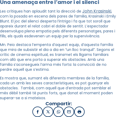
Una amenaça entre l’amor i el silenci
John Krasinski
Les crítiques han aplaudit tant la direcció de
,
com la posada en escena dels pares de familia, Krasinski i Emily
Blunt. El joc del silenci desperta l’intriga i fa que tot soroll que
apareix durant el relat cobri el doble de sentit. L’espectador
desenvolupa plena empatia pels diferents personatges, pares i
fills, els quals esdevenen un equip per la supervivència.
Mn. Peio destaca l’empenta d’aquest equip, d’aquesta família
que mira de subsistir el dia a dia en “un lloc tranquil”. Segons el
crític de cinema espiritual, es transmet els lligams familiars
com allò que ens porta a superar els obstacles. Amb una
familia s’aconsegueix l’arma més forta: la convicció de no
perdre aquell que s’estima.
Es mostra que, sumant els diferents membres de la família,
cada un amb les seves característiques, es pot guanyar els
obstacles. També, com aquell que d’entrada pot semblar el
més dèbil també té punts forts, que donat el moment poden
superar-se a si mateixos.
Compartir:
Facebook
X / Twitter
WhatsApp
Email
Imprimir