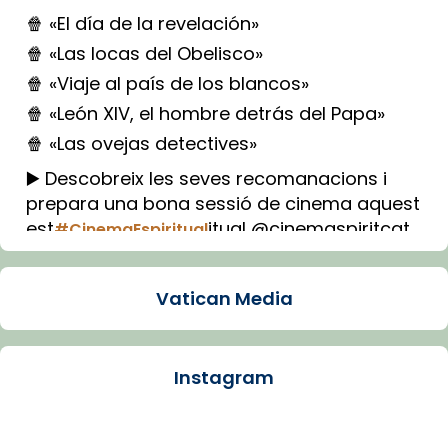
🍿 «El día de la revelación»
🍿 «Las locas del Obelisco»
🍿 «Viaje al país de los blancos»
🍿 «León XIV, el hombre detrás del Papa»
🍿 «Las ovejas detectives»
▶️ Descobreix les seves recomanacions i
prepara una bona sessió de cinema aquest
est
itual @cinemaspiritcat
#CinemaEspiritual
Imatge: Generada amb IA (OpenAI)
Video
Vatican Media
View on Facebook
·
Share
Instagram
Arquebisbat de Barcelona
1 week ago
La Carmina va patir depressió. Fa gairebé