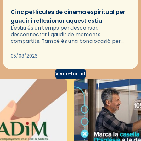
Cinc pel·lícules de cinema espiritual per
gaudir i reflexionar aquest estiu
L'estiu és un temps per descansar,
desconnectar i gaudir de moments
compartits. També és una bona ocasió per
deixar-se portar per una bona història i, a
través del cinema, reflexionar sobre les…
05/08/2026
Veure-ho tot