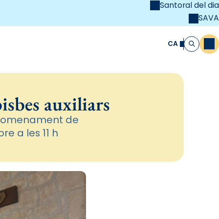
Santoral del dia
SAVA
el
unya Cristiana
CA
M
Cerca
isbes auxiliars
el nomenament de
re a les 11 h