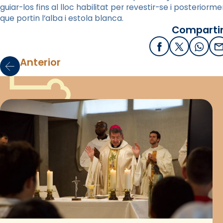
guiar-los fins al lloc habilitat per revestir-se i posteriorme
que portin l’alba i estola blanca.
Compartir
Facebook
X / Twitter
What
E
Anterior