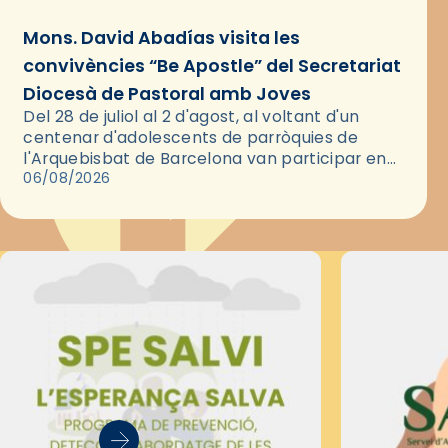
Mons. David Abadías visita les
convivències “Be Apostle” del Secretariat
Diocesà de Pastoral amb Joves
Del 28 de juliol al 2 d'agost, al voltant d'un
centenar d'adolescents de parròquies de
l'Arquebisbat de Barcelona van participar en
les convivències Be Apostle, organitzades pel
06/08/2026
Secretariat Diocesà de Pastoral amb…