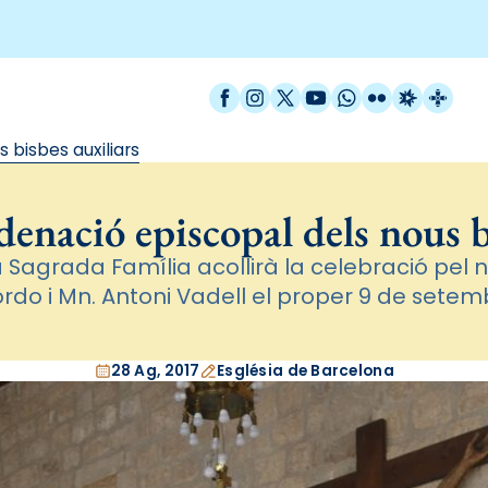
Facebook
Instagram
X / Twitter
YouTube
WhatsApp
Flickr
Radio Est
Catal
 bisbes auxiliars
rdenació episcopal dels nous b
la Sagrada Família acollirà la celebració p
rdo i Mn. Antoni Vadell el proper 9 de setemb
28 Ag, 2017
Església de Barcelona