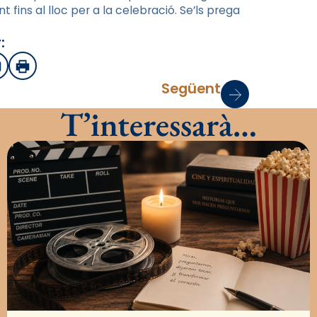
nt fins al lloc per a la celebració. Se’ls prega
:
sApp
mail
Imprimir
Següent
T’interessarà…