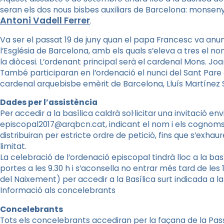
seran els dos nous bisbes auxiliars de Barcelona: monsen
Antoni
Vadell
Ferrer
.
Va ser el passat 19 de juny quan el papa Francesc va a
l’Església de Barcelona, amb els quals s’eleva a tres el
la diòcesi. L’ordenant principal serà el cardenal Mons. J
També participaran en l’ordenació el nunci del Sant Pare
cardenal arquebisbe emèrit de Barcelona, Lluís Martínez
Dades per l’assistència
Per accedir a la basílica caldrà sol·licitar una invitació e
episcopal2017@arqbcn.cat, indicant el nom i els cognoms 
distribuiran per estricte ordre de petició, fins que s’exhaur
limitat.
La celebració de l’ordenació episcopal tindrà lloc a la basíl
portes a les 9.30 h i s’aconsella no entrar més tard de les 
del Naixement) per accedir a la Basílica surt indicada a la 
Informació als concelebrants
Concelebrants
Tots els concelebrants accediran per la façana de la Pass