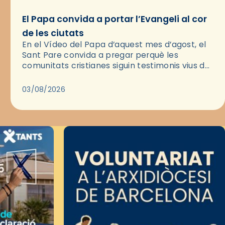
El Papa convida a portar l’Evangeli al cor
de les ciutats
En el Vídeo del Papa d’aquest mes d’agost, el
Sant Pare convida a pregar perquè les
comunitats cristianes siguin testimonis vius de
l’Evangeli enmig de les ciutats. A través d’una
pregària, el…
03/08/2026