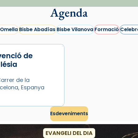
Agenda
 Omella
Bisbe Abadías
Bisbe Vilanova
Formació
Celebr
venció de
glésia
arrer de la
arcelona, Espanya
Esdeveniments
EVANGELI DEL DIA