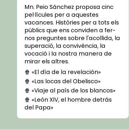
Mn. Peio Sánchez proposa cinc
pel·lícules per a aquestes
vacances. Històries per a tots els
públics que ens conviden a fer-
nos preguntes sobre l'acollida, la
superació, la convivència, la
vocació i la nostra manera de
mirar els altres.
🍿 «El día de la revelación»
🍿 «Las locas del Obelisco»
🍿 «Viaje al país de los blancos»
🍿 «León XIV, el hombre detrás
del Papa»
🍿 «Las ovejas detectives»
▶️ Descobreix les seves