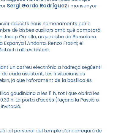
Sergi
Gordo
Rodríguez
yor
i monsenyor
nunciar aquests nous nomenaments per a
 nombre de bisbes auxiliars amb què comptarà
oan Josep Omella, arquebisbe de Barcelona.
 a Espanya i Andorra,
Renzo
Fratini
; el
Sistach
i altres bisbes.
nviant un correu electrònic a l’adreça següent:
de cada assistent. Les invitacions es
eixin, ja que l’aforament de la basílica és
ica gaudiniana a les 11 h, tot i que obrirà les
10.30 h. La porta d’accés (façana la Passió o
invitació.
ió i el personal del temple s’encarregarà de