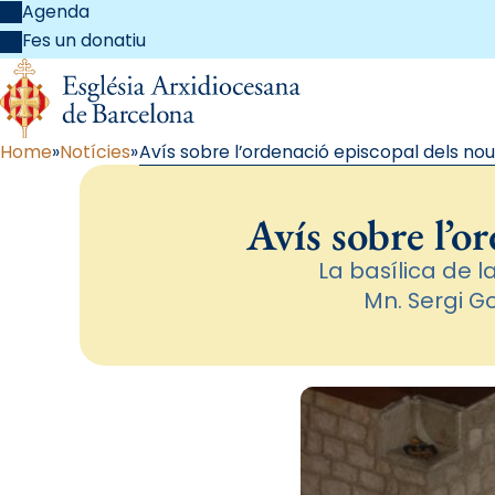
Agenda
Fes un donatiu
Home
Notícies
Avís sobre l’ordenació episcopal dels nous
Avís sobre l’o
La basílica de 
Mn. Sergi Go