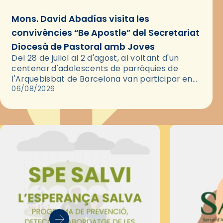
Mons. David Abadías visita les
convivències “Be Apostle” del Secretariat
Diocesà de Pastoral amb Joves
Del 28 de juliol al 2 d'agost, al voltant d'un
centenar d'adolescents de parròquies de
l'Arquebisbat de Barcelona van participar en
les convivències Be Apostle, organitzades pel
06/08/2026
Secretariat Diocesà de Pastoral amb…