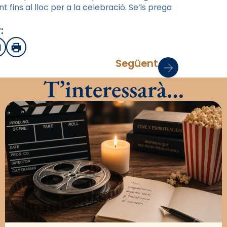
nt fins al lloc per a la celebració. Se’ls prega
:
sApp
mail
Imprimir
Següent
T’interessarà…