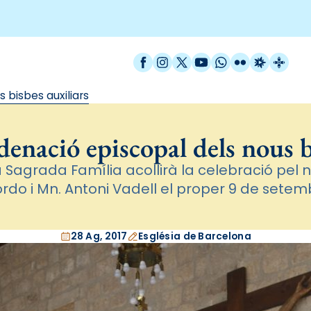
Facebook
Instagram
X / Twitter
YouTube
WhatsApp
Flickr
Radio Est
Catal
 bisbes auxiliars
rdenació episcopal dels nous b
la Sagrada Família acollirà la celebració p
rdo i Mn. Antoni Vadell el proper 9 de setemb
28 Ag, 2017
Església de Barcelona