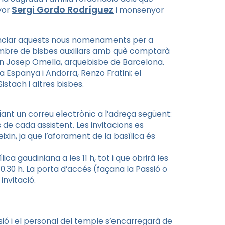
Sergi
Gordo
Rodríguez
yor
i monsenyor
nunciar aquests nous nomenaments per a
 nombre de bisbes auxiliars amb què comptarà
oan Josep Omella, arquebisbe de Barcelona.
 a Espanya i Andorra,
Renzo
Fratini
; el
Sistach
i altres bisbes.
nviant un correu electrònic a l’adreça següent:
de cada assistent. Les invitacions es
eixin, ja que l’aforament de la basílica és
ica gaudiniana a les 11 h, tot i que obrirà les
10.30 h. La porta d’accés (façana la Passió o
invitació.
ió i el personal del temple s’encarregarà de