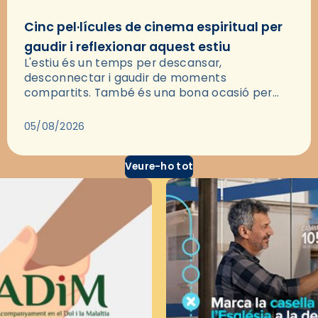
Cinc pel·lícules de cinema espiritual per
gaudir i reflexionar aquest estiu
L'estiu és un temps per descansar,
desconnectar i gaudir de moments
compartits. També és una bona ocasió per
deixar-se portar per una bona història i, a
través del cinema, reflexionar sobre les…
05/08/2026
Veure-ho tot