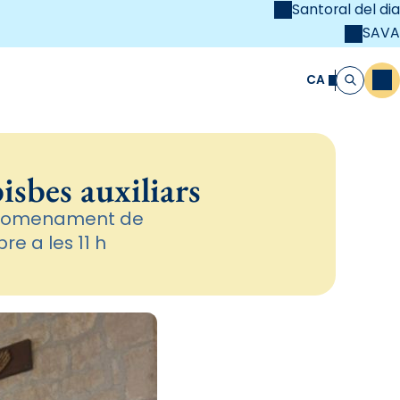
Santoral del dia
SAVA
el
unya Cristiana
CA
M
Cerca
isbes auxiliars
el nomenament de
re a les 11 h