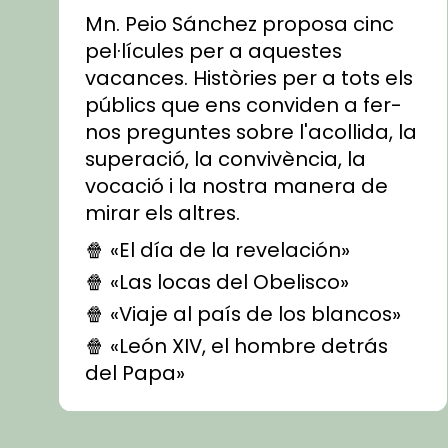
Mn. Peio Sánchez proposa cinc
pel·lícules per a aquestes
vacances. Històries per a tots els
públics que ens conviden a fer-
nos preguntes sobre l'acollida, la
superació, la convivència, la
vocació i la nostra manera de
mirar els altres.
🍿 «El día de la revelación»
🍿 «Las locas del Obelisco»
🍿 «Viaje al país de los blancos»
🍿 «León XIV, el hombre detrás
del Papa»
🍿 «Las ovejas detectives»
▶️ Descobreix les seves