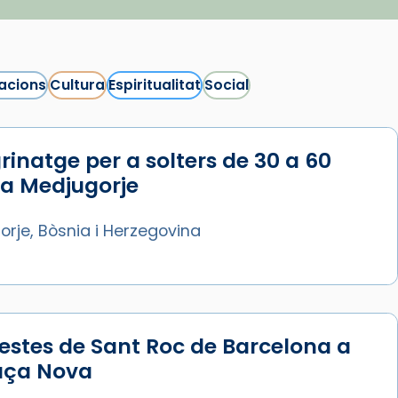
acions
Cultura
Espiritualitat
Social
rinatge per a solters de 30 a 60
 a Medjugorje
rje, Bòsnia i Herzegovina
estes de Sant Roc de Barcelona a
laça Nova