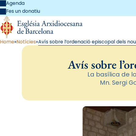
Agenda
Fes un donatiu
Home
Notícies
Avís sobre l’ordenació episcopal dels nous
Avís sobre l’o
La basílica de 
Mn. Sergi Go