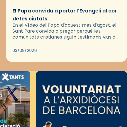
El Papa convida a portar l’Evangeli al cor
de les ciutats
En el Vídeo del Papa d’aquest mes d’agost, el
Sant Pare convida a pregar perquè les
comunitats cristianes siguin testimonis vius de
l’Evangeli enmig de les ciutats. A través d’una
pregària, el…
03/08/2026