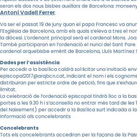
seran els dos nous bisbes auxiliars de Barcelona: monsen
Antoni
Vadell
Ferrer
.
Va ser el passat 19 de juny quan el papa Francesc va a
l’Església de Barcelona, amb els quals s’eleva a tres el
la diòcesi. L’ordenant principal serà el cardenal Mons. J
També participaran en l’ordenació el nunci del Sant Pare
cardenal arquebisbe emèrit de Barcelona, Lluís Martínez
Dades per l’assistència
Per accedir a la basílica caldrà sol·licitar una invitació e
episcopal2017@arqbcn.cat, indicant el nom i els cognoms 
distribuiran per estricte ordre de petició, fins que s’exhaur
limitat.
La celebració de l’ordenació episcopal tindrà lloc a la basíl
portes a les 9.30 h i s’aconsella no entrar més tard de les 
del Naixement) per accedir a la Basílica surt indicada a la 
Informació als concelebrants
Concelebrants
Tots els concelebrants accediran per la façana de la Pass