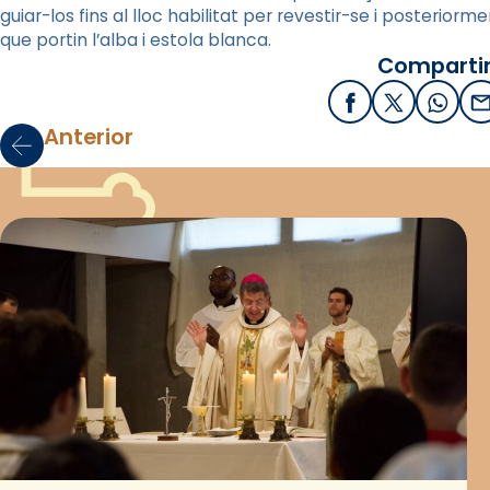
guiar-los fins al lloc habilitat per revestir-se i posteriorme
que portin l’alba i estola blanca.
Compartir
Facebook
X / Twitter
What
E
Anterior