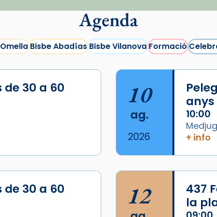
Agenda
 Omella
Bisbe Abadías
Bisbe Vilanova
Formació
Celebr
s de 30 a 60
10
Peleg
anys
ag.
10:00
Medjugo
2026
+ info
s de 30 a 60
12
437 F
la p
ag.
09:00