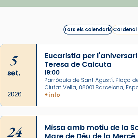
recomanacions i prepara una
bona sessió de cinema aquest
est
itual
#CinemaEspiritual
Tots els calendaris
Cardenal
@cinemaspiritcat
Imatge: Generada amb IA
(OpenAI)
5
Eucaristia per l'aniversar
Video
Teresa de Calcuta
set.
19:00
View on Facebook
·
Share
Parròquia de Sant Agustí, Plaça de
Ciutat Vella, 08001 Barcelona, Es
Arquebisbat de Barcelona
2026
+ info
1 week ago
La Carmina va patir depressió.
Fa gairebé dos mesos, a l'Estadi
Lluís Companys, la jove va fer
24
Missa amb motiu de la So
arribar el seu testimoni al papa
Mare de Déu de la Mercè