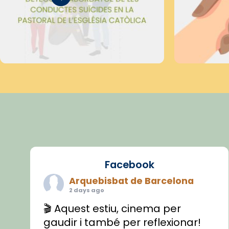
Facebook
Arquebisbat de Barcelona
2 days ago
🎬 Aquest estiu, cinema per
gaudir i també per reflexionar!