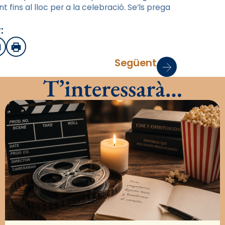
nt fins al lloc per a la celebració. Se’ls prega
:
sApp
mail
Imprimir
Següent
T’interessarà…