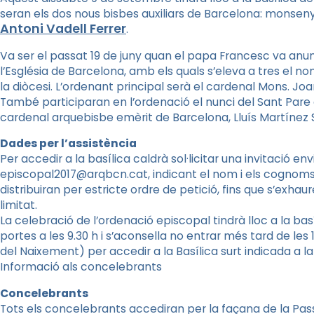
seran els dos nous bisbes auxiliars de Barcelona: monsen
Antoni
Vadell
Ferrer
.
Va ser el passat 19 de juny quan el papa Francesc va a
l’Església de Barcelona, amb els quals s’eleva a tres el
la diòcesi. L’ordenant principal serà el cardenal Mons. J
També participaran en l’ordenació el nunci del Sant Pare
cardenal arquebisbe emèrit de Barcelona, Lluís Martínez
Dades per l’assistència
Per accedir a la basílica caldrà sol·licitar una invitació e
episcopal2017@arqbcn.cat, indicant el nom i els cognoms 
distribuiran per estricte ordre de petició, fins que s’exhaur
limitat.
La celebració de l’ordenació episcopal tindrà lloc a la basíl
portes a les 9.30 h i s’aconsella no entrar més tard de les 
del Naixement) per accedir a la Basílica surt indicada a la 
Informació als concelebrants
Concelebrants
Tots els concelebrants accediran per la façana de la Pass