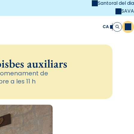
Santoral del dia
SAVA
el
unya Cristiana
CA
M
Cerca
isbes auxiliars
el nomenament de
re a les 11 h