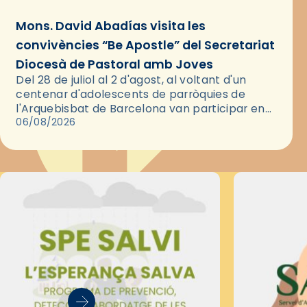
Mons. David Abadías visita les
convivències “Be Apostle” del Secretariat
Diocesà de Pastoral amb Joves
Del 28 de juliol al 2 d'agost, al voltant d'un
centenar d'adolescents de parròquies de
l'Arquebisbat de Barcelona van participar en
les convivències Be Apostle, organitzades pel
06/08/2026
Secretariat Diocesà de Pastoral amb…