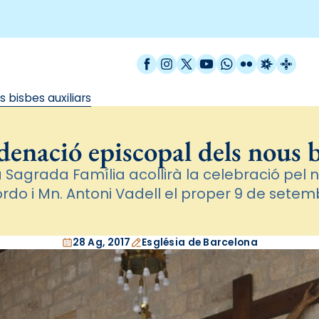
Facebook
Instagram
X / Twitter
YouTube
WhatsApp
Flickr
Radio Est
Catal
 bisbes auxiliars
rdenació episcopal dels nous b
la Sagrada Família acollirà la celebració p
rdo i Mn. Antoni Vadell el proper 9 de setemb
28 Ag, 2017
Església de Barcelona