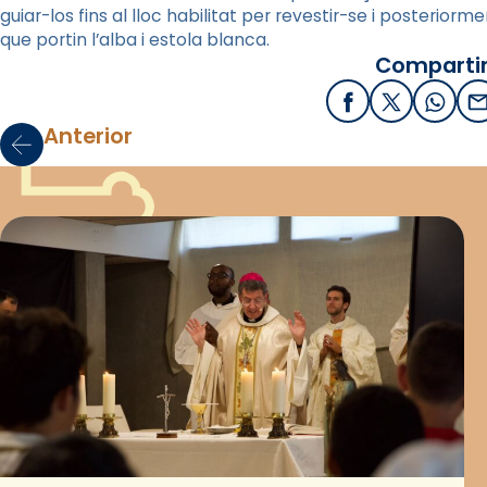
guiar-los fins al lloc habilitat per revestir-se i posteriorme
que portin l’alba i estola blanca.
Compartir
Facebook
X / Twitter
What
E
Anterior