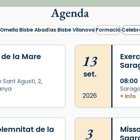
Agenda
 Omella
Bisbe Abadías
Bisbe Vilanova
Formació
Celebr
i de la Mare
13
Exerc
Sara
set.
08:00
 Sant Agustí, 2,
panya
Sarago
2026
+ info
lemnitat de la
3
Missa
Sagr