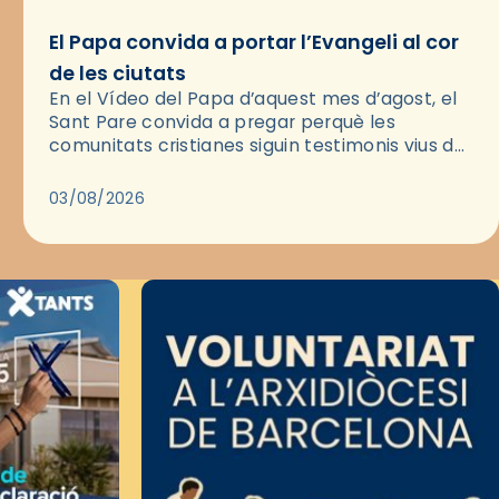
El Papa convida a portar l’Evangeli al cor
de les ciutats
En el Vídeo del Papa d’aquest mes d’agost, el
Sant Pare convida a pregar perquè les
comunitats cristianes siguin testimonis vius de
l’Evangeli enmig de les ciutats. A través d’una
pregària, el…
03/08/2026