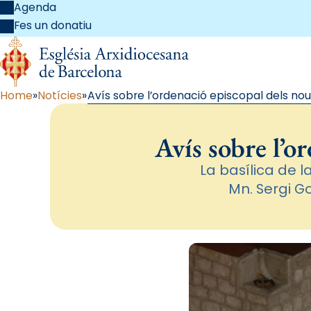
Agenda
Fes un donatiu
Home
Notícies
Avís sobre l’ordenació episcopal dels nous
Avís sobre l’o
La basílica de 
Mn. Sergi Go