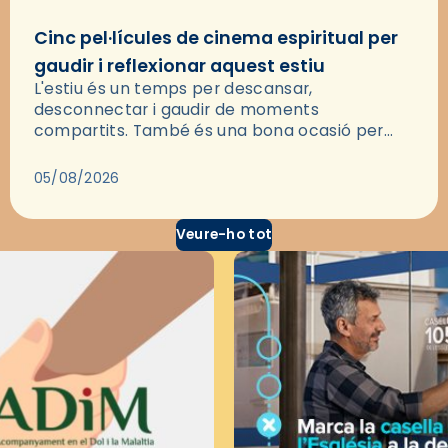
Cinc pel·lícules de cinema espiritual per
gaudir i reflexionar aquest estiu
L'estiu és un temps per descansar,
desconnectar i gaudir de moments
compartits. També és una bona ocasió per
deixar-se portar per una bona història i, a
través del cinema, reflexionar sobre les…
05/08/2026
Veure-ho tot