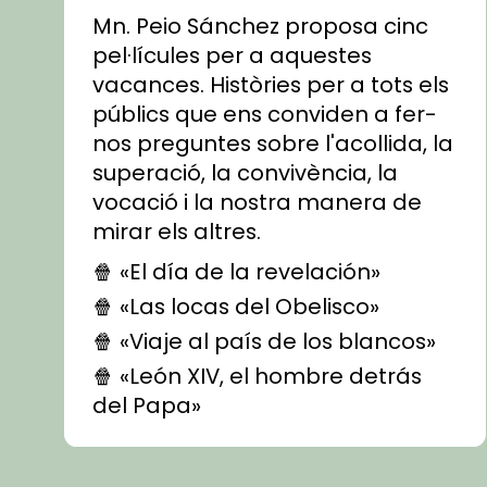
Mn. Peio Sánchez proposa cinc
pel·lícules per a aquestes
vacances. Històries per a tots els
públics que ens conviden a fer-
nos preguntes sobre l'acollida, la
superació, la convivència, la
vocació i la nostra manera de
mirar els altres.
🍿 «El día de la revelación»
🍿 «Las locas del Obelisco»
🍿 «Viaje al país de los blancos»
🍿 «León XIV, el hombre detrás
del Papa»
🍿 «Las ovejas detectives»
▶️ Descobreix les seves