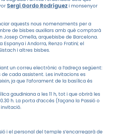
Sergi
Gordo
Rodríguez
yor
i monsenyor
nunciar aquests nous nomenaments per a
 nombre de bisbes auxiliars amb què comptarà
oan Josep Omella, arquebisbe de Barcelona.
 a Espanya i Andorra,
Renzo
Fratini
; el
Sistach
i altres bisbes.
nviant un correu electrònic a l’adreça següent:
de cada assistent. Les invitacions es
eixin, ja que l’aforament de la basílica és
ica gaudiniana a les 11 h, tot i que obrirà les
10.30 h. La porta d’accés (façana la Passió o
invitació.
ió i el personal del temple s’encarregarà de