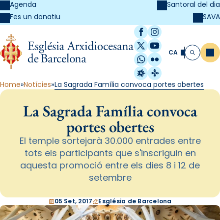
Agenda
Santoral del dia
SAVA
Fes un donatiu
Facebook
Instagram
X / Twitter
YouTube
CA
Me
Cerca
WhatsApp
Flickr
Radio Estel
Catalunya Cristi
Home
Notícies
La Sagrada Família convoca portes obertes
La Sagrada Família convoca
portes obertes
El temple sortejarà 30.000 entrades entre
tots els participants que s'inscriguin en
aquesta promoció entre els dies 8 i 12 de
setembre
05 Set, 2017
Església de Barcelona