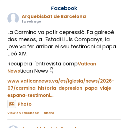
Facebook
Arquebisbat de Barcelona
1 week ago
La Carmina va patir depressió. Fa gairebé
dos mesos, a l'Estadi Lluís Companys, la
jove va fer arribar el seu testimoni al papa
Lleó XIV.
Recupera l'entrevista comp
Vatican
tican News 👇
News
www.vaticannews.va/es/iglesia/news/2026-
07/carmina-historia-depresion-papa-viaje-
espana-testimoni...
Photo
View on Facebook
·
Share