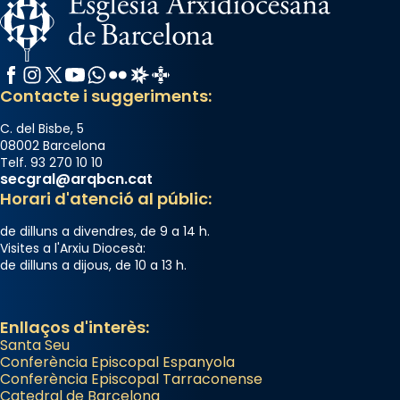
Facebook
Instagram
X / Twitter
YouTube
WhatsApp
Flickr
Radio Estel
Catalunya Cristiana
Contacte i suggeriments:
C. del Bisbe, 5
08002 Barcelona
Telf. 93 270 10 10
secgral@arqbcn.cat
Horari d'atenció al públic:
de dilluns a divendres, de 9 a 14 h.
Visites a l'Arxiu Diocesà:
de dilluns a dijous, de 10 a 13 h.
Enllaços d'interès:
Santa Seu
Conferència Episcopal Espanyola
Conferència Episcopal Tarraconense
Catedral de Barcelona