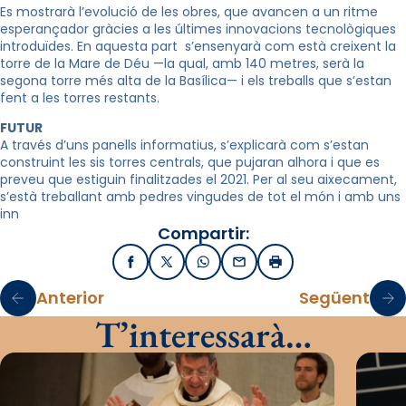
Es mostrarà l’evolució de les obres, que avancen a un ritme
esperançador gràcies a les últimes innovacions tecnològiques
introduïdes. En aquesta part s’ensenyarà com està creixent la
torre de la Mare de Déu —la qual, amb 140 metres, serà la
segona torre més alta de la Basílica— i els treballs que s’estan
fent a les torres restants.
FUTUR
A través d’uns panells informatius, s’explicarà com s’estan
construint les sis torres centrals, que pujaran alhora i que es
preveu que estiguin finalitzades el 2021. Per al seu aixecament,
s’està treballant amb pedres vingudes de tot el món i amb uns
inn
Compartir:
Facebook
X / Twitter
WhatsApp
Email
Imprimir
Anterior
Següent
T’interessarà…