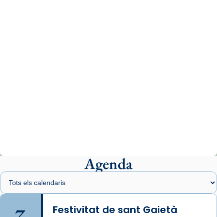
missa d’acció de gràcies en agraïment al
comitè organitzador de la visita apostòlica
del Sant Pare Lleó XIV a Barcelona, i als
col·laboradors, a la Catedral de Barcelona.
L’arquebisbe de Barcelona, el cardenal Joan
Josep Omella, ha presidit la missa i l’ha
concelebrat el bisbe auxiliar de Barcelona,
Mons. David Abadías.
📸 Dr. G. Simón
Photo
View on Facebook
·
Share
Agenda
Arquebisbat de Barcelona
2 weeks ago
Memòria de les santes Juliana i
Semproniana, verges i màrtirs.
7
Festivitat de sant Gaietà