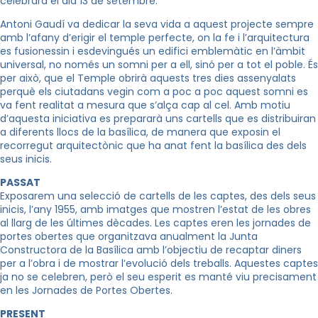
celebrarà el dia 13 de setembre.
Antoni Gaudí va dedicar la seva vida a aquest projecte sempre
amb l’afany d’erigir el temple perfecte, on la fe i l’arquitectura
es fusionessin i esdevingués un edifici emblemàtic en l’àmbit
universal, no només un somni per a ell, sinó per a tot el poble. És
per això, que el Temple obrirà aquests tres dies assenyalats
perquè els ciutadans vegin com a poc a poc aquest somni es
va fent realitat a mesura que s’alça cap al cel. Amb motiu
d’aquesta iniciativa es prepararà uns cartells que es distribuiran
a diferents llocs de la basílica, de manera que exposin el
recorregut arquitectònic que ha anat fent la basílica des dels
seus inicis.
PASSAT
Exposarem una selecció de cartells de les captes, des dels seus
inicis, l’any 1955, amb imatges que mostren l’estat de les obres
al llarg de les últimes dècades. Les captes eren les jornades de
portes obertes que organitzava anualment la Junta
Constructora de la Basílica amb l’objectiu de recaptar diners
per a l’obra i de mostrar l’evolució dels treballs. Aquestes captes
ja no se celebren, però el seu esperit es manté viu precisament
en les Jornades de Portes Obertes.
PRESENT