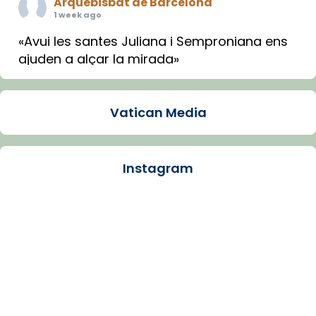
Arquebisbat de Barcelona
1 week ago
«Avui les santes Juliana i Semproniana ens
ajuden a alçar la mirada»
Mons. Sergi Gordo, bisbe de Tortosa, ha
presidit aquest 27 de juliol la missa de Les
Vatican Media
Santes de Mataró.
🔗
tinyurl.com/cvu5jmbk
📸 J. Merino
Instagram
Photo
View on Facebook
·
Share
Arquebisbat de Barcelona
is at Catedral
de Barcelona.
1 week ago
Aquest dilluns, 27 de juliol, ha tingut lloc la