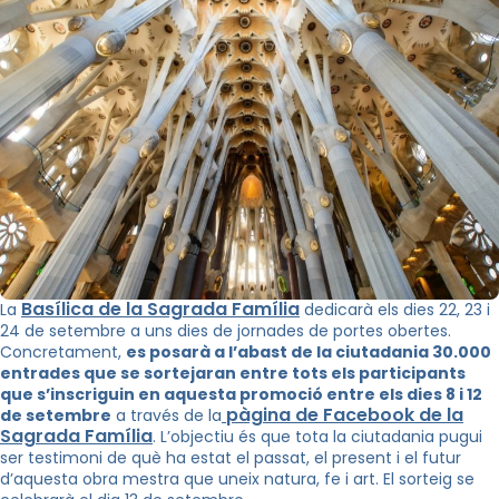
Basílica de la Sagrada Família
La
dedicarà els dies 22, 23 i
24 de setembre a uns dies de jornades de portes obertes.
Concretament,
es posarà a l’abast de la ciutadania 30.000
entrades que se sortejaran entre tots els participants
que s’inscriguin en aquesta promoció entre els dies 8 i 12
pàgina de Facebook de la
de setembre
a través de la
Sagrada Família
. L’objectiu és que tota la ciutadania pugui
ser testimoni de què ha estat el passat, el present i el futur
d’aquesta obra mestra que uneix natura, fe i art. El sorteig se