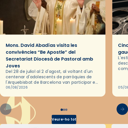
Mons. David Abadías visita les
Cinc
convivències “Be Apostle” del
gaud
L'es
Secretariat Diocesà de Pastoral amb
desc
Joves
comp
Del 28 de juliol al 2 d'agost, al voltant d'un
deix
centenar d'adolescents de parròquies de
trav
l'Arquebisbat de Barcelona van participar en
les convivències Be Apostle, organitzades
06/08/2026
05/0
pel Secretariat Diocesà de Pastoral amb…
Veure-ho tot