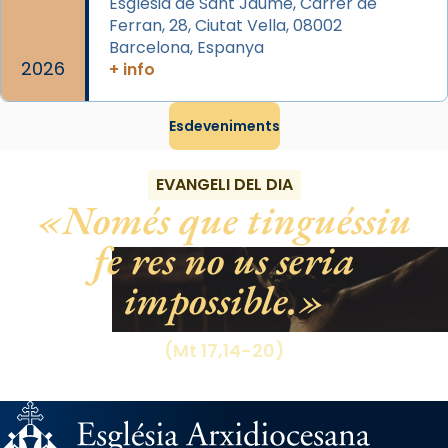
gran a Mataró.
Església de Sant Jaume, Carrer de
Ferran, 28, Ciutat Vella, 08002
«Si vols saber què és calor, ves per les
Barcelona, Espanya
Santes a Mataró»🥵.
2026
+ info
Photo
Esdeveniments
View on Facebook
·
Share
EVANGELI DEL DIA
Només que tinguéssiu
fe res no us seria
impossible.
(Mt 17,14-20)