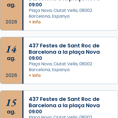
ag.
09:00
del Sant Pare Lleó XIV a Barcelona, i als
Plaça Nova, Ciutat Vella, 08002
col·laboradors, a la Catedral de Barcelona.
Barcelona, Espanya
L’arquebisbe de Barcelona, el cardenal Joan
2026
+ info
Josep Omella, ha presidit la missa i l’ha
concelebrat el bisbe auxiliar de Barcelona,
Mons. David Abadías.
14
437 Festes de Sant Roc de
📸 Dr. G. Simón
Barcelona a la plaça Nova
ag.
09:00
Photo
Plaça Nova, Ciutat Vella, 08002
View on Facebook
·
Share
Barcelona, Espanya
2026
+ info
Arquebisbat de Barcelona
2 weeks ago
Memòria de les santes Juliana i
15
437 Festes de Sant Roc de
Semproniana, verges i màrtirs.
Barcelona a la plaça Nova
ag.
09:00
Acompanyant la història de sant Cugat, a
Plaça Nova, Ciutat Vella, 08002