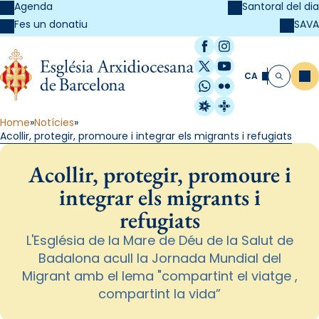
Agenda
Santoral del dia
SAVA
Fes un donatiu
Facebook
Instagram
X / Twitter
YouTube
CA
Me
Cerca
WhatsApp
Flickr
Radio Estel
Catalunya Cristi
Home
Notícies
Acollir, protegir, promoure i integrar els migrants i refugiats
Acollir, protegir, promoure i
integrar els migrants i
refugiats
L'Església de la Mare de Déu de la Salut de
Badalona acull la Jornada Mundial del
Migrant amb el lema "compartint el viatge ,
compartint la vida”