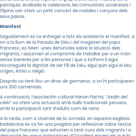
parròquia. Acabada la celebració, les comunitats ucraïneses i
filipina van oferir un petit concert de nadales i cançons dels
seus països.
Manifest
Seguidament es va entregar a tots els assistents el manifest, a
on a la llum de la Paraula de Déu i del magisteri del papa
Francesc, es feien unes denuncies sobre la situació dels
migrants, i assumien el compromís de treballar per a un món
sense barreres per a les persones i que a tothom li sigui
reconeguda la dignitat de ser Fill de Déu, sigui quin sigui el seu
orígen, ètnia o religió.
Després va tenir lloc un dinar de germanor, a on hi participaren
uns 200 comensals.
A continuació, l’
asociación cultural Hanan Pacha, “Jardín del
cielo
” va oferir una actuació amb balls tradicionals peruans,
amb la participació tant d’adults com de nens.
A la tarda, com a cloenda de la Jornada, en aquesta església
badalonina es va fer una pregària per reflexionar sobre textos
del papa Francesc que exhorten a tenir cura dels migrants i a
denunciar les greus mancances d’Occident envers els que hi