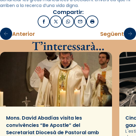
arriben a la recerca d’una vida digna.
Compartir:
Facebook
X / Twitter
WhatsApp
Email
Imprimir
Anterior
Següent
T’interessarà…
Mons. David Abadías visita les
Cinc
convivències “Be Apostle” del
gaud
L'es
Secretariat Diocesà de Pastoral amb