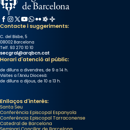
Facebook
Instagram
X / Twitter
YouTube
WhatsApp
Flickr
Radio Estel
Catalunya Cristiana
Contacte i suggeriments:
C. del Bisbe, 5
08002 Barcelona
Telf. 93 270 10 10
secgral@arqbcn.cat
Horari d'atenció al públic:
de dilluns a divendres, de 9 a 14 h.
Visites a l'Arxiu Diocesà:
de dilluns a dijous, de 10 a 13 h.
Enllaços d'interès:
Santa Seu
Conferència Episcopal Espanyola
Conferència Episcopal Tarraconense
Catedral de Barcelona
Seminari Conciliar de Barcelona