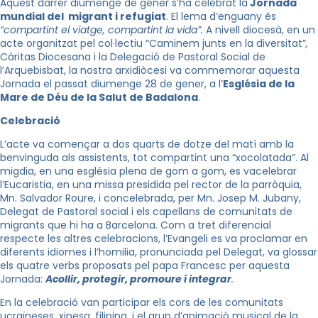
Aquest darrer diumenge de gener s’ha celebrat la
Jornada
mundial del migrant i refugiat
. El lema d’enguany és
“compartint el viatge, compartint la vida”.
A nivell diocesà, en un
acte organitzat pel col·lectiu “Caminem junts en la diversitat”
,
Càritas Diocesana i la Delegació de Pastoral Social de
l’Arquebisbat, la nostra arxidiòcesi va commemorar aquesta
Jornada el passat diumenge 28 de gener, a l’
Església de la
Mare de Déu de la Salut de Badalona
.
Celebració
L’acte va començar a dos quarts de dotze del matí amb la
benvinguda als assistents, tot compartint una “xocolatada”. Al
migdia, en una església plena de gom a gom, es vacelebrar
l’Eucaristia, en una missa presidida pel rector de la parròquia,
Mn. Salvador Roure, i concelebrada, per Mn. Josep M. Jubany,
Delegat de Pastoral social i els capellans de comunitats de
migrants que hi ha a Barcelona. Com a tret diferencial
respecte les altres celebracions, l’Evangeli es va proclamar en
diferents idiomes i l’homilia, pronunciada pel Delegat, va glossar
els quatre verbs proposats pel papa Francesc per aquesta
Jornada:
Acollir, protegir, promoure i integrar
.
En la celebració van participar els cors de les comunitats
ucraïneses, xinesa, filipina, i el grup d’animació musical de la