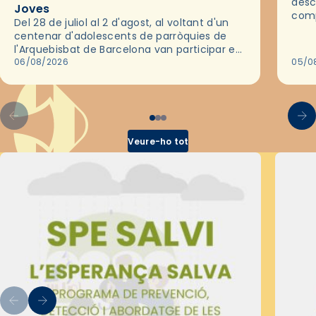
desc
Joves
comp
Del 28 de juliol al 2 d'agost, al voltant d'un
deix
centenar d'adolescents de parròquies de
trav
l'Arquebisbat de Barcelona van participar en
les convivències Be Apostle, organitzades
06/08/2026
05/0
pel Secretariat Diocesà de Pastoral amb…
Veure-ho tot