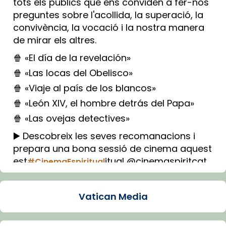
tots els públics que ens conviden a fer-nos
preguntes sobre l'acollida, la superació, la
convivència, la vocació i la nostra manera
de mirar els altres.
🍿 «El día de la revelación»
🍿 «Las locas del Obelisco»
🍿 «Viaje al país de los blancos»
🍿 «León XIV, el hombre detrás del Papa»
🍿 «Las ovejas detectives»
▶️ Descobreix les seves recomanacions i
prepara una bona sessió de cinema aquest
est
itual @cinemaspiritcat
#CinemaEspiritual
Imatge: Generada amb IA (OpenAI)
Video
Vatican Media
View on Facebook
·
Share