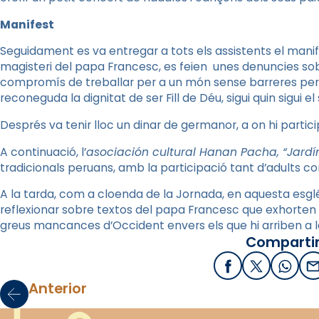
Manifest
Seguidament es va entregar a tots els assistents el manifes
magisteri del papa Francesc, es feien unes denuncies sobr
compromís de treballar per a un món sense barreres per a
reconeguda la dignitat de ser Fill de Déu, sigui quin sigui el 
Després va tenir lloc un dinar de germanor, a on hi parti
A continuació, l’
asociación cultural Hanan Pacha, “Jardín
tradicionals peruans, amb la participació tant d’adults c
A la tarda, com a cloenda de la Jornada, en aquesta esgl
reflexionar sobre textos del papa Francesc que exhorten a
greus mancances d’Occident envers els que hi arriben a l
Compartir
Facebook
X / Twitter
What
E
Anterior