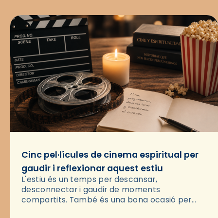
Cinc pel·lícules de cinema espiritual per
gaudir i reflexionar aquest estiu
L'estiu és un temps per descansar,
desconnectar i gaudir de moments
compartits. També és una bona ocasió per
deixar-se portar per una bona història i, a