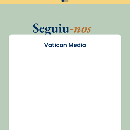
Seguiu
-nos
Vatican Media