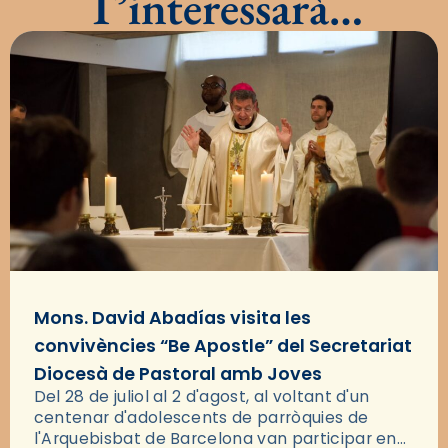
T’interessarà…
Mons. David Abadías visita les
convivències “Be Apostle” del Secretariat
Diocesà de Pastoral amb Joves
Del 28 de juliol al 2 d'agost, al voltant d'un
centenar d'adolescents de parròquies de
l'Arquebisbat de Barcelona van participar en