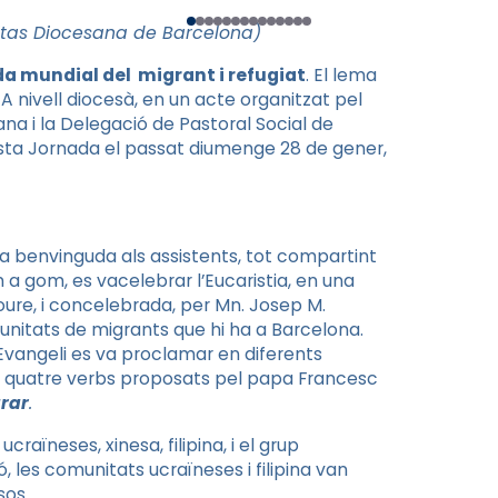
ritas Diocesana de Barcelona)
a mundial del migrant i refugiat
. El lema
A nivell diocesà, en un acte organitzat pel
na i la Delegació de Pastoral Social de
sta Jornada el passat diumenge 28 de gener,
a benvinguda als assistents, tot compartint
 a gom, es vacelebrar l’Eucaristia, en una
oure, i concelebrada, per Mn. Josep M.
unitats de migrants que hi ha a Barcelona.
’Evangeli es va proclamar en diferents
els quatre verbs proposats pel papa Francesc
grar
.
raïneses, xinesa, filipina, i el grup
 les comunitats ucraïneses i filipina van
sos.