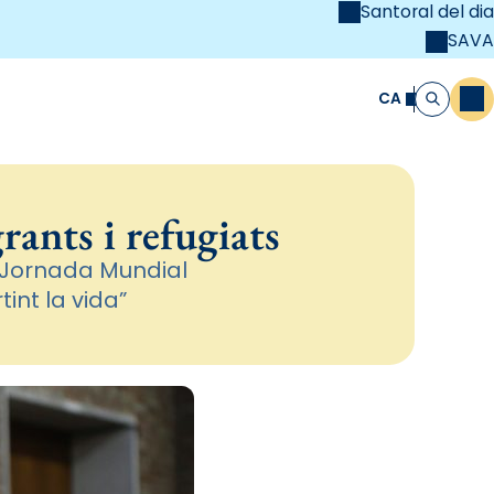
Santoral del dia
SAVA
el
unya Cristiana
CA
M
Cerca
rants i refugiats
a Jornada Mundial
int la vida”