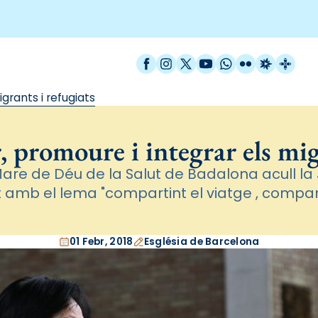
Facebook
Instagram
X / Twitter
YouTube
WhatsApp
Flickr
Radio Est
Catal
igrants i refugiats
r, promoure i integrar els mig
 Mare de Déu de la Salut de Badalona acull l
 amb el lema "compartint el viatge , compart
01 Febr, 2018
Església de Barcelona