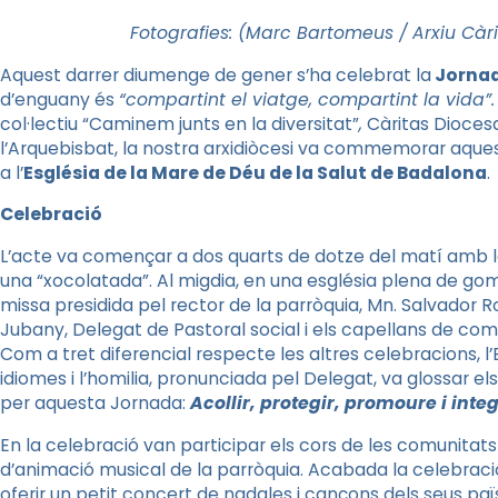
Fotografies: (Marc Bartomeus / Arxiu Cà
Aquest darrer diumenge de gener s’ha celebrat la
Jornad
d’enguany és
“compartint el viatge, compartint la vida”.
col·lectiu “Caminem junts en la diversitat”
,
Càritas Diocesa
l’Arquebisbat, la nostra arxidiòcesi va commemorar aque
a l’
Església de la Mare de Déu de la Salut de Badalona
.
Celebració
L’acte va començar a dos quarts de dotze del matí amb l
una “xocolatada”. Al migdia, en una església plena de gom
missa presidida pel rector de la parròquia, Mn. Salvador R
Jubany, Delegat de Pastoral social i els capellans de com
Com a tret diferencial respecte les altres celebracions, l
idiomes i l’homilia, pronunciada pel Delegat, va glossar 
per aquesta Jornada:
Acollir, protegir, promoure i inte
En la celebració van participar els cors de les comunitats uc
d’animació musical de la parròquia. Acabada la celebració,
oferir un petit concert de nadales i cançons dels seus paï