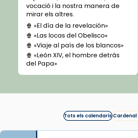
vocació i la nostra manera de
mirar els altres.
🍿 «El día de la revelación»
🍿 «Las locas del Obelisco»
🍿 «Viaje al país de los blancos»
🍿 «León XIV, el hombre detrás
del Papa»
🍿 «Las ovejas detectives»
▶️ Descobreix les seves
recomanacions i prepara una
bona sessió de cinema aquest
est
itual
#CinemaEspiritual
Tots els calendaris
Cardenal
@cinemaspiritcat
Imatge: Generada amb IA
(OpenAI)