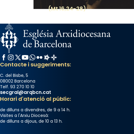
(Mt 16,24-28)
Facebook
Instagram
X / Twitter
YouTube
WhatsApp
Flickr
Radio Estel
Catalunya Cristiana
Contacte i suggeriments:
C. del Bisbe, 5
08002 Barcelona
Telf. 93 270 10 10
secgral@arqbcn.cat
Horari d'atenció al públic:
de dilluns a divendres, de 9 a 14 h.
Visites a l'Arxiu Diocesà:
de dilluns a dijous, de 10 a 13 h.