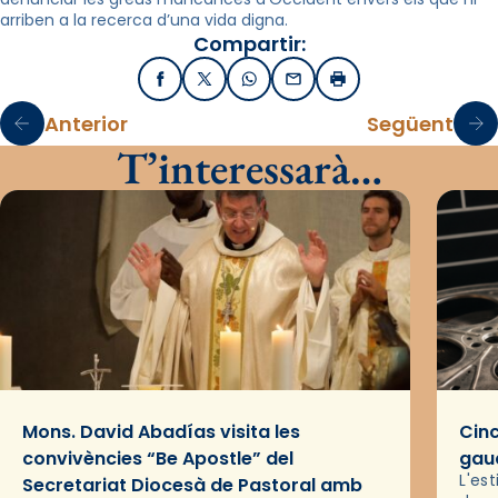
arriben a la recerca d’una vida digna.
Compartir:
Facebook
X / Twitter
WhatsApp
Email
Imprimir
Anterior
Següent
T’interessarà…
Mons. David Abadías visita les
Cinc
convivències “Be Apostle” del
gaud
L'es
Secretariat Diocesà de Pastoral amb