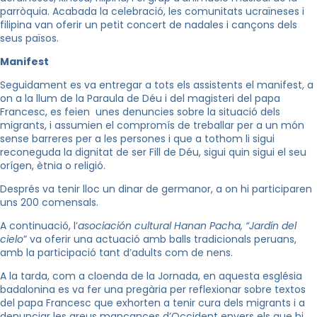
parròquia. Acabada la celebració, les comunitats ucraïneses i
filipina van oferir un petit concert de nadales i cançons dels
seus països.
Manifest
Seguidament es va entregar a tots els assistents el manifest, a
on a la llum de la Paraula de Déu i del magisteri del papa
Francesc, es feien unes denuncies sobre la situació dels
migrants, i assumien el compromís de treballar per a un món
sense barreres per a les persones i que a tothom li sigui
reconeguda la dignitat de ser Fill de Déu, sigui quin sigui el seu
orígen, ètnia o religió.
Després va tenir lloc un dinar de germanor, a on hi participaren
uns 200 comensals.
A continuació, l’
asociación cultural Hanan Pacha, “Jardín del
cielo
” va oferir una actuació amb balls tradicionals peruans,
amb la participació tant d’adults com de nens.
A la tarda, com a cloenda de la Jornada, en aquesta església
badalonina es va fer una pregària per reflexionar sobre textos
del papa Francesc que exhorten a tenir cura dels migrants i a
denunciar les greus mancances d’Occident envers els que hi