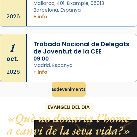
Mallorca, 401, Eixample, 08013
raïms de setembre te'n llepes els dits»,
Barcelona, Espanya
segons una dita popular.
2026
+ info
Photo
View on Facebook
·
Share
1
Trobada Nacional de Delegats
de Joventut de la CEE
oct.
09:00
Madrid, Espanya
2026
+ info
Esdeveniments
EVANGELI DEL DIA
Què no donaria l’home
a canvi de la seva vida?