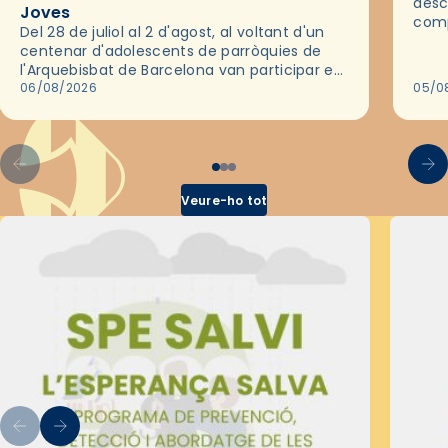
desc
Joves
comp
Del 28 de juliol al 2 d'agost, al voltant d'un
deix
centenar d'adolescents de parròquies de
trav
l'Arquebisbat de Barcelona van participar en
les convivències Be Apostle, organitzades
06/08/2026
05/0
pel Secretariat Diocesà de Pastoral amb…
Veure-ho tot