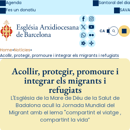
Agenda
Santoral del dia
SAVA
Fes un donatiu
Facebook
Instagram
X / Twitter
YouTube
CA
Me
Cerca
WhatsApp
Flickr
Radio Estel
Catalunya Cristi
Home
Notícies
Acollir, protegir, promoure i integrar els migrants i refugiats
Acollir, protegir, promoure i
integrar els migrants i
refugiats
L'Església de la Mare de Déu de la Salut de
Badalona acull la Jornada Mundial del
Migrant amb el lema "compartint el viatge ,
compartint la vida”