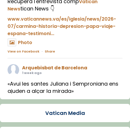
Recupera l'entrevista comp
Vatican
tican News 👇
News
www.vaticannews.va/es/iglesia/news/2026-
07/carmina-historia-depresion-papa-viaje-
espana-testimoni...
Photo
View on Facebook
·
Share
Arquebisbat de Barcelona
1 week ago
«Avui les santes Juliana i Semproniana ens
ajuden a alçar la mirada»
Mons. Sergi Gordo, bisbe de Tortosa, ha
presidit aquest 27 de juliol la missa de Les
Vatican Media
Santes de Mataró.
🔗
tinyurl.com/cvu5jmbk