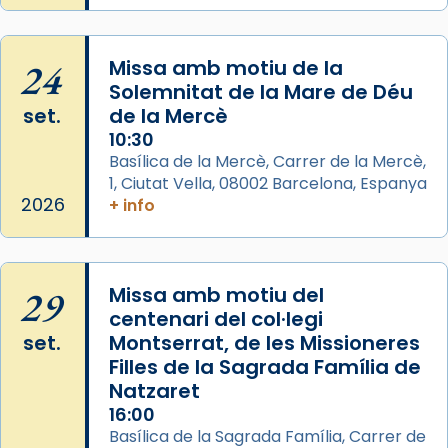
2 weeks ago
Jaume, fill de Zebedeu, és juntament amb el
24
Missa amb motiu de la
seu germà Joan i Pere un dels que
Solemnitat de la Mare de Déu
acompanyava més de prop Jesús.
set.
de la Mercè
Segons el llibre dels Fets (12,2) fou el primer
10:30
apòstol màrtir, decapitat a Jerusalem per
Basílica de la Mercè, Carrer de la Mercè,
1, Ciutat Vella, 08002 Barcelona, Espanya
Herodes Agripa (vers l'any 44).
2026
+ info
Patró de Galícia, després de les invasions
musulmanes fou venerat com a patró dels
Regnes castellans i més tard de tota
29
Missa amb motiu del
Espanya.
centenari del col·legi
El seu sepulcre a Compostela fou un gran
set.
Montserrat, de les Missioneres
centre de peregrinacions medievals de tot
Filles de la Sagrada Família de
el món cristià, després de Roma i terra
Natzaret
Santa.
16:00
Basílica de la Sagrada Família, Carrer de
«A Raïms de Sant Jaume, raïms aigualits;