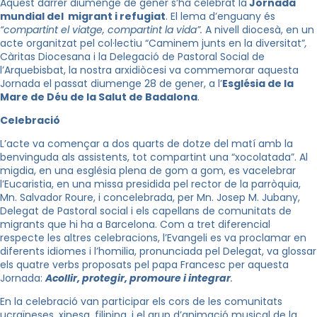
Aquest darrer diumenge de gener s’ha celebrat la
Jornada
mundial del migrant i refugiat
. El lema d’enguany és
“compartint el viatge, compartint la vida”.
A nivell diocesà, en un
acte organitzat pel col·lectiu “Caminem junts en la diversitat”
,
Càritas Diocesana i la Delegació de Pastoral Social de
l’Arquebisbat, la nostra arxidiòcesi va commemorar aquesta
Jornada el passat diumenge 28 de gener, a l’
Església de la
Mare de Déu de la Salut de Badalona
.
Celebració
L’acte va començar a dos quarts de dotze del matí amb la
benvinguda als assistents, tot compartint una “xocolatada”. Al
migdia, en una església plena de gom a gom, es vacelebrar
l’Eucaristia, en una missa presidida pel rector de la parròquia,
Mn. Salvador Roure, i concelebrada, per Mn. Josep M. Jubany,
Delegat de Pastoral social i els capellans de comunitats de
migrants que hi ha a Barcelona. Com a tret diferencial
respecte les altres celebracions, l’Evangeli es va proclamar en
diferents idiomes i l’homilia, pronunciada pel Delegat, va glossar
els quatre verbs proposats pel papa Francesc per aquesta
Jornada:
Acollir, protegir, promoure i integrar
.
En la celebració van participar els cors de les comunitats
ucraïneses, xinesa, filipina, i el grup d’animació musical de la