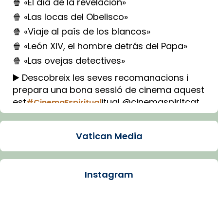
🍿 «El día de la revelación»
🍿 «Las locas del Obelisco»
🍿 «Viaje al país de los blancos»
🍿 «León XIV, el hombre detrás del Papa»
🍿 «Las ovejas detectives»
▶️ Descobreix les seves recomanacions i
prepara una bona sessió de cinema aquest
est
itual @cinemaspiritcat
#CinemaEspiritual
Imatge: Generada amb IA (OpenAI)
Video
Vatican Media
View on Facebook
·
Share
Instagram
Arquebisbat de Barcelona
1 week ago
La Carmina va patir depressió. Fa gairebé
dos mesos, a l'Estadi Lluís Companys, la