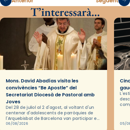
Anterior
Següent
T’interessarà…
Mons. David Abadías visita les
Cinc
convivències “Be Apostle” del
gaud
L'es
Secretariat Diocesà de Pastoral amb
desc
Joves
comp
Del 28 de juliol al 2 d'agost, al voltant d'un
deix
centenar d'adolescents de parròquies de
trav
l'Arquebisbat de Barcelona van participar en
les convivències Be Apostle, organitzades
06/08/2026
05/0
pel Secretariat Diocesà de Pastoral amb…