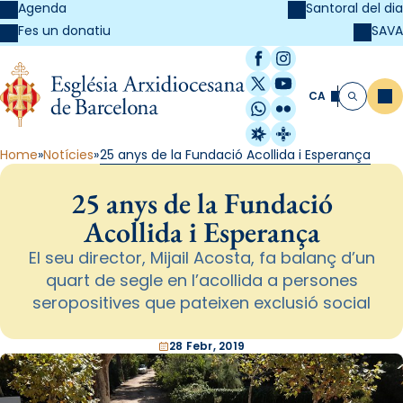
Agenda
Santoral del dia
SAVA
Fes un donatiu
Facebook
Instagram
X / Twitter
YouTube
CA
Me
Cerca
WhatsApp
Flickr
Radio Estel
Catalunya Cristi
Home
Notícies
25 anys de la Fundació Acollida i Esperança
25 anys de la Fundació
Acollida i Esperança
El seu director, Mijail Acosta, fa balanç d’un
quart de segle en l’acollida a persones
seropositives que pateixen exclusió social
28 Febr, 2019