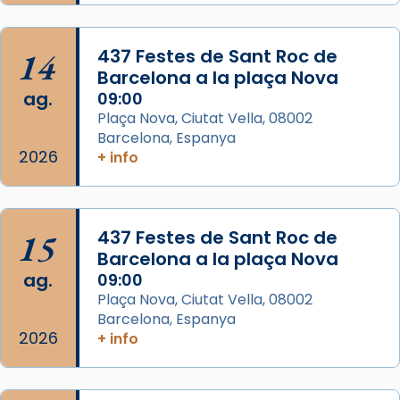
concelebrat el bisbe auxiliar de Barcelona,
Mons. David Abadías.
14
437 Festes de Sant Roc de
📸 Dr. G. Simón
Barcelona a la plaça Nova
ag.
09:00
Photo
Plaça Nova, Ciutat Vella, 08002
View on Facebook
·
Share
Barcelona, Espanya
2026
+ info
Arquebisbat de Barcelona
2 weeks ago
Memòria de les santes Juliana i
15
437 Festes de Sant Roc de
Semproniana, verges i màrtirs.
Barcelona a la plaça Nova
ag.
09:00
Acompanyant la història de sant Cugat, a
Plaça Nova, Ciutat Vella, 08002
partir de l’Edat Mitjana sorgeix la tradició
Barcelona, Espanya
que les santes Juliana (“relatiu a Júlia”) i
2026
+ info
Semproniana (“relatiu a Semprònia =
eterna”) són deixebles seves. I l’any 1667, el
frare Joan Gaspar Roig, afirma en una obra