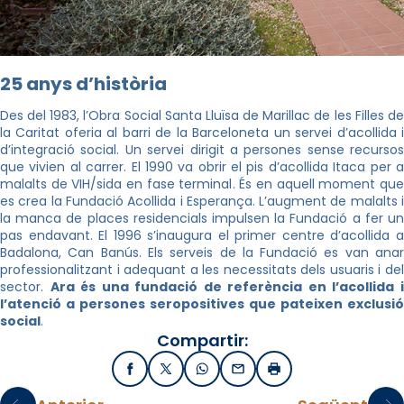
25 anys d’història
Des del 1983, l’Obra Social Santa Lluïsa de Marillac de les Filles de
la Caritat oferia al barri de la Barceloneta un servei d’acollida i
d’integració social. Un servei dirigit a persones sense recursos
que vivien al carrer. El 1990 va obrir el pis d’acollida Itaca per a
malalts de VIH/sida en fase terminal. És en aquell moment que
es crea la Fundació Acollida i Esperança. L’augment de malalts i
la manca de places residencials impulsen la Fundació a fer un
pas endavant. El 1996 s’inaugura el primer centre d’acollida a
Badalona, Can Banús. Els serveis de la Fundació es van anar
professionalitzant i adequant a les necessitats dels usuaris i del
sector.
Ara és una fundació de referència en l’acollida 
l’atenció a persones seropositives que pateixen exclusió
social
.
Compartir:
Facebook
X / Twitter
WhatsApp
Email
Imprimir