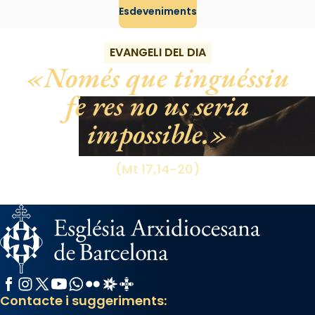
Esdeveniments
View on Facebook
·
Share
EVANGELI DEL DIA
Només que tinguéssiu
fe res no us seria
impossible.
(Mt 17,14-20)
Facebook
Instagram
X / Twitter
YouTube
WhatsApp
Flickr
Radio Estel
Catalunya Cristiana
Contacte i suggeriments: