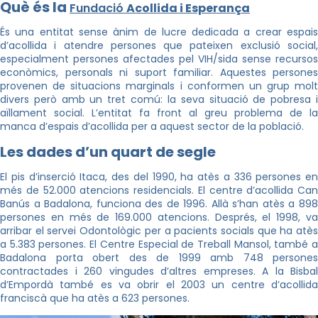
Què és la
Fundació
Acollida i Esperança
És una entitat sense ànim de lucre dedicada a crear espais
d’acollida i atendre persones que pateixen exclusió social,
especialment persones afectades pel VIH/sida sense recursos
econòmics, personals ni suport familiar. Aquestes persones
provenen de situacions marginals i conformen un grup molt
divers però amb un tret comú: la seva situació de pobresa i
aïllament social. L’entitat fa front al greu problema de la
manca d’espais d’acollida per a aquest sector de la població.
Les dades d’un quart de segle
El pis d’inserció Itaca, des del 1990, ha atès a 336 persones en
més de 52.000 atencions residencials. El centre d’acollida Can
Banús a Badalona, funciona des de 1996. Allà s’han atès a 898
persones en més de 169.000 atencions. Després, el 1998, va
arribar el servei Odontològic per a pacients socials que ha atès
a 5.383 persones. El Centre Especial de Treball Mansol, també a
Badalona porta obert des de 1999 amb 748 persones
contractades i 260 vingudes d’altres empreses. A la Bisbal
d’Empordà també es va obrir el 2003 un centre d’acollida
franciscà que ha atès a 623 persones.