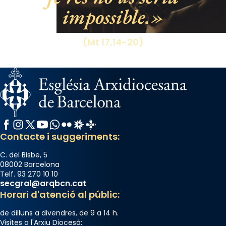
impossible.
View on Facebook
·
Share
(Mt 17,14-20)
Facebook
Instagram
X / Twitter
YouTube
WhatsApp
Flickr
Radio Estel
Catalunya Cristiana
Contacte i suggeriments:
C. del Bisbe, 5
08002 Barcelona
Telf. 93 270 10 10
secgral@arqbcn.cat
Horari d'atenció al públic:
de dilluns a divendres, de 9 a 14 h.
Visites a l'Arxiu Diocesà: