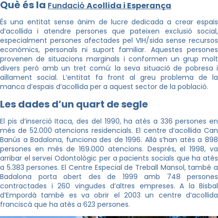
Què és la
Fundació
Acollida i Esperança
És una entitat sense ànim de lucre dedicada a crear espais
d’acollida i atendre persones que pateixen exclusió social,
especialment persones afectades pel VIH/sida sense recursos
econòmics, personals ni suport familiar. Aquestes persones
provenen de situacions marginals i conformen un grup molt
divers però amb un tret comú: la seva situació de pobresa i
aïllament social. L’entitat fa front al greu problema de la
manca d’espais d’acollida per a aquest sector de la població.
Les dades d’un quart de segle
El pis d’inserció Itaca, des del 1990, ha atès a 336 persones en
més de 52.000 atencions residencials. El centre d’acollida Can
Banús a Badalona, funciona des de 1996. Allà s’han atès a 898
persones en més de 169.000 atencions. Després, el 1998, va
arribar el servei Odontològic per a pacients socials que ha atès
a 5.383 persones. El Centre Especial de Treball Mansol, també a
Badalona porta obert des de 1999 amb 748 persones
contractades i 260 vingudes d’altres empreses. A la Bisbal
d’Empordà també es va obrir el 2003 un centre d’acollida
franciscà que ha atès a 623 persones.