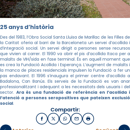
25 anys d’història
Des del 1983, l’Obra Social Santa Lluïsa de Marillac de les Filles de
la Caritat oferia al barri de la Barceloneta un servei d’acollida i
d’integració social. Un servei dirigit a persones sense recursos
que vivien al carrer. El 1990 va obrir el pis d’acollida Itaca per a
malalts de VIH/sida en fase terminal. És en aquell moment que
es crea la Fundació Acollida i Esperança. L’augment de malalts i
la manca de places residencials impulsen la Fundació a fer un
pas endavant. El 1996 s’inaugura el primer centre d’acollida a
Badalona, Can Banús. Els serveis de la Fundació es van anar
professionalitzant i adequant a les necessitats dels usuaris i del
sector.
Ara és una fundació de referència en l’acollida 
l’atenció a persones seropositives que pateixen exclusió
social
.
Compartir:
Facebook
X / Twitter
WhatsApp
Email
Imprimir