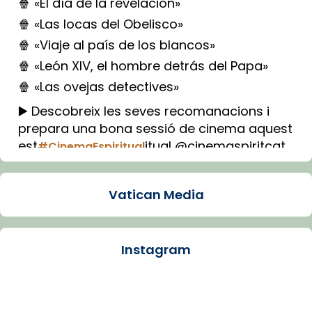
🍿 «El día de la revelación»
🍿 «Las locas del Obelisco»
🍿 «Viaje al país de los blancos»
🍿 «León XIV, el hombre detrás del Papa»
🍿 «Las ovejas detectives»
▶️ Descobreix les seves recomanacions i
prepara una bona sessió de cinema aquest
est
itual @cinemaspiritcat
#CinemaEspiritual
Imatge: Generada amb IA (OpenAI)
Video
Vatican Media
View on Facebook
·
Share
Instagram
Arquebisbat de Barcelona
1 week ago
La Carmina va patir depressió. Fa gairebé
dos mesos, a l'Estadi Lluís Companys, la