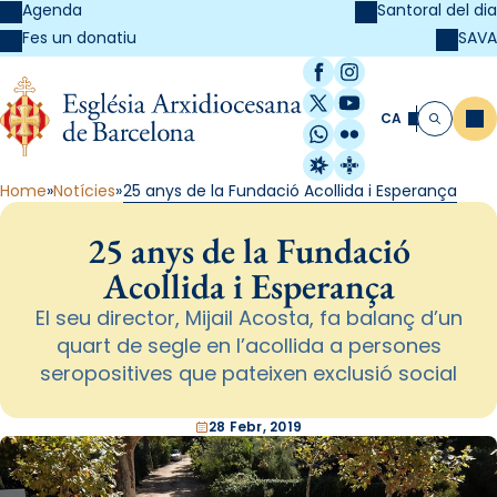
Agenda
Santoral del dia
SAVA
Fes un donatiu
Facebook
Instagram
X / Twitter
YouTube
CA
Me
Cerca
WhatsApp
Flickr
Radio Estel
Catalunya Cristi
Home
Notícies
25 anys de la Fundació Acollida i Esperança
25 anys de la Fundació
Acollida i Esperança
El seu director, Mijail Acosta, fa balanç d’un
quart de segle en l’acollida a persones
seropositives que pateixen exclusió social
28 Febr, 2019