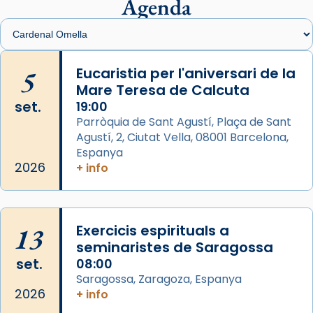
presidit aquest 27 de juliol la missa de Les
Agenda
Santes de Mataró.
🔗
tinyurl.com/cvu5jmbk
📸 J. Merino
5
Eucaristia per l'aniversari de la
Mare Teresa de Calcuta
Photo
set.
19:00
View on Facebook
·
Share
Parròquia de Sant Agustí, Plaça de Sant
Agustí, 2, Ciutat Vella, 08001 Barcelona,
Arquebisbat de Barcelona
is at Catedral
Espanya
de Barcelona.
2026
+ info
2 weeks ago
Aquest dilluns, 27 de juliol, ha tingut lloc la
missa d’acció de gràcies en agraïment al
13
Exercicis espirituals a
comitè organitzador de la visita apostòlica
seminaristes de Saragossa
del Sant Pare Lleó XIV a Barcelona, i als
set.
08:00
col·laboradors, a la Catedral de Barcelona.
Saragossa, Zaragoza, Espanya
L’arquebisbe de Barcelona, el cardenal Joan
2026
+ info
Josep Omella, ha presidit la missa i l’ha