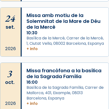
concelebrat el bisbe auxiliar de Barcelona,
Mons. David Abadías.
24
Missa amb motiu de la
📸 Dr. G. Simón
Solemnitat de la Mare de Déu
set.
de la Mercè
Photo
10:30
View on Facebook
·
Share
Basílica de la Mercè, Carrer de la Mercè,
1, Ciutat Vella, 08002 Barcelona, Espanya
2026
Arquebisbat de Barcelona
+ info
2 weeks ago
Memòria de les santes Juliana i
Semproniana, verges i màrtirs.
3
Missa francòfona a la basílica
de la Sagrada Família
Acompanyant la història de sant Cugat, a
oct.
16:00
partir de l’Edat Mitjana sorgeix la tradició
Basílica de la Sagrada Família, Carrer de
que les santes Juliana (“relatiu a Júlia”) i
Mallorca, 401, Eixample, 08013
Semproniana (“relatiu a Semprònia =
Barcelona, Espanya
eterna”) són deixebles seves. I l’any 1667, el
2026
+ info
frare Joan Gaspar Roig, afirma en una obra