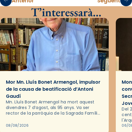
Anterior
Següent
T’interessarà…
Mor Mn. Lluís Bonet Armengol, impulsor
Mons
de la causa de beatificació d’Antoni
conv
Gaudí
Sec
Mn. Lluís Bonet Armengol ha mort aquest
Jov
divendres 7 d’agost, als 95 anys. Va ser
Del 2
rector de la parròquia de la Sagrada Família
cent
de Barcelona durant 25 anys, entre 1993 i
l'Ar
2018,…
08/08/2026
les 
06/0
pel 