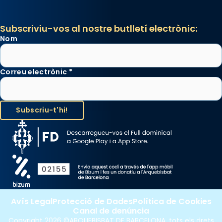
Subscriviu-vos al nostre butlletí electrònic:
Nom
Correu electrònic
*
Avís Legal
Protecció de Dades
Política de Cookies
Canal de denúncia
Copyright 2026 ©ARQUEBISBAT DE BARCELONA, tots els drets