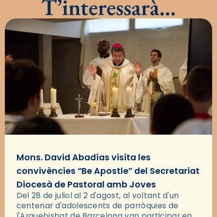
T’interessarà…
Mons. David Abadías visita les
convivències “Be Apostle” del Secretariat
Diocesà de Pastoral amb Joves
Del 28 de juliol al 2 d'agost, al voltant d'un
centenar d'adolescents de parròquies de
l'Arquebisbat de Barcelona van participar en