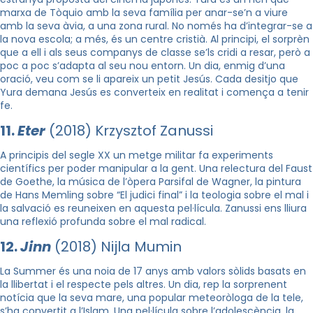
marxa de Tòquio amb la seva família per anar-se’n a viure
amb la seva àvia, a una zona rural. No només ha d’integrar-se a
la nova escola; a més, és un centre cristià. Al principi, el sorprèn
que a ell i als seus companys de classe se’ls cridi a resar, però a
poc a poc s’adapta al seu nou entorn. Un dia, enmig d’una
oració, veu com se li apareix un petit Jesús. Cada desitjo que
Yura demana Jesús es converteix en realitat i comença a tenir
fe.
11.
Eter
(2018) Krzysztof Zanussi
A principis del segle XX un metge militar fa experiments
científics per poder manipular a la gent. Una relectura del Faust
de Goethe, la música de l’òpera Parsifal de Wagner, la pintura
de Hans Memling sobre “El judici final” i la teologia sobre el mal i
la salvació es reuneixen en aquesta pel·lícula. Zanussi ens lliura
una reflexió profunda sobre el mal radical.
12.
Jinn
(2018) Nijla Mumin
La Summer és una noia de 17 anys amb valors sòlids basats en
la llibertat i el respecte pels altres. Un dia, rep la sorprenent
notícia que la seva mare, una popular meteoròloga de la tele,
s’ha convertit a l’Islam. Una pel·lícula sobre l’adolescència, la