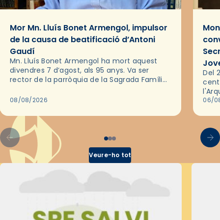
Mor Mn. Lluís Bonet Armengol, impulsor
Mons
de la causa de beatificació d’Antoni
conv
Gaudí
Sec
Mn. Lluís Bonet Armengol ha mort aquest
Jov
divendres 7 d’agost, als 95 anys. Va ser
Del 2
rector de la parròquia de la Sagrada Família
cent
de Barcelona durant 25 anys, entre 1993 i
l'Ar
2018,…
08/08/2026
les 
06/0
pel 
Veure-ho tot