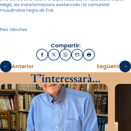
religió, les transformacions existencials i la comunitat
musulmana negra als EUA.
Peio Sánchez
Compartir:
Facebook
X / Twitter
WhatsApp
Email
Imprimir
Anterior
Següent
T’interessarà…