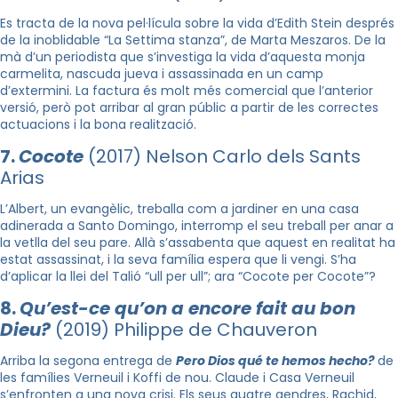
Es tracta de la nova pel·lícula sobre la vida d’Edith Stein després
de la inoblidable “La Settima stanza”, de Marta Meszaros. De la
mà d’un periodista que s’investiga la vida d’aquesta monja
carmelita, nascuda jueva i assassinada en un camp
d’extermini. La factura és molt més comercial que l’anterior
versió, però pot arribar al gran públic a partir de les correctes
actuacions i la bona realització.
7.
Cocote
(2017) Nelson Carlo dels Sants
Arias
L’Albert, un evangèlic, treballa com a jardiner en una casa
adinerada a Santo Domingo, interromp el seu treball per anar a
la vetlla del seu pare. Allà s’assabenta que aquest en realitat ha
estat assassinat, i la seva família espera que li vengi. S’ha
d’aplicar la llei del Talió “ull per ull”; ara “Cocote per Cocote”?
8.
Qu’est-ce qu’on a encore fait au bon
Dieu?
(2019) Philippe de Chauveron
Arriba la segona entrega de
Pero Dios qué te hemos hecho?
de
les famílies Verneuil i Koffi de nou. Claude i Casa Verneuil
s’enfronten a una nova crisi. Els seus quatre gendres, Rachid,