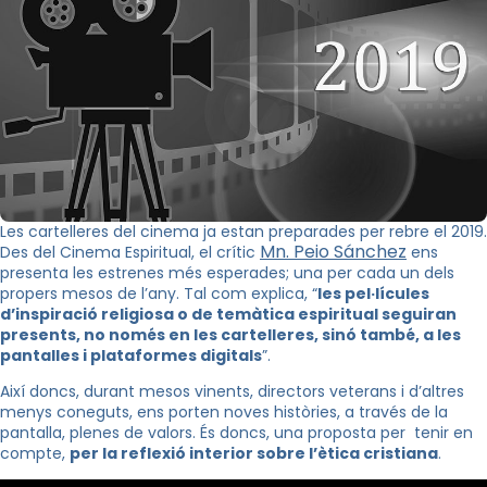
Les cartelleres del cinema ja estan preparades per rebre el 2019.
Mn. Peio Sánchez
Des del Cinema Espiritual, el crític
ens
presenta les estrenes més esperades; una per cada un dels
propers mesos de l’any. Tal com explica, “
les pel·lícules
d’inspiració religiosa o de temàtica espiritual seguiran
presents, no només en les cartelleres, sinó també, a les
pantalles i plataformes digitals
”.
Així doncs, durant mesos vinents, directors veterans i d’altres
menys coneguts, ens porten noves històries, a través de la
pantalla, plenes de valors. És doncs, una proposta per tenir en
compte,
per la reflexió interior sobre l’ètica cristiana
.