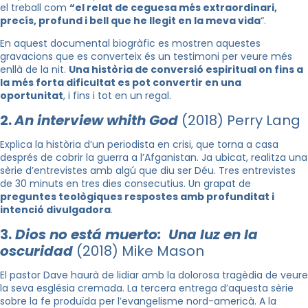
el treball com
“el relat de ceguesa més extraordinari,
precís, profund i bell que he llegit en la meva vida
“.
En aquest documental biogràfic es mostren aquestes
gravacions que es converteix és un testimoni per veure més
enllà de la nit.
Una història de conversió espiritual on fins a
la més forta dificultat es pot convertir en una
oportunitat
, i fins i tot en un regal.
2.
An interview whith God
(2018) Perry Lang
Explica la història d’un periodista en crisi, que torna a casa
després de cobrir la guerra a l’Afganistan. Ja ubicat, realitza una
sèrie d’entrevistes amb algú que diu ser Déu. Tres entrevistes
de 30 minuts en tres dies consecutius. Un grapat de
preguntes teològiques respostes amb profunditat i
intenció divulgadora
.
3.
Dios no está muerto: Una luz en la
oscuridad
(2018) Mike Mason
El pastor Dave haurà de lidiar amb la dolorosa tragèdia de veure
la seva església cremada. La tercera entrega d’aquesta sèrie
sobre la fe produïda per l’evangelisme nord-americà. A la