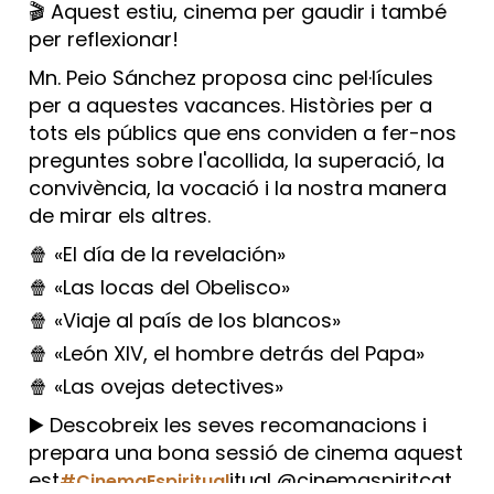
🎬 Aquest estiu, cinema per gaudir i també
per reflexionar!
Mn. Peio Sánchez proposa cinc pel·lícules
per a aquestes vacances. Històries per a
tots els públics que ens conviden a fer-nos
preguntes sobre l'acollida, la superació, la
convivència, la vocació i la nostra manera
de mirar els altres.
🍿 «El día de la revelación»
🍿 «Las locas del Obelisco»
🍿 «Viaje al país de los blancos»
🍿 «León XIV, el hombre detrás del Papa»
🍿 «Las ovejas detectives»
▶️ Descobreix les seves recomanacions i
prepara una bona sessió de cinema aquest
est
itual @cinemaspiritcat
#CinemaEspiritual