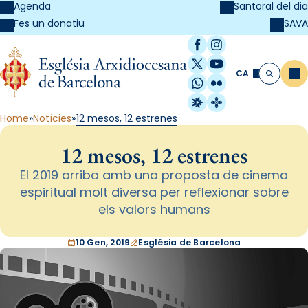
Agenda
Santoral del dia
SAVA
Fes un donatiu
Facebook
Instagram
X / Twitter
YouTube
CA
Me
Cerca
WhatsApp
Flickr
Radio Estel
Catalunya Cristi
Home
Notícies
12 mesos, 12 estrenes
12 mesos, 12 estrenes
El 2019 arriba amb una proposta de cinema
espiritual molt diversa per reflexionar sobre
els valors humans
10 Gen, 2019
Església de Barcelona