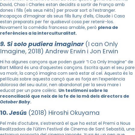
David, Chao i Charles estan decidits a sortir de França amb
dones i fills (els seus néts) per provar sort a l’estranger.
Incapaços d’imaginar als seus fills lluny d’ells, Claude i Casa
estan preparats per fer qualsevol cosa per retenir-los.
Novament la comèdia francesa amable, però
plena de
referències a la interculturalitat.
9. Si solo pudiera imaginar
(I can Only
Imagine, 2018) Andrew Erwin i Jon Erwin
Hi ha algunes cançons que poden guarir “I Ca Only Imagine” de
Bart Millard és una d’aquestes cançons. Escrita quan el seu pare
va morir, la cançó imagina com serà estar al cel. Aquesta és la
pel·lícula sobre aquesta cançó que es forja en l’experiència
dolorosa del seu autor, nen abandonat per la seva mare i
educat per un pare colèric.
Un testimoni sobre la
reconciliació que neix de la fe de la mà dels directors de
October Baby
.
10.
Jesús
(2018) Hiroshi Okuyama
Pel més d’octubre, s’estrenarà el que ha estat el Premi a Nous
Realitzadors de l’últim Festival de Cinema de Sant Sebastià, una
estranya proposta del cinema japonès. Yura és un nen que