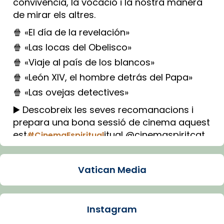
convivència, la vocació i la nostra manera
de mirar els altres.
🍿 «El día de la revelación»
🍿 «Las locas del Obelisco»
🍿 «Viaje al país de los blancos»
🍿 «León XIV, el hombre detrás del Papa»
🍿 «Las ovejas detectives»
▶️ Descobreix les seves recomanacions i
prepara una bona sessió de cinema aquest
est
itual @cinemaspiritcat
#CinemaEspiritual
Imatge: Generada amb IA (OpenAI)
Video
Vatican Media
View on Facebook
·
Share
Instagram
Arquebisbat de Barcelona
2 weeks ago