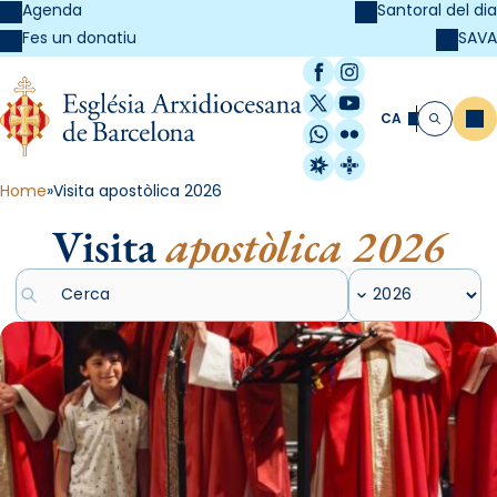
Agenda
Santoral del dia
SAVA
Fes un donatiu
Facebook
Instagram
X / Twitter
YouTube
CA
Me
Cerca
WhatsApp
Flickr
Radio Estel
Catalunya Cristi
Home
Visita apostòlica 2026
Visita
apostòlica 2026
Cercar articles
Filtrar per any