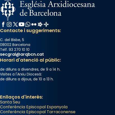
L’arquebisbe de Barcelona, el cardenal Joan
Josep Omella, ha presidit la missa i l’ha
concelebrat el bisbe auxiliar de Barcelona,
Facebook
Instagram
X / Twitter
YouTube
WhatsApp
Flickr
Radio Estel
Catalunya Cristiana
Mons. David Abadías.
Contacte i suggeriments:
📸 Dr. G. Simón
C. del Bisbe, 5
Photo
08002 Barcelona
Telf. 93 270 10 10
View on Facebook
·
Share
secgral@arqbcn.cat
Horari d'atenció al públic:
Arquebisbat de Barcelona
de dilluns a divendres, de 9 a 14 h.
2 weeks ago
Visites a l'Arxiu Diocesà:
de dilluns a dijous, de 10 a 13 h.
Memòria de les santes Juliana i
Semproniana, verges i màrtirs.
Acompanyant la història de sant Cugat, a
Enllaços d'interès:
Santa Seu
partir de l’Edat Mitjana sorgeix la tradició
Conferència Episcopal Espanyola
que les santes Juliana (“relatiu a Júlia”) i
Conferència Episcopal Tarraconense