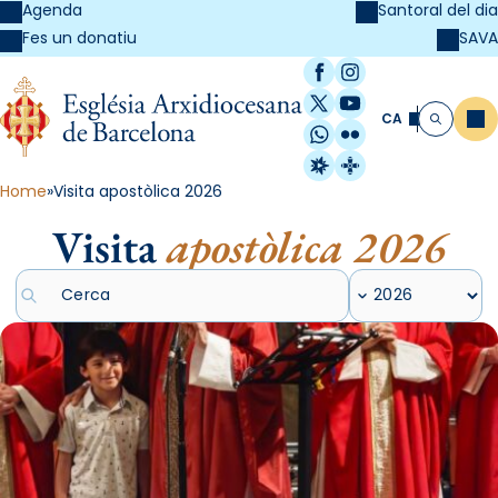
Agenda
Santoral del dia
SAVA
Fes un donatiu
Facebook
Instagram
X / Twitter
YouTube
CA
Me
Cerca
WhatsApp
Flickr
Radio Estel
Catalunya Cristi
Home
Visita apostòlica 2026
Visita
apostòlica 2026
Cercar articles
Filtrar per any