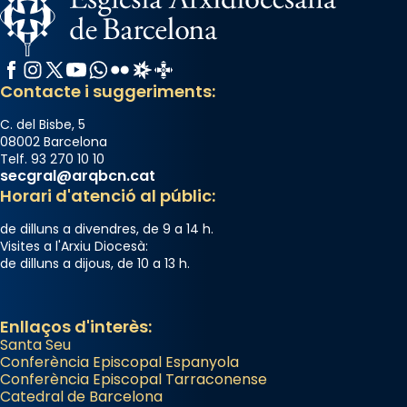
Santes a Mataró»🥵.
Photo
Facebook
Instagram
X / Twitter
YouTube
WhatsApp
Flickr
Radio Estel
Catalunya Cristiana
View on Facebook
·
Share
Contacte i suggeriments:
C. del Bisbe, 5
08002 Barcelona
Telf. 93 270 10 10
secgral@arqbcn.cat
Horari d'atenció al públic:
de dilluns a divendres, de 9 a 14 h.
Visites a l'Arxiu Diocesà:
de dilluns a dijous, de 10 a 13 h.
Enllaços d'interès:
Santa Seu
Conferència Episcopal Espanyola
Conferència Episcopal Tarraconense
Catedral de Barcelona