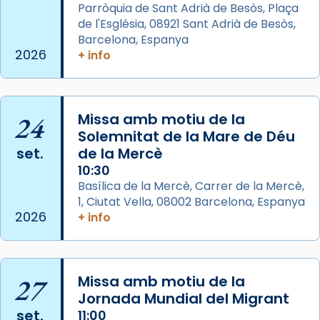
Parròquia de Sant Adrià de Besòs, Plaça
L’arquebisbe de Barcelona, el cardenal Joan
de l'Església, 08921 Sant Adrià de Besòs,
Josep Omella, ha presidit la missa i l’ha
Barcelona, Espanya
2026
+ info
concelebrat el bisbe auxiliar de Barcelona,
Mons. David Abadías.
📸 Dr. G. Simón
24
Missa amb motiu de la
Photo
Solemnitat de la Mare de Déu
View on Facebook
·
Share
set.
de la Mercè
10:30
Arquebisbat de Barcelona
Basílica de la Mercè, Carrer de la Mercè,
2 weeks ago
1, Ciutat Vella, 08002 Barcelona, Espanya
2026
+ info
Memòria de les santes Juliana i
Semproniana, verges i màrtirs.
Acompanyant la història de sant Cugat, a
27
Missa amb motiu de la
partir de l’Edat Mitjana sorgeix la tradició
Jornada Mundial del Migrant
que les santes Juliana (“relatiu a Júlia”) i
set.
11:00