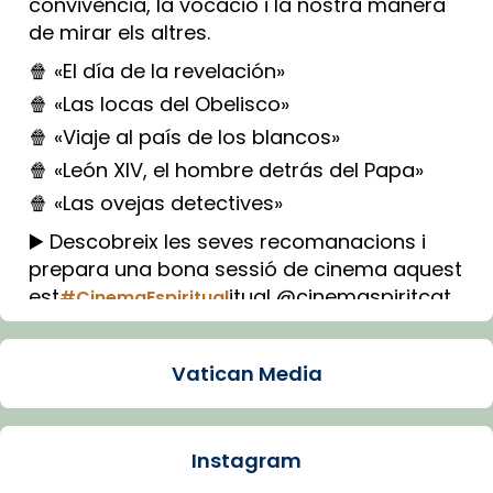
convivència, la vocació i la nostra manera
de mirar els altres.
🍿 «El día de la revelación»
🍿 «Las locas del Obelisco»
🍿 «Viaje al país de los blancos»
🍿 «León XIV, el hombre detrás del Papa»
🍿 «Las ovejas detectives»
▶️ Descobreix les seves recomanacions i
prepara una bona sessió de cinema aquest
est
itual @cinemaspiritcat
#CinemaEspiritual
Imatge: Generada amb IA (OpenAI)
Video
Vatican Media
View on Facebook
·
Share
Instagram
Arquebisbat de Barcelona
1 week ago