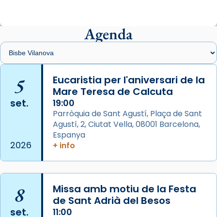
ajuden a alçar la mirada»
Mons. Sergi Gordo, bisbe de Tortosa, ha
presidit aquest 27 de juliol la missa de Les
Agenda
Santes de Mataró.
🔗
tinyurl.com/cvu5jmbk
📸 J. Merino
5
Eucaristia per l'aniversari de la
Mare Teresa de Calcuta
Photo
set.
19:00
View on Facebook
·
Share
Parròquia de Sant Agustí, Plaça de Sant
Agustí, 2, Ciutat Vella, 08001 Barcelona,
Arquebisbat de Barcelona
is at Catedral
Espanya
de Barcelona.
2026
+ info
2 weeks ago
Aquest dilluns, 27 de juliol, ha tingut lloc la
missa d’acció de gràcies en agraïment al
8
Missa amb motiu de la Festa
comitè organitzador de la visita apostòlica
de Sant Adrià del Besos
del Sant Pare Lleó XIV a Barcelona, i als
set.
11:00
col·laboradors, a la Catedral de Barcelona.