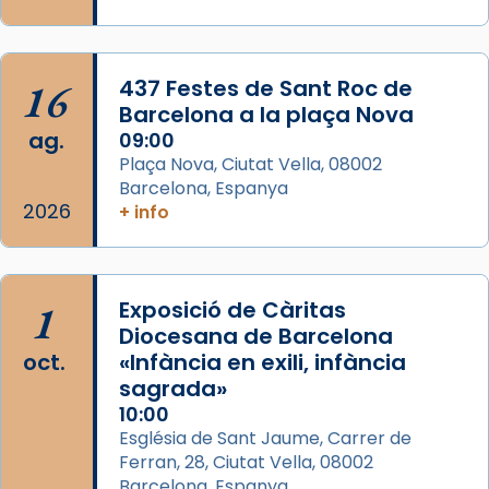
Jaume, fill de Zebedeu, és juntament amb el
seu germà Joan i Pere un dels que
acompanyava més de prop Jesús.
16
437 Festes de Sant Roc de
Segons el llibre dels Fets (12,2) fou el primer
Barcelona a la plaça Nova
apòstol màrtir, decapitat a Jerusalem per
ag.
09:00
Herodes Agripa (vers l'any 44).
Plaça Nova, Ciutat Vella, 08002
Patró de Galícia, després de les invasions
Barcelona, Espanya
2026
+ info
musulmanes fou venerat com a patró dels
Regnes castellans i més tard de tota
Espanya.
El seu sepulcre a Compostela fou un gran
1
Exposició de Càritas
centre de peregrinacions medievals de tot
Diocesana de Barcelona
oct.
«Infància en exili, infància
el món cristià, després de Roma i terra
sagrada»
Santa.
10:00
«A Raïms de Sant Jaume, raïms aigualits;
Església de Sant Jaume, Carrer de
raïms de setembre te'n llepes els dits»,
Ferran, 28, Ciutat Vella, 08002
segons una dita popular.
Barcelona, Espanya