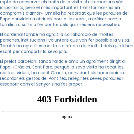
repte de conservar els fruits de la visita: «Les emocions són
importants, però el més important és transformar-les en
compromís d’amor». Omella ha recordat que les paraules del
Papa conviden a obrir els cors a Jesucrist, a créixer com a
família i a sortir a l’encontre dels qui més ens necessiten.
El cardenal també ha agraït la col·laboració de moltes
persones, institucions i voluntaris que van fer possible la visita.
També ha agraït les mostres d’afecte de molts fidels que li han
escrit per compartir la seva joia.
El prelat barceloní tanca l’article amb un agraïment dirigit al
Papa: «Gràcies, Sant Pare, perquè la seva visita ha tocat les
nostres vides», ha escrit Omella, convidant els barcelonins a
recordar els gestos del Pontífex, rellegir les seves paraules i
assaborir com el Senyor s’ha fet proper.