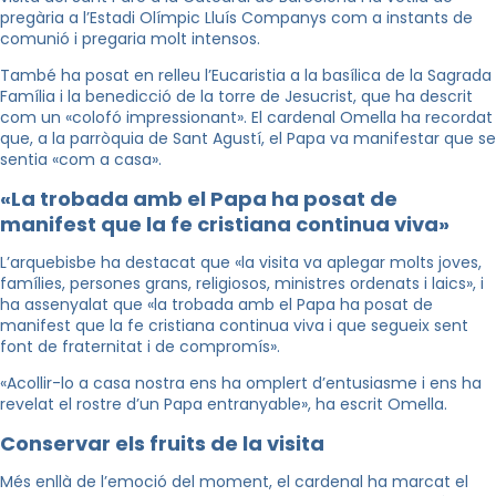
pregària a l’Estadi Olímpic Lluís Companys com a instants de
comunió i pregaria molt intensos.
També ha posat en relleu l’Eucaristia a la basílica de la Sagrada
Família i la benedicció de la torre de Jesucrist, que ha descrit
com un «colofó impressionant». El cardenal Omella ha recordat
que, a la parròquia de Sant Agustí, el Papa va manifestar que se
sentia «com a casa».
«La trobada amb el Papa ha posat de
manifest que la fe cristiana continua viva»
L’arquebisbe ha destacat que «la visita va aplegar molts joves,
famílies, persones grans, religiosos, ministres ordenats i laics», i
ha assenyalat que «la trobada amb el Papa ha posat de
manifest que la fe cristiana continua viva i que segueix sent
font de fraternitat i de compromís».
«Acollir-lo a casa nostra ens ha omplert d’entusiasme i ens ha
revelat el rostre d’un Papa entranyable», ha escrit Omella.
Conservar els fruits de la visita
Més enllà de l’emoció del moment, el cardenal ha marcat el