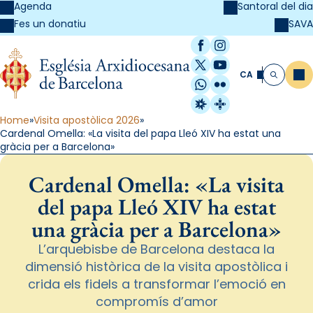
Agenda
Santoral del dia
SAVA
Fes un donatiu
Facebook
Instagram
X / Twitter
YouTube
CA
Me
Cerca
WhatsApp
Flickr
Radio Estel
Catalunya Cristi
Home
Visita apostòlica 2026
Cardenal Omella: «La visita del papa Lleó XIV ha estat una
gràcia per a Barcelona»
Cardenal Omella: «La visita
del papa Lleó XIV ha estat
una gràcia per a Barcelona»
L’arquebisbe de Barcelona destaca la
dimensió històrica de la visita apostòlica i
crida els fidels a transformar l’emoció en
compromís d’amor