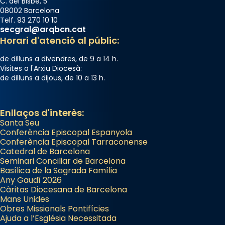
C. del Bisbe, 5
08002 Barcelona
Telf. 93 270 10 10
secgral@arqbcn.cat
Horari d'atenció al públic:
de dilluns a divendres, de 9 a 14 h.
Visites a l'Arxiu Diocesà:
de dilluns a dijous, de 10 a 13 h.
Enllaços d'interès:
Santa Seu
Conferència Episcopal Espanyola
Conferència Episcopal Tarraconense
Catedral de Barcelona
Seminari Conciliar de Barcelona
Basílica de la Sagrada Família
Any Gaudí 2026
Càritas Diocesana de Barcelona
Mans Unides
Obres Missionals Pontifícies
Ajuda a l’Església Necessitada