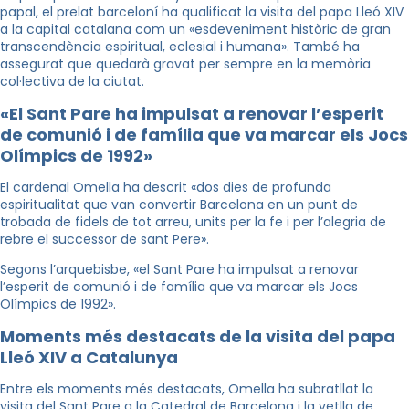
papal, el prelat barceloní ha qualificat la visita del papa Lleó XIV
a la capital catalana com un «esdeveniment històric de gran
transcendència espiritual, eclesial i humana». També ha
assegurat que quedarà gravat per sempre en la memòria
col·lectiva de la ciutat.
«El Sant Pare ha impulsat a renovar l’esperit
de comunió i de família que va marcar els Jocs
Olímpics de 1992»
El cardenal Omella ha descrit «dos dies de profunda
espiritualitat que van convertir Barcelona en un punt de
trobada de fidels de tot arreu, units per la fe i per l’alegria de
rebre el successor de sant Pere».
Segons l’arquebisbe, «el Sant Pare ha impulsat a renovar
l’esperit de comunió i de família que va marcar els Jocs
Olímpics de 1992».
Moments més destacats de la visita del papa
Lleó XIV a Catalunya
Entre els moments més destacats, Omella ha subratllat la
visita del Sant Pare a la Catedral de Barcelona i la vetlla de