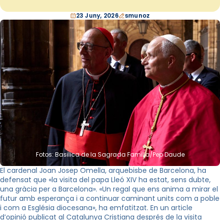
23 Juny, 2026
smunoz
Fotos: Basilica de la Sagrada Familia/Pep Daude
El cardenal Joan Josep Omella, arquebisbe de Barcelona, ha
defensat que «la visita del papa Lleó XIV ha estat, sens dubte,
una gràcia per a Barcelona». «Un regal que ens anima a mirar el
futur amb esperança i a continuar caminant units com a poble
i com a Església diocesana», ha emfatitzat. En un article
d’opinió publicat al Catalunya Cristiana després de la visita