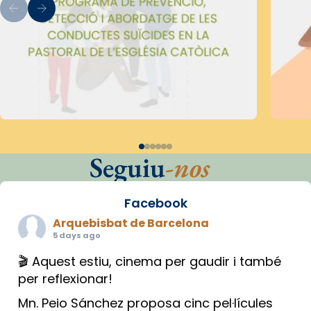
Seguiu
-nos
Facebook
Arquebisbat de Barcelona
5 days ago
🎬 Aquest estiu, cinema per gaudir i també
per reflexionar!
Mn. Peio Sánchez proposa cinc pel·lícules