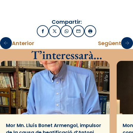
Compartir:
Facebook
X / Twitter
WhatsApp
Email
Imprimir
Anterior
Següent
T’interessarà…
Mor Mn. Lluís Bonet Armengol, impulsor
Mons
de la causa de beatificació d’Antoni
conv