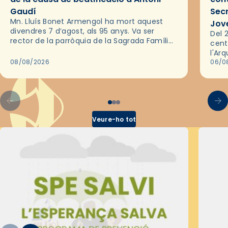
Gaudí
Sec
Mn. Lluís Bonet Armengol ha mort aquest
Jov
divendres 7 d’agost, als 95 anys. Va ser
Del 2
rector de la parròquia de la Sagrada Família
cent
de Barcelona durant 25 anys, entre 1993 i
l'Ar
2018,…
08/08/2026
les 
06/0
pel 
Veure-ho tot