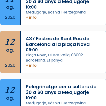
missa d’acció de gràcies en agraïment al
30 a 60 anys a Medjugorje
ag.
comitè organitzador de la visita apostòlica
10:00
Medjugorje, Bòsnia i Herzegovina
del Sant Pare Lleó XIV a Barcelona, i als
2026
+ info
col·laboradors, a la Catedral de Barcelona.
L’arquebisbe de Barcelona, el cardenal Joan
Josep Omella, ha presidit la missa i l’ha
12
437 Festes de Sant Roc de
concelebrat el bisbe auxiliar de Barcelona,
Barcelona a la plaça Nova
Mons. David Abadías.
ag.
09:00
📸 Dr. G. Simón
Plaça Nova, Ciutat Vella, 08002
Barcelona, Espanya
Photo
2026
+ info
View on Facebook
·
Share
Arquebisbat de Barcelona
12
Pelegrinatge per a solters de
2 weeks ago
30 a 60 anys a Medjugorje
Memòria de les santes Juliana i
ag.
10:00
Semproniana, verges i màrtirs.
Medjugorje, Bòsnia i Herzegovina