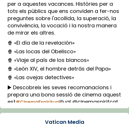
per a aquestes vacances. Històries per a
tots els públics que ens conviden a fer-nos
preguntes sobre l'acollida, la superació, la
convivència, la vocació i la nostra manera
de mirar els altres.
🍿 «El día de la revelación»
🍿 «Las locas del Obelisco»
🍿 «Viaje al país de los blancos»
🍿 «León XIV, el hombre detrás del Papa»
🍿 «Las ovejas detectives»
▶️ Descobreix les seves recomanacions i
prepara una bona sessió de cinema aquest
est
itual @cinemaspiritcat
#CinemaEspiritual
Imatge: Generada amb IA (OpenAI)
Video
Vatican Media