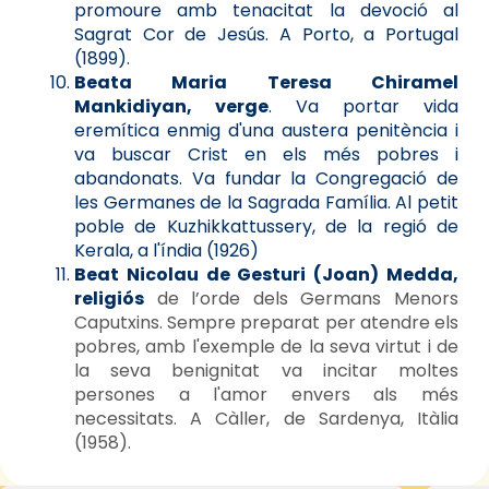
promoure amb tenacitat la devoció al
Sagrat Cor de Jesús. A Porto, a Portugal
(1899).
Beata Maria Teresa Chiramel
Mankidiyan, verge
. Va portar vida
eremítica enmig d'una austera penitència i
va buscar Crist en els més pobres i
abandonats. Va fundar la Congregació de
les Germanes de la Sagrada Família. Al petit
poble de Kuzhikkattussery, de la regió de
Kerala, a l'índia (1926)
Beat Nicolau de Gesturi (Joan) Medda,
religiós
de l’orde dels Germans Menors
Caputxins. Sempre preparat per atendre els
pobres, amb l'exemple de la seva virtut i de
la seva benignitat va incitar moltes
persones a l'amor envers als més
necessitats. A Càller, de Sardenya, Itàlia
(1958).