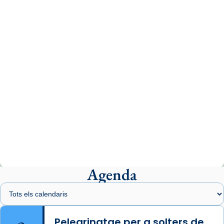
www.vaticannews.va/es/iglesia/news/2026-
07/carmina-historia-depresion-papa-viaje-
espana-testimoni...
Photo
View on Facebook
·
Share
Arquebisbat de Barcelona
2 weeks ago
«Avui les santes Juliana i Semproniana ens
ajuden a alçar la mirada»
Mons. Sergi Gordo, bisbe de Tortosa, ha
presidit aquest 27 de juliol la missa de Les
Agenda
Santes de Mataró.
🔗
tinyurl.com/cvu5jmbk
📸 J. Merino
Pelegrinatge per a solters de