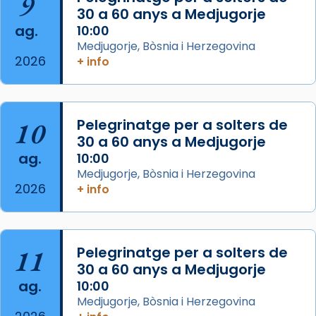
9
30 a 60 anys a Medjugorje
Photo
ag.
10:00
View on Facebook
·
Share
Medjugorje, Bòsnia i Herzegovina
2026
+ info
Arquebisbat de Barcelona
is at Catedral
de Barcelona.
2 weeks ago
Aquest dilluns, 27 de juliol, ha tingut lloc la
10
Pelegrinatge per a solters de
missa d’acció de gràcies en agraïment al
30 a 60 anys a Medjugorje
ag.
comitè organitzador de la visita apostòlica
10:00
Medjugorje, Bòsnia i Herzegovina
del Sant Pare Lleó XIV a Barcelona, i als
2026
+ info
col·laboradors, a la Catedral de Barcelona.
L’arquebisbe de Barcelona, el cardenal Joan
Josep Omella, ha presidit la missa i l’ha
11
Pelegrinatge per a solters de
concelebrat el bisbe auxiliar de Barcelona,
30 a 60 anys a Medjugorje
Mons. David Abadías.
ag.
10:00
📸 Dr. G. Simón
Medjugorje, Bòsnia i Herzegovina