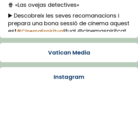
🍿 «Las ovejas detectives»
▶️ Descobreix les seves recomanacions i
prepara una bona sessió de cinema aquest
est
itual @cinemaspiritcat
#CinemaEspiritual
Imatge: Generada amb IA (OpenAI)
Video
Vatican Media
View on Facebook
·
Share
Instagram
Arquebisbat de Barcelona
1 week ago
La Carmina va patir depressió. Fa gairebé
dos mesos, a l'Estadi Lluís Companys, la
jove va fer arribar el seu testimoni al papa
Lleó XIV.
Recupera l'entrevista comp
Vatican
tican News 👇
News