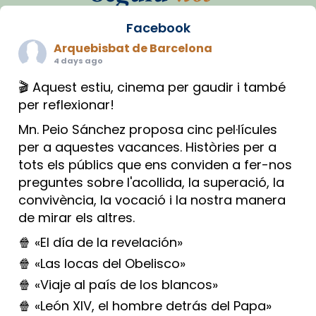
Facebook
Arquebisbat de Barcelona
4 days ago
🎬 Aquest estiu, cinema per gaudir i també
per reflexionar!
Mn. Peio Sánchez proposa cinc pel·lícules
per a aquestes vacances. Històries per a
tots els públics que ens conviden a fer-nos
preguntes sobre l'acollida, la superació, la
convivència, la vocació i la nostra manera
de mirar els altres.
🍿 «El día de la revelación»
🍿 «Las locas del Obelisco»
🍿 «Viaje al país de los blancos»
🍿 «León XIV, el hombre detrás del Papa»