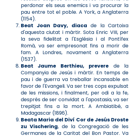
perdonar els seus enemics i va procurar la
pau entre tot el poble. A York, a Anglaterra
(1154).
Beat Joan Davy, diaca
de la Cartoixa
d'aquesta ciutat i màrtir. Sota Enric VIII, per
la seva fidelitat a l'Església i al Pontífex
Romà, va ser empresonat fins a morir de
fam. A Londres, novament a Anglaterra
(1537).
Beat Jaume Berthieu, prevere
de la
Companyia de Jesús i màrtir. En temps de
pau i de guerra va treballar incansable en
favor de l'Evangeli. Va ser tres cops expulsat
de les missions, i finalment, per odi a la fe,
després de ser convidat a l'apostasia, va ser
trepitjat fins a la mort. A Ambiatibé, a
Madagascar (1896).
Beata Maria del Diví Cor de Jesús Droste
zu Vischering
, de la Congregació de les
Germanes de la Caritat del Bon Pastor. Va