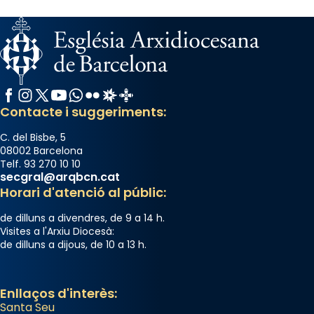
Facebook
Instagram
X / Twitter
YouTube
WhatsApp
Flickr
Radio Estel
Catalunya Cristiana
Contacte i suggeriments:
C. del Bisbe, 5
08002 Barcelona
Telf. 93 270 10 10
secgral@arqbcn.cat
Horari d'atenció al públic:
de dilluns a divendres, de 9 a 14 h.
Visites a l'Arxiu Diocesà:
de dilluns a dijous, de 10 a 13 h.
Enllaços d'interès:
Santa Seu