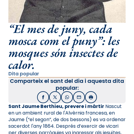
“El mes de juny, cada
mosca com el puny”: les
mosques són insectes de
calor.
Dita popular
Comparteix el sant del dia i aquesta dita
popular:
Facebook
X / Twitter
WhatsApp
Email
Imprimir
Sant Jaume Berthieu, prevere i màrtir
Nascut
en un ambient rural de l'Alvèrnia francesa, en
Jaume (“el segon”, de dos bessons) es va ordenar
sacerdot l'any 1864. Després d’exercir de vicari
per diverses parròquies va ingressar als jesuïtes,