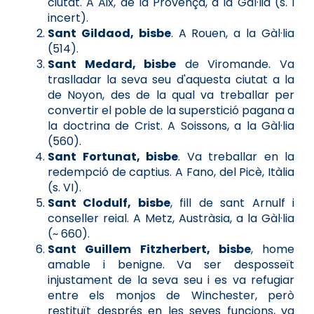
ciutat. A Aix, de la Provença, a la Gàl·lia (s. I
incert).
Sant Gildaod, bisbe
. A Rouen, a la Gàl·lia
(514).
Sant Medard, bisbe
de Viromande. Va
traslladar la seva seu d'aquesta ciutat a la
de Noyon, des de la qual va treballar per
convertir el poble de la superstició pagana a
la doctrina de Crist. A Soissons, a la Gàl·lia
(560).
Sant Fortunat, bisbe
. Va treballar en la
redempció de captius. A Fano, del Picè, Itàlia
(s. VI).
Sant Clodulf, bisbe
, fill de sant Arnulf i
conseller reial. A Metz, Austràsia, a la Gàl·lia
(~ 660).
Sant Guillem Fitzherbert, bisbe
, home
amable i benigne. Va ser desposseït
injustament de la seva seu i es va refugiar
entre els monjos de Winchester, però
restituït després en les seves funcions, va