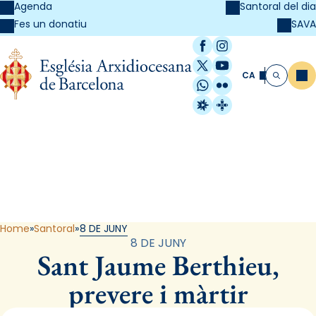
Agenda
Santoral del dia
SAVA
Fes un donatiu
Facebook
Instagram
X / Twitter
YouTube
CA
Me
Cerca
WhatsApp
Flickr
Radio Estel
Catalunya Cristi
Santoral
Home
Santoral
8 DE JUNY
8 DE JUNY
Sant Jaume Berthieu,
prevere i màrtir