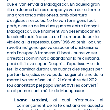
que el van enviar a Madagascar. En aquella gran
illa en Jaume i altres companys van dur a terme
una gran tasca missionera, amb obertura
d'esglésies i escoles. No ho van tenir gens fàcil,
però, a causa de les dues guerres entre França i
Madagascar, que finalment van desem­bocar en
la colonització francesa de l'illa, marcada per la
violència i la repressió. L'any 1896 va tenir lloc una
revolta indígena que va associar el cristianisme
amb l’ocupació francesa. El beat Jaume va ser
arrestat i comminat a abandonar la fe cristiana,
però ell s'hi va negar. Després d'apallissar-lo i de
fer-lo caminar durant uns quants dies seguits per
portar-lo a judici, no va poder seguir el ritme de la
marxa i va ser afusellat. El 21 d'octubre del 2012
fou canonitzat pel papa Benet XVI i es convertí
en el primer sant màrtir de Madagascar.
Sant Maximí
, al qual s'atribueix el
començament de la fe cristiana en aquesta