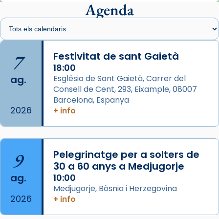
presidit aquest 27 de juliol la missa de Les
Agenda
Santes de Mataró.
🔗
tinyurl.com/cvu5jmbk
📸 J. Merino
7
Festivitat de sant Gaietà
18:00
Photo
ag.
Església de Sant Gaietà, Carrer del
View on Facebook
·
Share
Consell de Cent, 293, Eixample, 08007
Barcelona, Espanya
2026
Arquebisbat de Barcelona
+ info
is at Catedral
de Barcelona.
2 weeks ago
Aquest dilluns, 27 de juliol, ha tingut lloc la
9
Pelegrinatge per a solters de
missa d’acció de gràcies en agraïment al
30 a 60 anys a Medjugorje
comitè organitzador de la visita apostòlica
ag.
10:00
del Sant Pare Lleó XIV a Barcelona, i als
Medjugorje, Bòsnia i Herzegovina
col·laboradors, a la Catedral de Barcelona.
2026
+ info
L’arquebisbe de Barcelona, el cardenal Joan