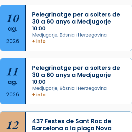
Josep Omella, ha presidit la missa i l’ha
concelebrat el bisbe auxiliar de Barcelona,
10
Pelegrinatge per a solters de
Mons. David Abadías.
30 a 60 anys a Medjugorje
📸 Dr. G. Simón
ag.
10:00
Medjugorje, Bòsnia i Herzegovina
Photo
2026
+ info
View on Facebook
·
Share
Arquebisbat de Barcelona
11
Pelegrinatge per a solters de
2 weeks ago
30 a 60 anys a Medjugorje
Memòria de les santes Juliana i
ag.
10:00
Semproniana, verges i màrtirs.
Medjugorje, Bòsnia i Herzegovina
2026
+ info
Acompanyant la història de sant Cugat, a
partir de l’Edat Mitjana sorgeix la tradició
que les santes Juliana (“relatiu a Júlia”) i
Semproniana (“relatiu a Semprònia =
12
437 Festes de Sant Roc de
eterna”) són deixebles seves. I l’any 1667, el
Barcelona a la plaça Nova