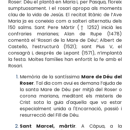
Roser: Déu el plantà en Maria i, per Pasqua, floreix
sumptuosament. I el rosari apropa als moments
clau de la vida de Jesús. El recitat litànic de l’Ave
Maria ja es coneixia com a salteri alternatiu dels
150 salms. Sant Pere Màrtir († 1252) inicià les
confraries marianes; Alan de Rupe (1478)
comentà el ‘Rosari de la Mare de Déu’; Albert de
Castello, l’estructurà (1521); sant Pius V, el
consagrà i, després de Lepant (1571), n’implantà
la festa. Moltes famílies han enfortit la fe amb el
Rosari.
Memòria de la santíssima
Mare de Déu del
Roser
. Tal dia com avui es demana l’ajuda de
la santa Mare de Déu per mitjà del Roser o
corona mariana, meditant els misteris de
Crist sota la guia d'aquella que va estar
especialment unida a l'Encarnació, passió i
resurrecció del Fill de Déu.
Sant Marcel, màrtir
. A Càpua, a la