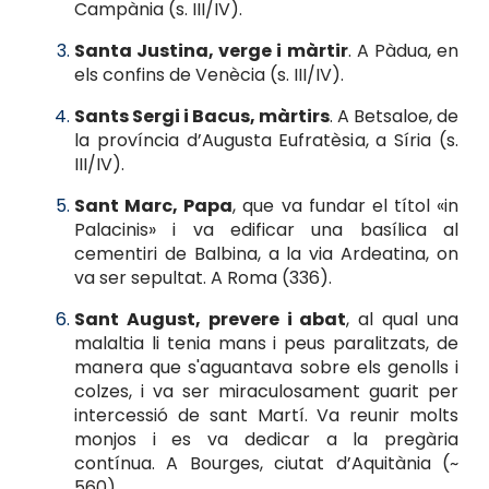
Campània (s. III/IV).
Santa Justina, verge i màrtir
. A Pàdua, en
els confins de Venècia (s. III/IV).
Sants Sergi i Bacus, màrtirs
. A Betsaloe, de
la província d’Augusta Eufratèsia, a Síria (s.
III/IV).
Sant Marc, Papa
, que va fundar el títol «in
Palacinis» i va edificar una basílica al
cementiri de Balbina, a la via Ardeatina, on
va ser sepultat. A Roma (336).
Sant August, prevere i abat
, al qual una
malaltia li tenia mans i peus paralitzats, de
manera que s'aguantava sobre els genolls i
colzes, i va ser miraculosament guarit per
intercessió de sant Martí. Va reunir molts
monjos i es va dedicar a la pregària
contínua. A Bourges, ciutat d’Aquitània (~
560).