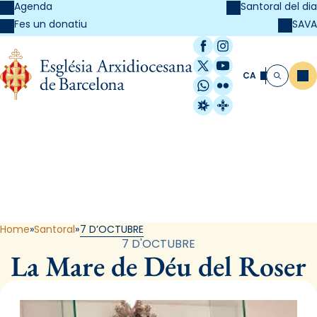
Agenda
Santoral del dia
SAVA
Fes un donatiu
Facebook
Instagram
X / Twitter
YouTube
CA
Me
Cerca
WhatsApp
Flickr
Radio Estel
Catalunya Cristi
Santoral
Home
Santoral
7 D’OCTUBRE
7 D'OCTUBRE
La Mare de Déu del Roser