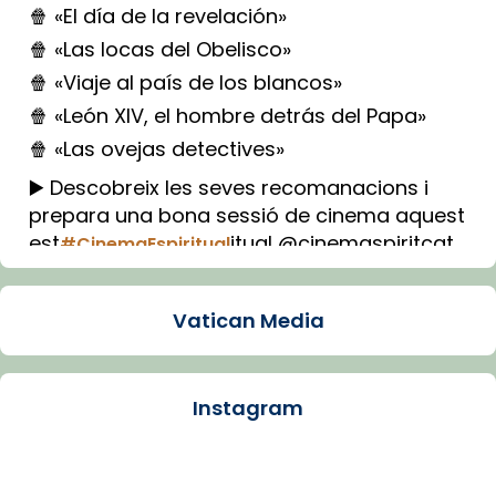
🍿 «El día de la revelación»
🍿 «Las locas del Obelisco»
🍿 «Viaje al país de los blancos»
🍿 «León XIV, el hombre detrás del Papa»
🍿 «Las ovejas detectives»
▶️ Descobreix les seves recomanacions i
prepara una bona sessió de cinema aquest
est
itual @cinemaspiritcat
#CinemaEspiritual
Imatge: Generada amb IA (OpenAI)
Video
Vatican Media
View on Facebook
·
Share
Instagram
Arquebisbat de Barcelona
1 week ago
La Carmina va patir depressió. Fa gairebé