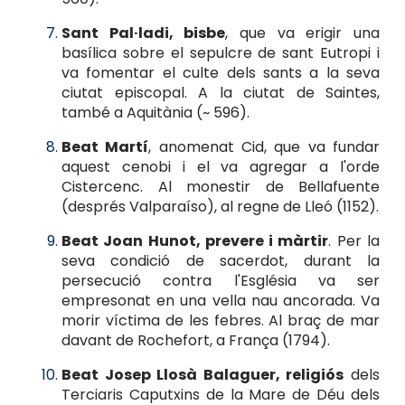
Sant Pal·ladi, bisbe
, que va erigir una
basílica sobre el sepulcre de sant Eutropi i
va fomentar el culte dels sants a la seva
ciutat episcopal. A la ciutat de Saintes,
també a Aquitània (~ 596).
Beat Martí
, anomenat Cid, que va fundar
aquest cenobi i el va agregar a l'orde
Cistercenc. Al monestir de Bellafuente
(després Valparaíso), al regne de Lleó (1152).
Beat Joan Hunot, prevere i màrtir
. Per la
seva condició de sacerdot, durant la
persecució contra l'Església va ser
empresonat en una vella nau ancorada. Va
morir víctima de les febres. Al braç de mar
davant de Rochefort, a França (1794).
Beat Josep Llosà Balaguer, religiós
dels
Terciaris Caputxins de la Mare de Déu dels