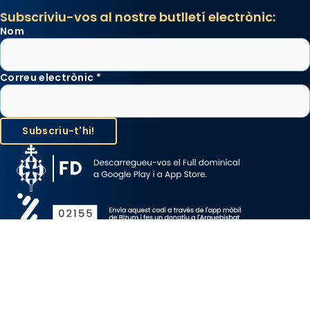
Subscriviu-vos al nostre butlletí electrònic:
Nom
Correu electrònic
*
Avís Legal
Protecció de Dades
Política de Cookies
Canal de denúncia
Copyright 2026 ©ARQUEBISBAT DE BARCELONA, tots els drets
reservats.