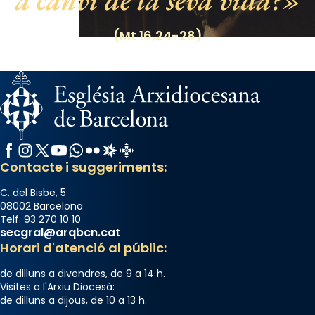
a canvi de la seva vida?
View on Facebook
·
Share
(Mt 16,24-28)
Facebook
Instagram
X / Twitter
YouTube
WhatsApp
Flickr
Radio Estel
Catalunya Cristiana
Contacte i suggeriments:
C. del Bisbe, 5
08002 Barcelona
Telf. 93 270 10 10
secgral@arqbcn.cat
Horari d'atenció al públic:
de dilluns a divendres, de 9 a 14 h.
Visites a l'Arxiu Diocesà:
de dilluns a dijous, de 10 a 13 h.