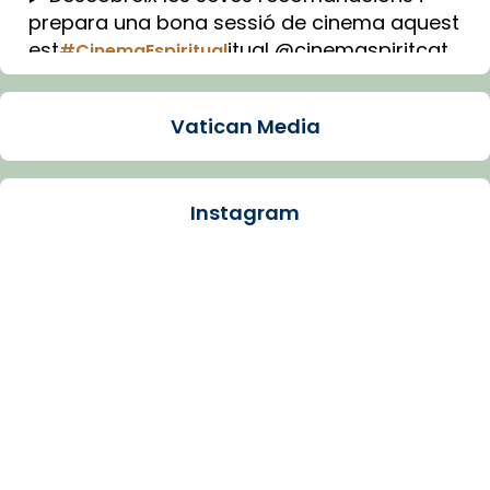
prepara una bona sessió de cinema aquest
est
itual @cinemaspiritcat
#CinemaEspiritual
Imatge: Generada amb IA (OpenAI)
Video
Vatican Media
View on Facebook
·
Share
Instagram
Arquebisbat de Barcelona
1 week ago
La Carmina va patir depressió. Fa gairebé
dos mesos, a l'Estadi Lluís Companys, la
jove va fer arribar el seu testimoni al papa
Lleó XIV.
Recupera l'entrevista comp
Vatican
tican News 👇
News
www.vaticannews.va/es/iglesia/news/2026-