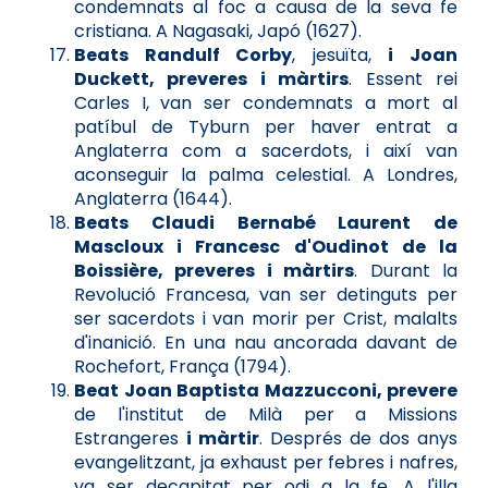
condemnats al foc a causa de la seva fe
cristiana. A Nagasaki, Japó (1627).
Beats Randulf Corby
, jesuïta,
i Joan
Duckett, preveres i màrtirs
. Essent rei
Carles I, van ser condemnats a mort al
patíbul de Tyburn per haver entrat a
Anglaterra com a sacerdots, i així van
aconseguir la palma celestial. A Londres,
Anglaterra (1644).
Beats Claudi Bernabé Laurent de
Mascloux i Francesc d'Oudinot de la
Boissière, preveres i màrtirs
. Durant la
Revolució Francesa, van ser detinguts per
ser sacerdots i van morir per Crist, malalts
d'inanició. En una nau ancorada davant de
Rochefort, França (1794).
Beat Joan Baptista Mazzucconi, prevere
de l'institut de Milà per a Missions
Estrangeres
i màrtir
. Després de dos anys
evangelitzant, ja exhaust per febres i nafres,
va ser decapitat per odi a la fe. A l'illa