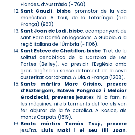
Flandes, d’Austràsia (~ 760).
Sant Gauzlí, bisbe
, promotor de la vida
monàstica. A Toul, de la Lotaríngia (ara
França) (962).
Sant Joan de Lodi, bisbe
, acompanyant de
sant Pere Damià en legacions. A Gubbio, a la
regió italiana de l'Úmbria (~ 1106).
Sant Esteve de Chatillon, bisbe
. Tret de la
solitud cenobítica de la Cartoixa de Les
Portes (Belley), va presidir l'Església amb
gran diligència i sense detriment de la seva
austeritat cartoixana. A Dia, a França (1208).
Sants màrtirs Marc Crisino, prevere
d’Esztergom, Esteve Pongracz i Melcior
Grodziecki, preveres
jesuïtes. Ni la fam, ni
les màquines, ni els turments del foc els van
fer abjurar de la fe catòlica. A Kosice, als
monts Carpats (1619).
Beats màrtirs Tomàs Tsuji, prevere
jesuïta,
Lluís Maki i el seu fill Joan
,