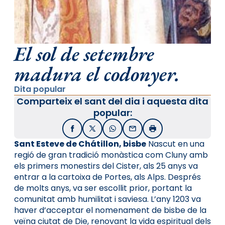
El sol de setembre
madura el codonyer.
Dita popular
Comparteix el sant del dia i aquesta dita
popular:
Facebook
X / Twitter
WhatsApp
Email
Imprimir
Sant Esteve de Chátillon, bisbe
Nascut en una
regió de gran tradició monàstica com Cluny amb
els primers monestirs del Cister, als 25 anys va
entrar a la cartoixa de Portes, als Alps. Després
de molts anys, va ser escollit prior, portant la
comunitat amb humilitat i saviesa. L’any 1203 va
haver d’acceptar el nomenament de bisbe de la
veïna ciutat de Die, renovant la vida espiritual dels