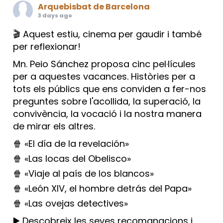
Arquebisbat de Barcelona
3 days ago
🎬 Aquest estiu, cinema per gaudir i també
per reflexionar!
Mn. Peio Sánchez proposa cinc pel·lícules
per a aquestes vacances. Històries per a
tots els públics que ens conviden a fer-nos
preguntes sobre l'acollida, la superació, la
convivència, la vocació i la nostra manera
de mirar els altres.
🍿 «El día de la revelación»
🍿 «Las locas del Obelisco»
🍿 «Viaje al país de los blancos»
🍿 «León XIV, el hombre detrás del Papa»
🍿 «Las ovejas detectives»
▶️ Descobreix les seves recomanacions i