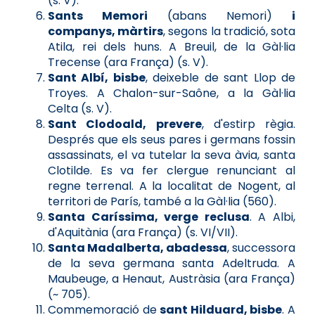
(s. V).
Sants Memori
(abans Nemori)
i
companys, màrtirs
, segons la tradició, sota
Atila, rei dels huns. A Breuil, de la Gàl·lia
Trecense (ara França) (s. V).
Sant Albí, bisbe
, deixeble de sant Llop de
Troyes. A Chalon-sur-Saône, a la Gàl·lia
Celta (s. V).
Sant Clodoald, prevere
, d'estirp règia.
Després que els seus pares i germans fossin
assassinats, el va tutelar la seva àvia, santa
Clotilde. Es va fer clergue renunciant al
regne terrenal. A la localitat de Nogent, al
territori de París, també a la Gàl·lia (560).
Santa Caríssima, verge reclusa
. A Albi,
d'Aquitània (ara França) (s. VI/VII).
Santa Madalberta, abadessa
, successora
de la seva germana santa Adeltruda. A
Maubeuge, a Henaut, Austràsia (ara França)
(~ 705).
Commemoració de
sant Hilduard, bisbe
. A