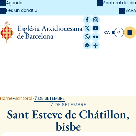
Agenda
Santoral del dia
SAVA
Fes un donatiu
Facebook
Instagram
X / Twitter
YouTube
CA
Me
Cerca
WhatsApp
Flickr
Radio Estel
Catalunya Cristi
Santoral
Home
Santoral
7 DE SETEMBRE
7 DE SETEMBRE
Sant Esteve de Chátillon,
bisbe