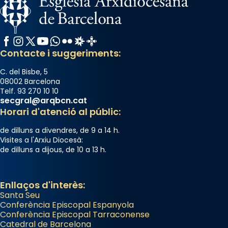
Facebook
Instagram
X / Twitter
YouTube
WhatsApp
Flickr
Radio Estel
Catalunya Cristiana
Contacte i suggeriments:
C. del Bisbe, 5
08002 Barcelona
Telf. 93 270 10 10
secgral@arqbcn.cat
Horari d'atenció al públic:
de dilluns a divendres, de 9 a 14 h.
Visites a l'Arxiu Diocesà:
de dilluns a dijous, de 10 a 13 h.
Enllaços d'interès:
Santa Seu
Conferència Episcopal Espanyola
Conferència Episcopal Tarraconense
Catedral de Barcelona