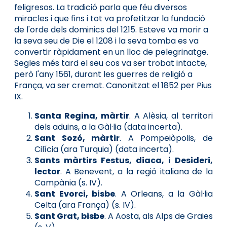
feligresos. La tradició parla que féu diversos
miracles i que fins i tot va profetitzar la fundació
de l'orde dels dominics del 1215. Esteve va morir a
la seva seu de Die el 1208 i la seva tomba es va
convertir ràpidament en un lloc de pelegrinatge.
Segles més tard el seu cos va ser trobat intacte,
però l'any 1561, durant les guerres de religió a
França, va ser cremat. Canonitzat el 1852 per Pius
IX.
Santa Regina, màrtir
. A Alèsia, al territori
dels aduins, a la Gàl·lia (data incerta).
Sant Sozó, màrtir
. A Pompeiòpolis, de
Cilícia (ara Turquia) (data incerta).
Sants màrtirs Festus, diaca, i Desideri,
lector
. A Benevent, a la regió italiana de la
Campània (s. IV).
Sant Evorci, bisbe
. A Orleans, a la Gàl·lia
Celta (ara França) (s. IV).
Sant Grat, bisbe
. A Aosta, als Alps de Graies