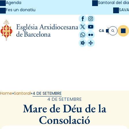
Agenda
Santoral del dia
SAVA
Fes un donatiu
Facebook
Instagram
X / Twitter
YouTube
CA
Me
Cerca
WhatsApp
Flickr
Radio Estel
Catalunya Cristi
Santoral
Home
Santoral
4 DE SETEMBRE
4 DE SETEMBRE
Mare de Déu de la
Consolació