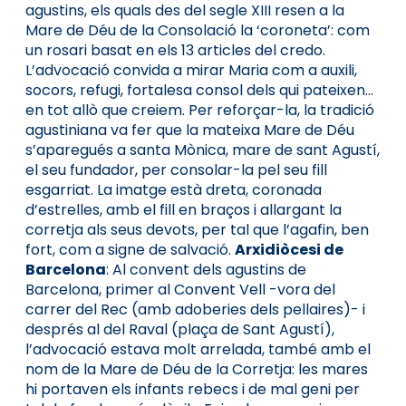
agustins, els quals des del segle XIII resen a la
Mare de Déu de la Consolació la ‘coroneta’: com
un rosari basat en els 13 articles del credo.
L’advocació convida a mirar Maria com a auxili,
socors, refugi, fortalesa consol dels qui pateixen...
en tot allò que creiem. Per reforçar-la, la tradició
agustiniana va fer que la mateixa Mare de Déu
s’apa­regués a santa Mònica, mare de sant Agustí,
el seu fundador, per consolar-la pel seu fill
esgarriat. La imatge està dreta, coronada
d’estrelles, amb el fill en braços i allargant la
corretja als seus devots, per tal que l’agafin, ben
fort, com a signe de salvació.
Arxidiòcesi de
Barcelona
: Al convent dels agustins de
Barcelona, primer al Convent Vell -vora del
carrer del Rec (amb adoberies dels pellaires)- i
després al del Raval (plaça de Sant Agustí),
l’advocació estava molt arrelada, també amb el
nom de la Mare de Déu de la Corretja: les mares
hi portaven els infants rebecs i de mal geni per