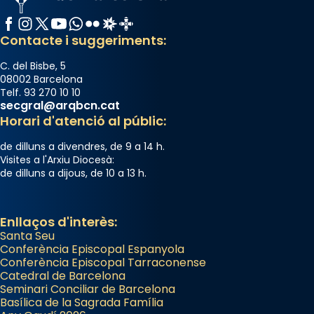
Facebook
Instagram
X / Twitter
YouTube
WhatsApp
Flickr
Radio Estel
Catalunya Cristiana
Contacte i suggeriments:
C. del Bisbe, 5
08002 Barcelona
Telf. 93 270 10 10
secgral@arqbcn.cat
Horari d'atenció al públic:
de dilluns a divendres, de 9 a 14 h.
Visites a l'Arxiu Diocesà:
de dilluns a dijous, de 10 a 13 h.
Enllaços d'interès:
Santa Seu
Conferència Episcopal Espanyola
Conferència Episcopal Tarraconense
Catedral de Barcelona
Seminari Conciliar de Barcelona
Basílica de la Sagrada Família