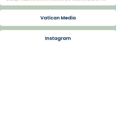
Imatge: Generada amb IA (OpenAI)
Video
Vatican Media
View on Facebook
·
Share
Instagram
Arquebisbat de Barcelona
2 weeks ago
La Carmina va patir depressió. Fa gairebé
dos mesos, a l'Estadi Lluís Companys, la
jove va fer arribar el seu testimoni al papa
Lleó XIV.
Recupera l'entrevista comp
Vatican
tican News 👇
News
www.vaticannews.va/es/iglesia/news/2026-
07/carmina-historia-depresion-papa-viaje-
espana-testimoni...