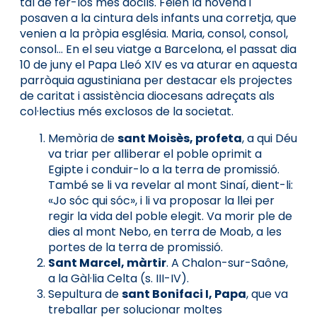
tal de fer-los més dòcils. Feien la novena i
posaven a la cintura dels infants una corretja, que
venien a la pròpia església. Maria, consol, consol,
consol... En el seu viatge a Barcelona, el passat dia
10 de juny el Papa Lleó XIV es va aturar en aquesta
parròquia agustiniana per destacar els projectes
de caritat i assistència diocesans adreçats als
col·lectius més exclosos de la societat.
Memòria de
sant Moisès, profeta
, a qui Déu
va triar per alliberar el poble oprimit a
Egipte i conduir-lo a la terra de promissió.
També se li va revelar al mont Sinaí, dient-li:
«Jo sóc qui sóc», i li va proposar la llei per
regir la vida del poble elegit. Va morir ple de
dies al mont Nebo, en terra de Moab, a les
portes de la terra de promissió.
Sant Marcel, màrtir
. A Chalon-sur-Saône,
a la Gàl·lia Celta (s. III-IV).
Sepultura de
sant Bonifaci I, Papa
, que va
treballar per solucionar moltes