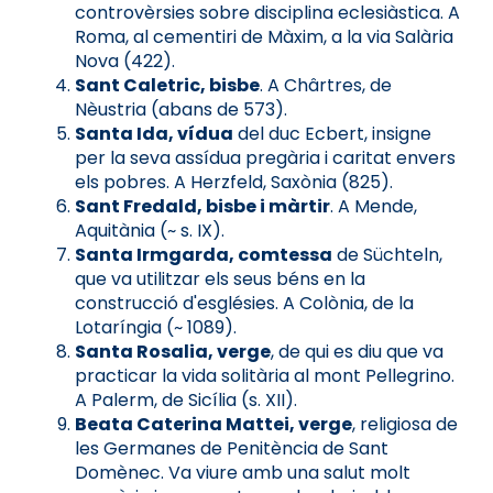
controvèrsies sobre disciplina eclesiàstica. A
Roma, al cementiri de Màxim, a la via Salària
Nova (422).
Sant Caletric, bisbe
. A Chârtres, de
Nèustria (abans de 573).
Santa Ida, vídua
del duc Ecbert, insigne
per la seva assídua pregària i caritat envers
els pobres. A Herzfeld, Saxònia (825).
Sant Fredald, bisbe i màrtir
. A Mende,
Aquitània (~ s. IX).
Santa Irmgarda, comtessa
de Süchteln,
que va utilitzar els seus béns en la
construcció d'esglésies. A Colònia, de la
Lotaríngia (~ 1089).
Santa Rosalia, verge
, de qui es diu que va
practicar la vida solitària al mont Pellegrino.
A Palerm, de Sicília (s. XII).
Beata Caterina Mattei, verge
, religiosa de
les Germanes de Penitència de Sant
Domènec. Va viure amb una salut molt