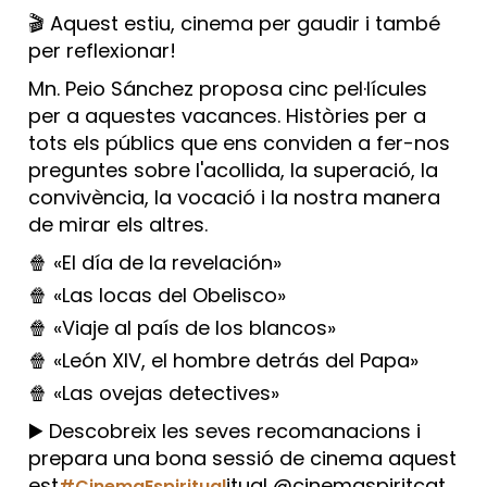
🎬 Aquest estiu, cinema per gaudir i també
per reflexionar!
Mn. Peio Sánchez proposa cinc pel·lícules
per a aquestes vacances. Històries per a
tots els públics que ens conviden a fer-nos
preguntes sobre l'acollida, la superació, la
convivència, la vocació i la nostra manera
de mirar els altres.
🍿 «El día de la revelación»
🍿 «Las locas del Obelisco»
🍿 «Viaje al país de los blancos»
🍿 «León XIV, el hombre detrás del Papa»
🍿 «Las ovejas detectives»
▶️ Descobreix les seves recomanacions i
prepara una bona sessió de cinema aquest
est
itual @cinemaspiritcat
#CinemaEspiritual