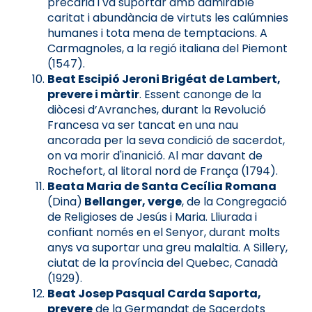
precària i va suportar amb admirable
caritat i abundància de virtuts les calúmnies
humanes i tota mena de temptacions. A
Carmagnoles, a la regió italiana del Piemont
(1547).
Beat Escipió Jeroni Brigéat de Lambert,
prevere i màrtir
. Essent canonge de la
diòcesi d’Avranches, durant la Revolució
Francesa va ser tancat en una nau
ancorada per la seva condició de sacerdot,
on va morir d'inanició. Al mar davant de
Rochefort, al litoral nord de França (1794).
Beata Maria de Santa Cecília Romana
(Dina)
Bellanger, verge
, de la Congregació
de Religioses de Jesús i Maria. Lliurada i
confiant només en el Senyor, durant molts
anys va suportar una greu malaltia. A Sillery,
ciutat de la província del Quebec, Canadà
(1929).
Beat Josep Pasqual Carda Saporta,
prevere
de la Germandat de Sacerdots