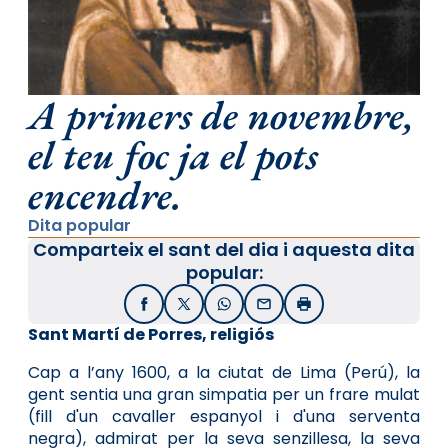
A primers de novembre,
el teu foc ja el pots
encendre.
Dita popular
Comparteix el sant del dia i aquesta dita
popular:
Facebook
X / Twitter
WhatsApp
Email
Imprimir
Sant Martí de Porres, religiós
Cap a l’any 1600, a la ciutat de Lima (Perú), la
gent sentia una gran simpatia per un frare mulat
(fill d'un cavaller espanyol i d'una serventa
negra), admirat per la seva senzillesa, la seva