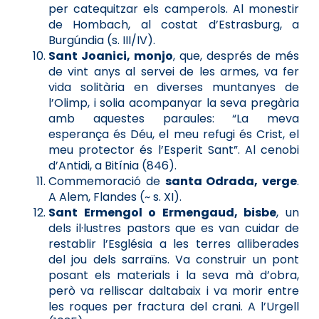
per catequitzar els camperols. Al monestir
de Hombach, al costat d’Estrasburg, a
Burgúndia (s. III/IV).
Sant Joanici, monjo
, que, després de més
de vint anys al servei de les armes, va fer
vida solitària en diverses muntanyes de
l’Olimp, i solia acompanyar la seva pregària
amb aquestes paraules: “La meva
esperança és Déu, el meu refugi és Crist, el
meu protector és l’Esperit Sant”. Al cenobi
d’Antidi, a Bitínia (846).
Commemoració de
santa Odrada, verge
.
A Alem, Flandes (~ s. XI).
Sant Ermengol o Ermengaud, bisbe
, un
dels il·lustres pastors que es van cuidar de
restablir l’Església a les terres alliberades
del jou dels sarraïns. Va construir un pont
posant els materials i la seva mà d’obra,
però va relliscar daltabaix i va morir entre
les roques per fractura del crani. A l’Urgell