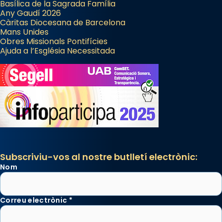
Basílica de la Sagrada Família
Any Gaudí 2026
Càritas Diocesana de Barcelona
Mans Unides
Obres Missionals Pontifícies
Ajuda a l’Església Necessitada
Subscriviu-vos al nostre butlletí electrònic:
Nom
Correu electrònic
*