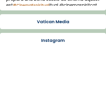
est
itual @cinemaspiritcat
#CinemaEspiritual
Imatge: Generada amb IA (OpenAI)
Video
Vatican Media
View on Facebook
·
Share
Instagram
Arquebisbat de Barcelona
1 week ago
La Carmina va patir depressió. Fa gairebé
dos mesos, a l'Estadi Lluís Companys, la
jove va fer arribar el seu testimoni al papa
Lleó XIV.
Recupera l'entrevista comp
Vatican
tican News 👇
News
www.vaticannews.va/es/iglesia/news/2026-
07/carmina-historia-depresion-papa-viaje-