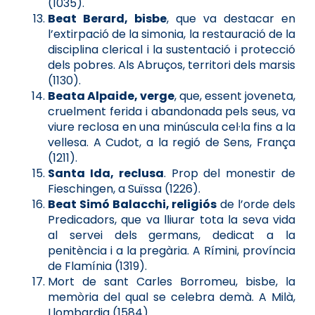
(1035).
Beat Berard, bisbe
, que va destacar en
l’extirpació de la simonia, la restauració de la
disciplina clerical i la sustentació i protecció
dels pobres. Als Abruços, territori dels marsis
(1130).
Beata Alpaide, verge
, que, essent joveneta,
cruelment ferida i abandonada pels seus, va
viure reclosa en una minúscula cel·la fins a la
vellesa. A Cudot, a la regió de Sens, França
(1211).
Santa Ida, reclusa
. Prop del monestir de
Fieschingen, a Suïssa (1226).
Beat Simó Balacchi, religiós
de l’orde dels
Predicadors, que va lliurar tota la seva vida
al servei dels germans, dedicat a la
penitència i a la pregària. A Rímini, província
de Flamínia (1319).
Mort de sant Carles Borromeu, bisbe, la
memòria del qual se celebra demà. A Milà,
Llombardia (1584).