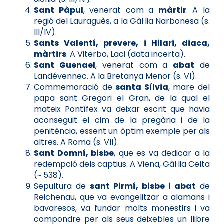
Sant Pàpul
, venerat com a
màrtir
. A la
regió del Lauraguès, a la Gàl·lia Narbonesa (s.
III/IV).
Sants Valentí, prevere, i Hilari, diaca,
màrtirs
. A Viterbo, Laci (data incerta).
Sant Guenael
, venerat com a
abat
de
Landévennec. A la Bretanya Menor (s. VI).
Commemoració de
santa Sílvia
, mare del
papa sant Gregori el Gran, de la qual el
mateix Pontífex va deixar escrit que havia
aconseguit el cim de la pregària i de la
penitència, essent un òptim exemple per als
altres. A Roma (s. VII).
Sant Domní, bisbe
, que es va dedicar a la
redempció dels captius. A Viena, Gàl·lia Celta
(~ 538).
Sepultura de
sant Pirmí, bisbe i abat
de
Reichenau, que va evangelitzar a alamans i
bavaresos, va fundar molts monestirs i va
compondre per als seus deixebles un llibre