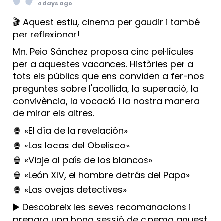
4 days ago
🎬 Aquest estiu, cinema per gaudir i també
per reflexionar!
Mn. Peio Sánchez proposa cinc pel·lícules
per a aquestes vacances. Històries per a
tots els públics que ens conviden a fer-nos
preguntes sobre l'acollida, la superació, la
convivència, la vocació i la nostra manera
de mirar els altres.
🍿 «El día de la revelación»
🍿 «Las locas del Obelisco»
🍿 «Viaje al país de los blancos»
🍿 «León XIV, el hombre detrás del Papa»
🍿 «Las ovejas detectives»
▶️ Descobreix les seves recomanacions i
prepara una bona sessió de cinema aquest