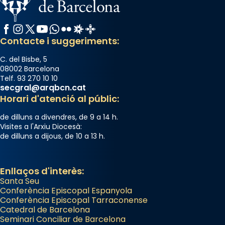
Facebook
Instagram
X / Twitter
YouTube
WhatsApp
Flickr
Radio Estel
Catalunya Cristiana
Contacte i suggeriments:
C. del Bisbe, 5
08002 Barcelona
Telf. 93 270 10 10
secgral@arqbcn.cat
Horari d'atenció al públic:
de dilluns a divendres, de 9 a 14 h.
Visites a l'Arxiu Diocesà:
de dilluns a dijous, de 10 a 13 h.
Enllaços d'interès:
Santa Seu
Conferència Episcopal Espanyola
Conferència Episcopal Tarraconense
Catedral de Barcelona
Seminari Conciliar de Barcelona