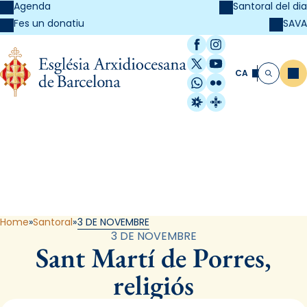
Agenda
Santoral del dia
SAVA
Fes un donatiu
Facebook
Instagram
X / Twitter
YouTube
CA
Me
Cerca
WhatsApp
Flickr
Radio Estel
Catalunya Cristi
Santoral
Home
Santoral
3 DE NOVEMBRE
3 DE NOVEMBRE
Sant Martí de Porres,
religiós