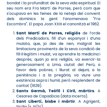
bondat i la profunditat de la seva vida espiritual. El
seu nom era Fra Martí de Porres, però com que
s'ocupava en les feines de la neteja del convent
dels dominics la gent l’anomenava: "Fra
Escombra". El papa Joan XXIII el canonitzà el 1962.
Sant Martí de Porres, religiós
de l’orde
dels Predicadors, fill d’un espanyol i d’una
mulata, que, ja des de nen, malgrat les
limitacions provinents de la seva condició de
fill il·legítim i mulat, va aprendre la medicina i
després, quan ja era religiós, va exercir-la
generosament a Lima, ciutat del Perú, a
favor dels pobres, i lliurat al dejuni, a la
penitència i a la pregària, va viure una
existència aspra i humil, però resplendent de
caritat (1639).
Sants Germà, Teòfil i Ciril, màrtirs
. A
Cesarea de Capadòcia (data incerta).
Sant Libertí, bisbe i màrtir
. A Agrigent,
Sicília (s. III/IV).