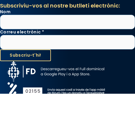
Subscriviu-vos al nostre butlletí electrònic:
Nom
Correu electrònic
*
Avís Legal
Protecció de Dades
Política de Cookies
Canal de denúncia
Copyright 2026 ©ARQUEBISBAT DE BARCELONA, tots els drets
reservats.