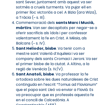
sant Sever, juntament amb aquest va ser
sotmès a cruels turments. Va pujar ell en
primer lloc victoriós a cel. A Bizia (ara Wiza),
a Tràcia (~ s. III).
Commemoració dels
sants Marc i Mucià,
màrtirs
. Van ser decapitats per negar-se a
oferir sacrificis als ídols i per confessar
valentament la fe en Crist. A Mèsia, als
Balcans (~ s. IV).
Sant Heliodor, bisbe
. Va tenir com a
mestre sant Valerià d’Aquileia i va ser
company dels sants Cromaci i Jeroni. Va ser
el primer bisbe de la ciutat. A Altino, a la
regió de Venècia (s. IV/V).
Sant Anatoli, bisbe
. Va professar la fe
ortodoxa sobre les dues naturaleses de Crist
continguda en l’escrit “Tomus ad Flavianum”
que el papa sant Lleó va enviar a Flavià. Es
va preocupar que es professés aquesta fe
en el concili de Calcedònia. A