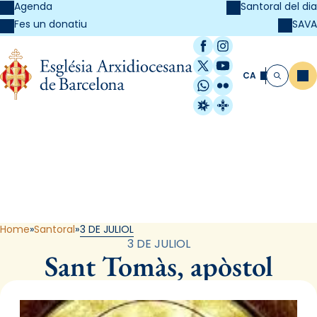
Agenda
Santoral del dia
SAVA
Fes un donatiu
Facebook
Instagram
X / Twitter
YouTube
CA
Me
Cerca
WhatsApp
Flickr
Radio Estel
Catalunya Cristi
Santoral
Home
Santoral
3 DE JULIOL
3 DE JULIOL
Sant Tomàs, apòstol