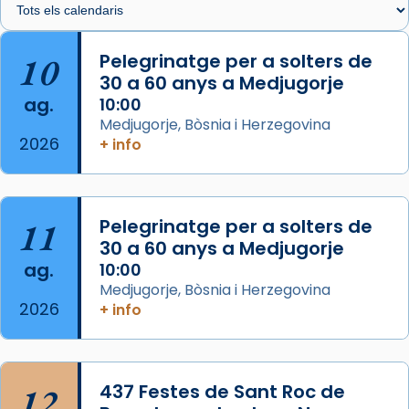
🔗
tinyurl.com/cvu5jmbk
📸 J. Merino
10
Pelegrinatge per a solters de
30 a 60 anys a Medjugorje
Photo
ag.
10:00
View on Facebook
·
Share
Medjugorje, Bòsnia i Herzegovina
2026
+ info
Arquebisbat de Barcelona
is at Catedral
de Barcelona.
2 weeks ago
Aquest dilluns, 27 de juliol, ha tingut lloc la
11
Pelegrinatge per a solters de
missa d’acció de gràcies en agraïment al
30 a 60 anys a Medjugorje
ag.
comitè organitzador de la visita apostòlica
10:00
Medjugorje, Bòsnia i Herzegovina
del Sant Pare Lleó XIV a Barcelona, i als
2026
+ info
col·laboradors, a la Catedral de Barcelona.
L’arquebisbe de Barcelona, el cardenal Joan
Josep Omella, ha presidit la missa i l’ha
12
437 Festes de Sant Roc de
concelebrat el bisbe auxiliar de Barcelona,