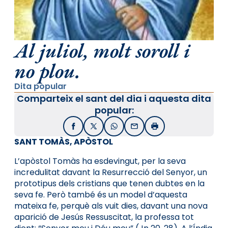
Al juliol, molt soroll i
no plou.
Dita popular
Comparteix el sant del dia i aquesta dita
popular:
Facebook
X / Twitter
WhatsApp
Email
Imprimir
SANT TOMÀS, APÒSTOL
L’apòstol Tomàs ha esdevingut, per la seva
incredulitat davant la Resurrecció del Senyor, un
prototipus dels cristians que tenen dubtes en la
seva fe. Però també és un model d’aquesta
mateixa fe, perquè als vuit dies, davant una nova
aparició de Jesús Ressuscitat, la professa tot