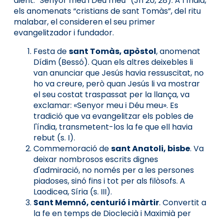
dient: “Senyor meu i Déu meu” (Jn 20, 28). A l’Índia,
els anomenats “cristians de sant Tomàs”, del ritu
malabar, el consideren el seu primer
evangelitzador i fundador.
Festa de
sant Tomàs, apòstol
, anomenat
Dídim (Bessó). Quan els altres deixebles li
van anunciar que Jesús havia ressuscitat, no
ho va creure, però quan Jesús li va mostrar
el seu costat traspassat per la llança, va
exclamar: «Senyor meu i Déu meu». Es
tradició que va evangelitzar els pobles de
l'índia, transmetent-los la fe que ell havia
rebut (s. I).
Commemoració de
sant Anatoli, bisbe
. Va
deixar nombrosos escrits dignes
d'admiració, no només per a les persones
piadoses, sinó fins i tot per als filòsofs. A
Laodicea, Síria (s. III).
Sant Memnó, centurió i màrtir
. Convertit a
la fe en temps de Dioclecià i Maximià per