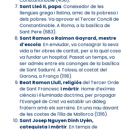
Constantinoble (458).
Sant Lleó II, papa
. Coneixedor de les
llengües grega i llatina, amic de la pobresa i
dels pobres. Va aprovar el Tercer Concili de
Constantinoble. A Roma, a la basílica de
Sant Pere (683).
Sant Ramon o Raimon Gayrard, mestre
d’escola
. En enviudar, va consagrar la seva
vida a fer obres de caritat, per a la qual cosa
va fundar un hospital. Passat un temps, va
ser admès entre els canonges de la basílica
de Sant Sadurní. A Tolosa, al costat del
Garona, a França (1118).
Beat Ramon Llull, religiós
del Tercer Orde
de Sant Francesc
i màrtir
. Home d’exímia
ciència i il·luminada doctrina, per propagar
l’Evangeli de Crist va establir un diàleg
fratern amb els sarraïns. En una nau davant
de les costes de l'illa de Mallorca (1316).
Sant Josep Nguyen Dinh Uyèn,
catequista i màrtir
. En temps de