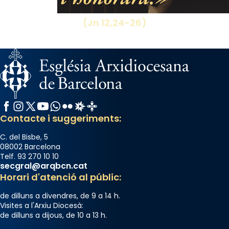
(Jn 12,24-26)
Facebook
Instagram
X / Twitter
YouTube
WhatsApp
Flickr
Radio Estel
Catalunya Cristiana
Contacte i suggeriments:
C. del Bisbe, 5
08002 Barcelona
Telf. 93 270 10 10
secgral@arqbcn.cat
Horari d'atenció al públic:
de dilluns a divendres, de 9 a 14 h.
Visites a l'Arxiu Diocesà:
de dilluns a dijous, de 10 a 13 h.