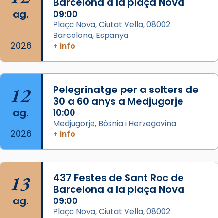
Barcelona a la plaça Nova
Mons. David Abadías.
ag.
09:00
📸 Dr. G. Simón
Plaça Nova, Ciutat Vella, 08002
Barcelona, Espanya
Photo
2026
+ info
View on Facebook
·
Share
Arquebisbat de Barcelona
12
Pelegrinatge per a solters de
2 weeks ago
30 a 60 anys a Medjugorje
Memòria de les santes Juliana i
ag.
10:00
Semproniana, verges i màrtirs.
Medjugorje, Bòsnia i Herzegovina
2026
Acompanyant la història de sant Cugat, a
+ info
partir de l’Edat Mitjana sorgeix la tradició
que les santes Juliana (“relatiu a Júlia”) i
Semproniana (“relatiu a Semprònia =
13
437 Festes de Sant Roc de
eterna”) són deixebles seves. I l’any 1667, el
Barcelona a la plaça Nova
frare Joan Gaspar Roig, afirma en una obra
ag.
09:00
que les santes són filles de l’antiga Iluro.
Plaça Nova, Ciutat Vella, 08002