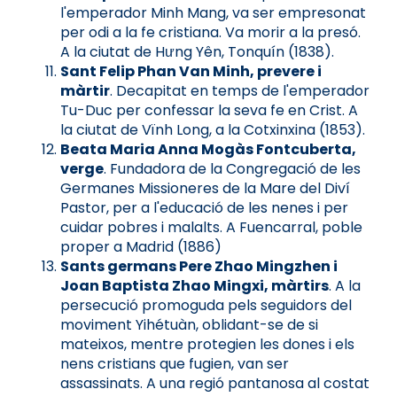
l'emperador Minh Mang, va ser empresonat
per odi a la fe cristiana. Va morir a la presó.
A la ciutat de Hưng Yên, Tonquín (1838).
Sant Felip Phan Van Minh, prevere i
màrtir
. Decapitat en temps de l'emperador
Tu-Duc per confessar la seva fe en Crist. A
la ciutat de Vïnh Long, a la Cotxinxina (1853).
Beata Maria Anna Mogàs Fontcuberta,
verge
. Fundadora de la Congregació de les
Germanes Missioneres de la Mare del Diví
Pastor, per a l'educació de les nenes i per
cuidar pobres i malalts. A Fuencarral, poble
proper a Madrid (1886)
Sants germans Pere Zhao Mingzhen i
Joan Baptista Zhao Mingxi, màrtirs
. A la
persecució promoguda pels seguidors del
moviment Yihétuàn, oblidant-se de si
mateixos, mentre protegien les dones i els
nens cristians que fugien, van ser
assassinats. A una regió pantanosa al costat