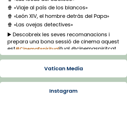
🍿 «Viaje al país de los blancos»
🍿 «León XIV, el hombre detrás del Papa»
🍿 «Las ovejas detectives»
▶️ Descobreix les seves recomanacions i
prepara una bona sessió de cinema aquest
est
itual @cinemaspiritcat
#CinemaEspiritual
Imatge: Generada amb IA (OpenAI)
Video
Vatican Media
View on Facebook
·
Share
Instagram
Arquebisbat de Barcelona
2 weeks ago
La Carmina va patir depressió. Fa gairebé
dos mesos, a l'Estadi Lluís Companys, la
jove va fer arribar el seu testimoni al papa