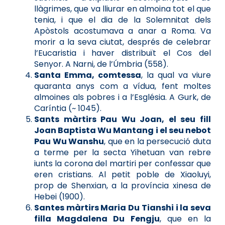
llàgrimes, que va lliurar en almoina tot el que
tenia, i que el dia de la Solemnitat dels
Apòstols acostumava a anar a Roma. Va
morir a la seva ciutat, després de celebrar
l’Eucaristia i haver distribuït el Cos del
Senyor. A Narni, de l’Úmbria (558).
Santa Emma, comtessa
, la qual va viure
quaranta anys com a vídua, fent moltes
almoines als pobres i a l’Església. A Gurk, de
Caríntia (~ 1045).
Sants màrtirs Pau Wu Joan, el seu fill
Joan Baptista Wu Mantang i el seu nebot
Pau Wu Wanshu
, que en la persecució duta
a terme per la secta Yihetuan van rebre
iunts la corona del martiri per confessar que
eren cristians. Al petit poble de Xiaoluyi,
prop de Shenxian, a la província xinesa de
Hebei (1900).
Santes màrtirs Maria Du Tianshi i la seva
filla Magdalena Du Fengju
, que en la