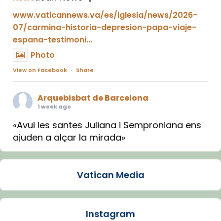
www.vaticannews.va/es/iglesia/news/2026-
07/carmina-historia-depresion-papa-viaje-
espana-testimoni...
Photo
View on Facebook
·
Share
Arquebisbat de Barcelona
1 week ago
«Avui les santes Juliana i Semproniana ens
ajuden a alçar la mirada»
Mons. Sergi Gordo, bisbe de Tortosa, ha
presidit aquest 27 de juliol la missa de Les
Vatican Media
Santes de Mataró.
🔗
tinyurl.com/cvu5jmbk
📸 J. Merino
Instagram