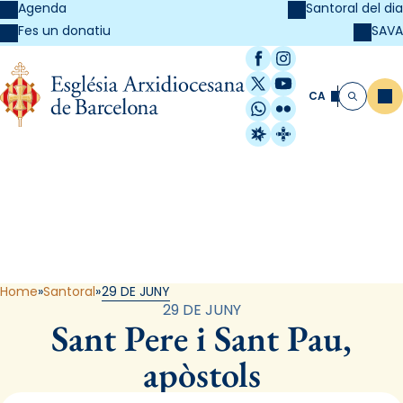
Agenda
Santoral del dia
SAVA
Fes un donatiu
Facebook
Instagram
X / Twitter
YouTube
CA
Me
Cerca
WhatsApp
Flickr
Radio Estel
Catalunya Cristi
Santoral
Home
Santoral
29 DE JUNY
29 DE JUNY
Sant Pere i Sant Pau,
apòstols