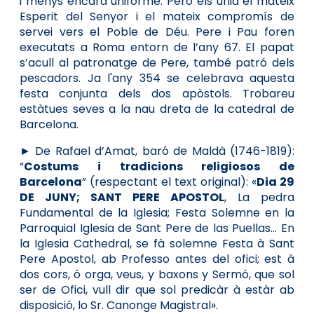
i menys encara uniforme. Però els unia el mateix
Esperit del Senyor i el mateix compromís de
servei vers el Poble de Déu. Pere i Pau foren
executats a Roma entorn de l’any 67. El papat
s’acull al patronatge de Pere, també patró dels
pescadors. Ja l'any 354 se celebrava aquesta
festa conjunta dels dos apòstols. Trobareu
estàtues seves a la nau dreta de la catedral de
Barcelona.
► De Rafael d’Amat, baró de Maldà (1746-1819):
“
Costums i tradicions religiosos de
Barcelona
” (respectant el text original): «
Dia 29
DE JUNY; SANT PERE APOSTOL
, La pedra
Fundamental de la Iglesia; Festa Solemne en la
Parroquial Iglesia de Sant Pere de las Puellas... En
la Iglesia Cathedral, se fà solemne Festa à Sant
Pere Apostol, ab Pro­fesso antes del ofici; est à
dos cors, ó orga, veus, y baxons y Sermó, que sol
ser de Ofici, vull dir que sol predicàr à estàr ab
disposició, lo Sr. Canonge Magistral».