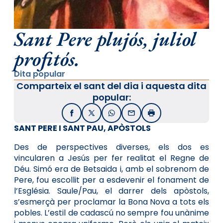
Sant Pere plujós, juliol
profitós.
Dita popular
Comparteix el sant del dia i aquesta dita
popular:
Facebook
X / Twitter
WhatsApp
Email
Imprimir
SANT PERE I SANT PAU, APÒSTOLS
Des de perspectives diverses, els dos es
vincularen a Jesús per fer realitat el Regne de
Déu. Simó era de Betsaida i, amb el sobrenom de
Pere, fou escollit per a esdevenir el fonament de
l’Església. Saule/Pau, el darrer dels apòstols,
s’esmerçà per proclamar la Bona Nova a tots els
pobles. L’estil de cadascú no sempre fou unànime