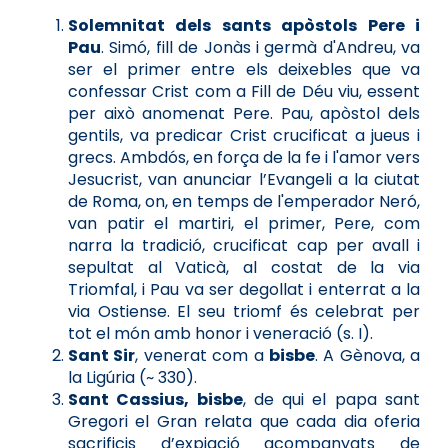
Solemnitat dels sants apòstols Pere i
Pau
. Simó, fill de Jonàs i germà d'Andreu, va
ser el primer entre els deixebles que va
confessar Crist com a Fill de Déu viu, essent
per això anomenat Pere. Pau, apòstol dels
gentils, va predicar Crist crucificat a jueus i
grecs. Ambdós, en força de la fe i l'amor vers
Jesucrist, van anunciar l’Evangeli a la ciutat
de Roma, on, en temps de l'emperador Neró,
van patir el martiri, el primer, Pere, com
narra la tradició, crucificat cap per avall i
sepultat al Vaticà, al costat de la via
Triomfal, i Pau va ser degollat i enterrat a la
via Ostiense. El seu triomf és celebrat per
tot el món amb honor i veneració (s. I).
Sant Sir
, venerat com a
bisbe
. A Gènova, a
la Ligúria (~ 330).
Sant Cassius, bisbe
, de qui el papa sant
Gregori el Gran relata que cada dia oferia
sacrificis d’expiació acompanyats de