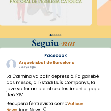
Seguiu
-nos
Facebook
Arquebisbat de Barcelona
7 days ago
La Carmina va patir depressió. Fa gairebé
dos mesos, a l'Estadi Lluís Companys, la
jove va fer arribar el seu testimoni al papa
Lleó XIV.
Recupera l'entrevista comp
Vatican
tican News 👇
News