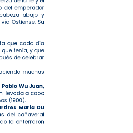
erza de la fe y el
po del emperador
o cabeza abajo y
 vía Ostiense. Su
nta que cada día
 que tenía, y que
spués de celebrar
 haciendo muchas
s Pablo Wu Juan,
ón llevada a cabo
os (1900).
rtires María Du
s del cañaveral
do la enterraron