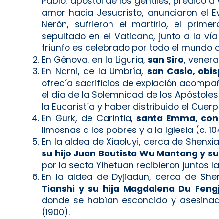
Pablo, apóstol de los gentiles, predicó a 
amor hacia Jesucristo, anunciaron el 
Nerón, sufrieron el martirio, el prim
sepultado en el Vaticano, junto a la vía
triunfo es celebrado por todo el mundo co
En Génova, en la Liguria,
san Siro
, vene
En Narni, de la Umbría,
san Casio, obi
ofrecía sacrificios de expiación acompa
el día de la Solemnidad de los Apóstole
la Eucaristía y haber distribuido el Cuer
En Gurk, de Carintia,
santa Emma, con
limosnas a los pobres y a la Iglesia (c. 10
En la aldea de Xiaoluyi, cerca de Shenxia
su hijo Juan Bautista Wu Mantang y s
por la secta Yihetuan recibieron juntos l
En la aldea de Dyjiadun, cerca de Shen
Tianshi y su hija Magdalena Du Feng
donde se habían escondido y asesinada
(1900).