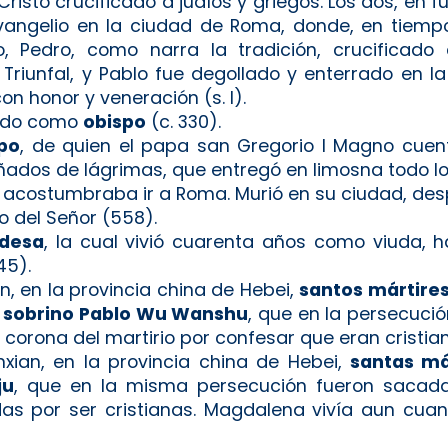
Cristo crucificado a judíos y griegos. Los dos, en fu
Evangelio en la ciudad de Roma, donde, en tiem
ero, Pedro, como narra la tradición, crucificad
 Triunfal, y Pablo fue degollado y enterrado en la
n honor y veneración (s. I).
rado como
obispo
(c. 330).
spo
, de quien el papa san Gregorio I Magno cue
ñados de lágrimas, que entregó en limosna todo lo
s acostumbraba ir a Roma. Murió en su ciudad, de
po del Señor (558).
desa
, la cual vivió cuarenta años como viuda,
45).
n, en la provincia china de Hebei,
santos mártire
u sobrino Pablo Wu Wanshu
, que en la persecuci
a corona del martirio por confesar que eran cristian
xian, en la provincia china de Hebei,
santas má
ju
, que en la misma persecución fueron sacada
s por ser cristianas. Magdalena vivía aun cuan