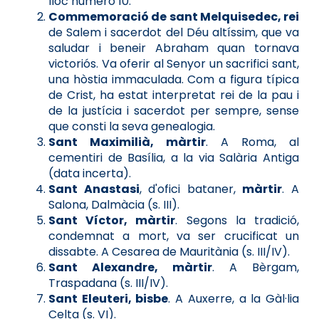
lloc número 10.
Commemoració de sant Melquisedec, rei
de Salem i sacerdot del Déu altíssim, que va
saludar i beneir Abraham quan tornava
victoriós. Va oferir al Senyor un sacrifici sant,
una hòstia immaculada. Com a figura típica
de Crist, ha estat interpretat rei de la pau i
de la justícia i sacerdot per sempre, sense
que consti la seva genealogia.
Sant Maximilià, màrtir
. A Roma, al
cementiri de Basília, a la via Salària Antiga
(data incerta).
Sant Anastasi
, d'ofici bataner,
màrtir
. A
Salona, Dalmàcia (s. III).
Sant Víctor, màrtir
. Segons la tradició,
condemnat a mort, va ser crucificat un
dissabte. A Cesarea de Mauritània (s. III/IV).
Sant Alexandre, màrtir
. A Bèrgam,
Traspadana (s. III/IV).
Sant Eleuteri, bisbe
. A Auxerre, a la Gàl·lia
Celta (s. VI).