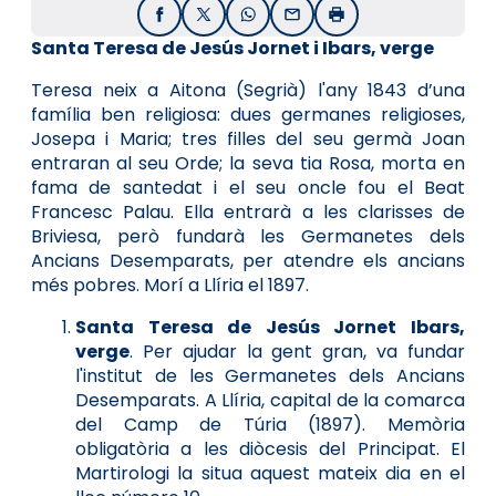
Facebook
X / Twitter
WhatsApp
Email
Imprimir
Santa Teresa de Jesús Jornet i Ibars, verge
Teresa neix a Aitona (Segrià) l'any 1843 d’una
família ben religiosa: dues germanes religioses,
Josepa i Maria; tres filles del seu germà Joan
entraran al seu Orde; la seva tia Rosa, morta en
fama de santedat i el seu oncle fou el Beat
Francesc Palau. Ella entrarà a les clarisses de
Briviesa, però fundarà les Germanetes dels
Ancians Desemparats, per atendre els ancians
més pobres. Morí a Llíria el 1897.
Santa Teresa de Jesús Jornet Ibars,
verge
. Per ajudar la gent gran, va fundar
l'institut de les Germanetes dels Ancians
Desemparats. A Llíria, capital de la comarca
del Camp de Túria (1897). Memòria
obligatòria a les diòcesis del Principat. El
Martirologi la situa aquest mateix dia en el