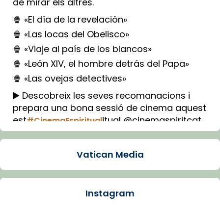
de mirar els altres.
🍿 «El día de la revelación»
🍿 «Las locas del Obelisco»
🍿 «Viaje al país de los blancos»
🍿 «León XIV, el hombre detrás del Papa»
🍿 «Las ovejas detectives»
▶️ Descobreix les seves recomanacions i
prepara una bona sessió de cinema aquest
est
itual @cinemaspiritcat
#CinemaEspiritual
Imatge: Generada amb IA (OpenAI)
Video
Vatican Media
View on Facebook
·
Share
Instagram
Arquebisbat de Barcelona
1 week ago