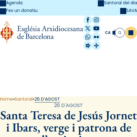
Agenda
Santoral del dia
SAVA
Fes un donatiu
Facebook
Instagram
X / Twitter
YouTube
CA
Me
Cerca
WhatsApp
Flickr
Radio Estel
Catalunya Cristi
Santoral
Home
Santoral
26 D’AGOST
26 D'AGOST
Santa Teresa de Jesús Jornet
i Ibars, verge i patrona de