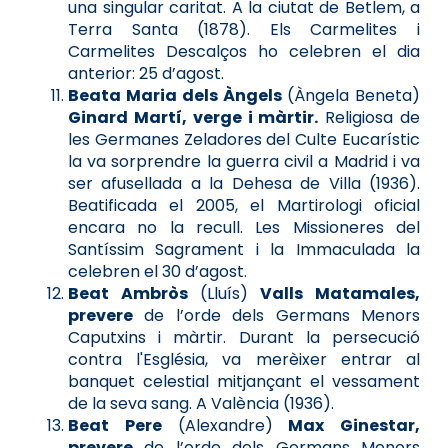
una singular caritat. A la ciutat de Betlem, a
Terra Santa (1878). Els Carmelites i
Carmelites Descalços ho celebren el dia
anterior: 25 d’agost.
Beata Maria dels Àngels
(Àngela Beneta)
Ginard Martí, verge i màrtir.
Religiosa de
les Germanes Zeladores del Culte Eucarístic
la va sorprendre la guerra civil a Madrid i va
ser afusellada a la Dehesa de Villa (1936).
Beatificada el 2005, el Martirologi oficial
encara no la recull. Les Missioneres del
Santíssim Sagrament i la Immaculada la
celebren el 30 d’agost.
Beat Ambròs
(Lluís)
Valls Matamales,
prevere
de l’orde dels Germans Menors
Caputxins i màrtir. Durant la persecució
contra l'Església, va merèixer entrar al
banquet celestial mitjançant el vessament
de la seva sang. A València (1936).
Beat Pere
(Alexandre)
Max Ginestar,
prevere
de l’orde dels Germans Menors