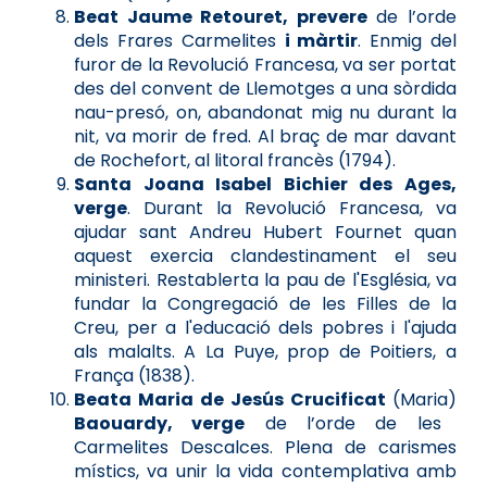
Beat Jaume Retouret, prevere
de l’orde
dels Frares Carmelites
i màrtir
. Enmig del
furor de la Revolució Francesa, va ser portat
des del convent de Llemotges a una sòrdida
nau-presó, on, abandonat mig nu durant la
nit, va morir de fred. Al braç de mar davant
de Rochefort, al litoral francès (1794).
Santa Joana Isabel Bichier des Ages,
verge
. Durant la Revolució Francesa, va
ajudar sant Andreu Hubert Fournet quan
aquest exercia clandestinament el seu
ministeri. Restablerta la pau de l'Església, va
fundar la Congregació de les Filles de la
Creu, per a l'educació dels pobres i l'ajuda
als malalts. A La Puye, prop de Poitiers, a
França (1838).
Beata Maria de Jesús Crucificat
(Maria)
Baouardy, verge
de l’orde de les
Carmelites Descalces. Plena de carismes
místics, va unir la vida contemplativa amb