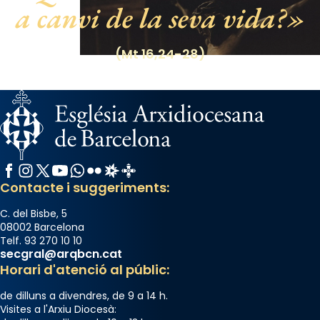
a canvi de la seva vida?
Photo
View on Facebook
·
Share
(Mt 16,24-28)
Facebook
Instagram
X / Twitter
YouTube
WhatsApp
Flickr
Radio Estel
Catalunya Cristiana
Contacte i suggeriments:
C. del Bisbe, 5
08002 Barcelona
Telf. 93 270 10 10
secgral@arqbcn.cat
Horari d'atenció al públic:
de dilluns a divendres, de 9 a 14 h.
Visites a l'Arxiu Diocesà: