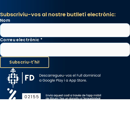
Subscriviu-vos al nostre butlletí electrònic:
Nom
Correu electrònic
*
Avís Legal
Protecció de Dades
Política de Cookies
Canal de denúncia
Copyright 2026 ©ARQUEBISBAT DE BARCELONA, tots els drets