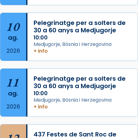
L’arquebisbe de Barcelona, el cardenal Joan
Josep Omella, ha presidit la missa i l’ha
concelebrat el bisbe auxiliar de Barcelona,
10
Pelegrinatge per a solters de
Mons. David Abadías.
30 a 60 anys a Medjugorje
📸 Dr. G. Simón
ag.
10:00
Medjugorje, Bòsnia i Herzegovina
Photo
2026
+ info
View on Facebook
·
Share
Arquebisbat de Barcelona
11
Pelegrinatge per a solters de
2 weeks ago
30 a 60 anys a Medjugorje
Memòria de les santes Juliana i
ag.
10:00
Semproniana, verges i màrtirs.
Medjugorje, Bòsnia i Herzegovina
2026
+ info
Acompanyant la història de sant Cugat, a
partir de l’Edat Mitjana sorgeix la tradició
que les santes Juliana (“relatiu a Júlia”) i
Semproniana (“relatiu a Semprònia =
12
437 Festes de Sant Roc de