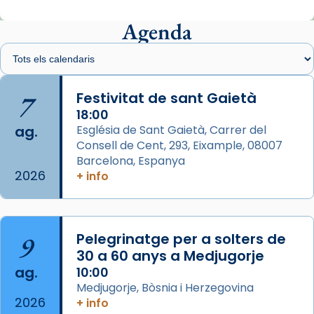
Mons. Sergi Gordo, bisbe de Tortosa, ha
presidit aquest 27 de juliol la missa de Les
Agenda
Santes de Mataró.
🔗
tinyurl.com/cvu5jmbk
📸 J. Merino
7
Festivitat de sant Gaietà
18:00
Photo
ag.
Església de Sant Gaietà, Carrer del
View on Facebook
·
Share
Consell de Cent, 293, Eixample, 08007
Barcelona, Espanya
2026
Arquebisbat de Barcelona
+ info
is at Catedral
de Barcelona.
2 weeks ago
Aquest dilluns, 27 de juliol, ha tingut lloc la
9
Pelegrinatge per a solters de
missa d’acció de gràcies en agraïment al
30 a 60 anys a Medjugorje
comitè organitzador de la visita apostòlica
ag.
10:00
del Sant Pare Lleó XIV a Barcelona, i als
Medjugorje, Bòsnia i Herzegovina
col·laboradors, a la Catedral de Barcelona.
2026
+ info