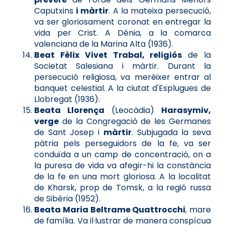
Caputxins
i màrtir
. A la mateixa persecució,
va ser gloriosament coronat en entregar la
vida per Crist. A Dénia, a la comarca
valenciana de la Marina Alta (1936).
Beat Fèlix Vivet Trabal, religiós
de la
Societat Salesiana i màrtir. Durant la
persecució religiosa, va merèixer entrar al
banquet celestial. A la ciutat d'Esplugues de
Llobregat (1936).
Beata Llorença
(Leocàdia)
Harasymiv,
verge
de la Congregació de les Germanes
de Sant Josep i
màrtir
. Subjugada la seva
pàtria pels perseguidors de la fe, va ser
conduïda a un camp de concentració, on a
la puresa de vida va afegir-hi la constància
de la fe en una mort gloriosa. A la localitat
de Kharsk, prop de Tomsk, a la regió russa
de Sibèria (1952).
Beata Maria Beltrame Quattrocchi
, mare
de família. Va il·lustrar de manera conspícua