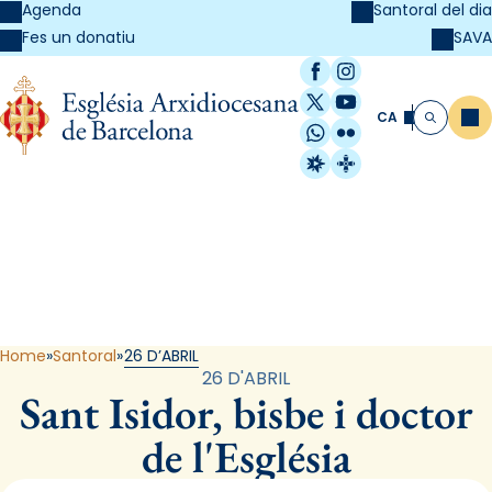
Agenda
Santoral del dia
SAVA
Fes un donatiu
Facebook
Instagram
X / Twitter
YouTube
CA
Me
Cerca
WhatsApp
Flickr
Radio Estel
Catalunya Cristi
Santoral
Home
Santoral
26 D’ABRIL
26 D'ABRIL
Sant Isidor, bisbe i doctor
de l'Església