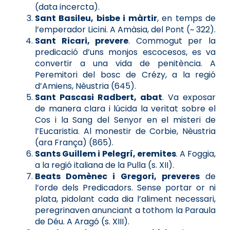
(data incercta).
Sant Basileu, bisbe i màrtir
, en temps de
l’emperador Licini. A Amàsia, del Pont (~ 322).
Sant Ricari, prevere
. Commogut per la
predicació d’uns monjos escocesos, es va
convertir a una vida de penitència. A
Peremitori del bosc de Crézy, a la regió
d’Amiens, Nèustria (645).
Sant Pascasi Radbert, abat
. Va exposar
de manera clara i lúcida la veritat sobre el
Cos i la Sang del Senyor en el misteri de
l’Eucaristia. Al monestir de Corbie, Nèustria
(ara França) (865).
Sants Guillem i Pelegrí, eremites
. A Foggia,
a la regió italiana de la Pulla (s. XII).
Beats Domènec i Gregori, preveres
de
l’orde dels Predicadors. Sense portar or ni
plata, pidolant cada dia l’aliment necessari,
peregrinaven anunciant a tothom la Paraula
de Déu. A Aragó (s. XIII).