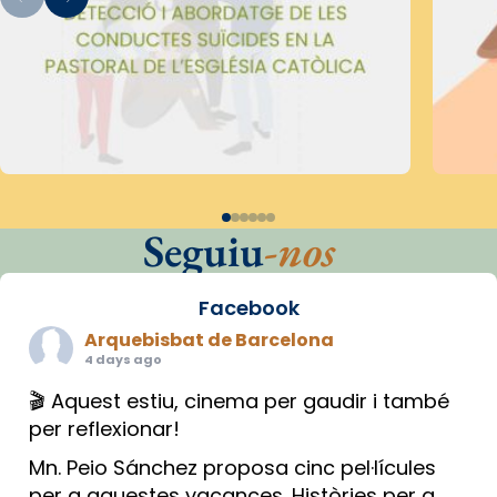
Seguiu
-nos
Facebook
Arquebisbat de Barcelona
4 days ago
🎬 Aquest estiu, cinema per gaudir i també
per reflexionar!
Mn. Peio Sánchez proposa cinc pel·lícules
per a aquestes vacances. Històries per a