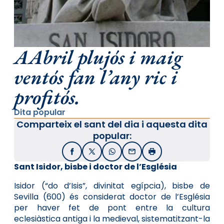
AAbril plujós i maig
ventós fan l’any ric i
profitós.
Dita popular
Comparteix el sant del dia i aquesta dita
popular:
Facebook
X / Twitter
WhatsApp
Email
Imprimir
Sant Isidor, bisbe i doctor de l’Església
Isidor (“do d’Isis”, divinitat egípcia), bisbe de
Sevilla (600) és considerat doctor de l’Església
per haver fet de pont entre la cultura
eclesiàstica antiga i la medieval, sistematitzant-la