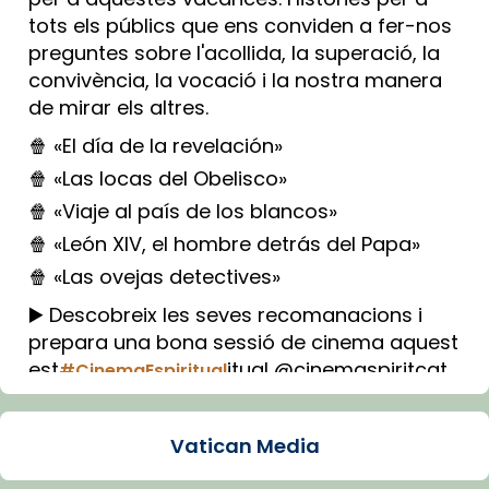
tots els públics que ens conviden a fer-nos
preguntes sobre l'acollida, la superació, la
convivència, la vocació i la nostra manera
de mirar els altres.
🍿 «El día de la revelación»
🍿 «Las locas del Obelisco»
🍿 «Viaje al país de los blancos»
🍿 «León XIV, el hombre detrás del Papa»
🍿 «Las ovejas detectives»
▶️ Descobreix les seves recomanacions i
prepara una bona sessió de cinema aquest
est
itual @cinemaspiritcat
#CinemaEspiritual
Imatge: Generada amb IA (OpenAI)
Video
Vatican Media
View on Facebook
·
Share