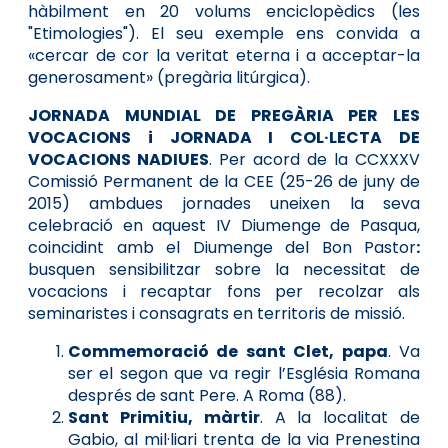
hàbilment en 20 volums enciclopèdics (les
"Etimologies"). El seu exemple ens convida a
«cercar de cor la veritat eterna i a acceptar-la
generosament» (pregària litúrgica).
JORNADA MUNDIAL DE PREGÀRIA PER LES
VOCACIONS i JORNADA I COL·LECTA DE
VOCACIONS NADIUES
. Per acord de la CCXXXV
Comissió Permanent de la CEE (25-26 de juny de
2015) ambdues jornades uneixen la seva
celebració en aquest IV Diumenge de Pasqua,
coincidint amb el Diumenge del Bon Pastor
:
busquen sensibilitzar sobre la necessitat de
vocacions i recaptar fons per recolzar als
seminaristes i consagrats en territoris de missió.
Commemoració de sant Clet, papa
. Va
ser el segon que va regir l’Església Romana
després de sant Pere. A Roma (88).
Sant Primitiu, màrtir
. A la localitat de
Gabio, al mil·liari trenta de la via Prenestina