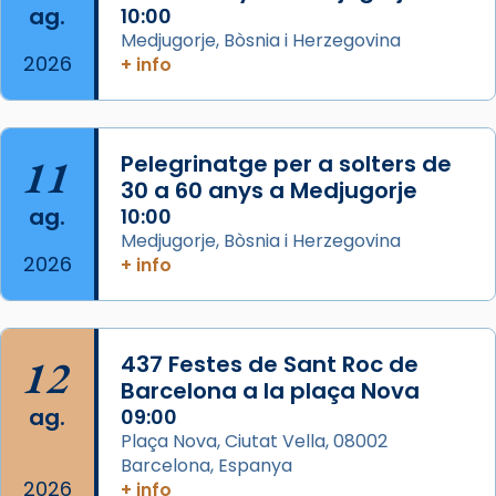
ag.
comitè organitzador de la visita apostòlica
10:00
Medjugorje, Bòsnia i Herzegovina
del Sant Pare Lleó XIV a Barcelona, i als
2026
+ info
col·laboradors, a la Catedral de Barcelona.
L’arquebisbe de Barcelona, el cardenal Joan
Josep Omella, ha presidit la missa i l’ha
11
Pelegrinatge per a solters de
concelebrat el bisbe auxiliar de Barcelona,
30 a 60 anys a Medjugorje
Mons. David Abadías.
ag.
10:00
📸 Dr. G. Simón
Medjugorje, Bòsnia i Herzegovina
2026
+ info
Photo
View on Facebook
·
Share
12
437 Festes de Sant Roc de
Arquebisbat de Barcelona
2 weeks ago
Barcelona a la plaça Nova
ag.
09:00
Memòria de les santes Juliana i
Plaça Nova, Ciutat Vella, 08002
Semproniana, verges i màrtirs.
Barcelona, Espanya
2026
Acompanyant la història de sant Cugat, a
+ info