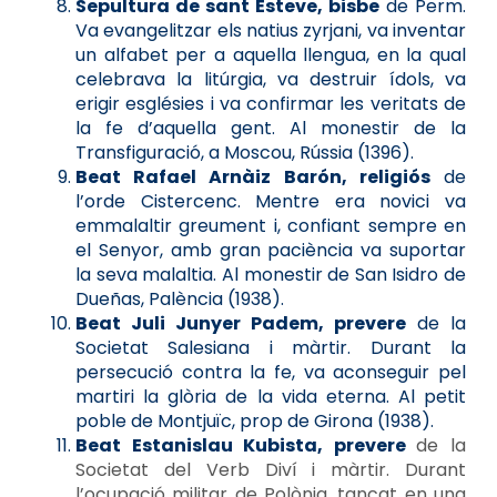
Sepultura de sant Esteve, bisbe
de Perm.
Va evangelitzar els natius zyrjani, va inventar
un alfabet per a aquella llengua, en la qual
celebrava la litúrgia, va destruir ídols, va
erigir esglésies i va confirmar les veritats de
la fe d’aquella gent. Al monestir de la
Transfiguració, a Moscou, Rússia (1396).
Beat Rafael Arnàiz Barón, religiós
de
l’orde Cistercenc. Mentre era novici va
emmalaltir greument i, confiant sempre en
el Senyor, amb gran paciència va suportar
la seva malaltia. Al monestir de San Isidro de
Dueñas, Palència (1938).
Beat Juli Junyer Padem, prevere
de la
Societat Salesiana i màrtir. Durant la
persecució contra la fe, va aconseguir pel
martiri la glòria de la vida eterna. Al petit
poble de Montjuïc, prop de Girona (1938).
Beat Estanislau Kubista, prevere
de la
Societat del Verb Diví i màrtir. Durant
l’ocupació militar de Polònia, tancat en una