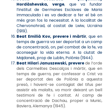
Hordàshevska, verge
, que va fundar
l’institut de Germanes Esclaves de Maria
Immaculada i es va dedicar a fer el bé on
més gran fos la necessitat. A la localitat de
Chervonohrad, al costat de Lwiw, Ucraïna
(1919).
Beat Emilià Kov, prevere i màrtir
, que en
temps de guerra va ser deportat a un camp
de concentració, on, pel combat de la fe, va
aconseguir la vida eterna. A la ciutat de
Majdanek, prop de Lublin, Polònia (1944).
Beat Hilari Januszewski, prevere
de l’orde
dels Carmelites Descalços i màrtir, que en
temps de guerra, per confessar a Crist va
ser deportat des de Polònia a aquesta
presó, i havent-se contagiat del tifus per
assistir els malalts, va morir deixant un bell
testimoni de fe i caritat. Al camp de
concentració de Dachau, proper a Munic,
Baviera, Alemanya (1945).