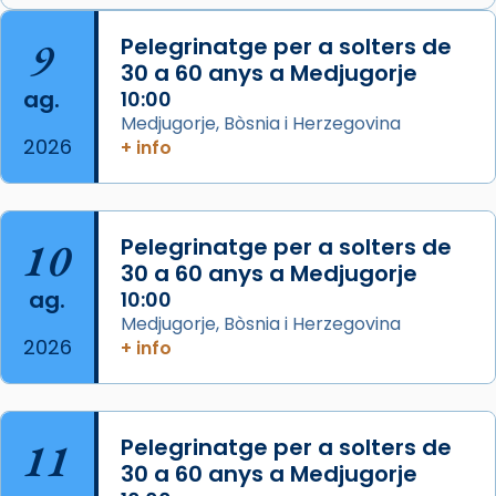
📸 J. Merino
9
Pelegrinatge per a solters de
30 a 60 anys a Medjugorje
Photo
ag.
10:00
View on Facebook
·
Share
Medjugorje, Bòsnia i Herzegovina
2026
+ info
Arquebisbat de Barcelona
is at Catedral
de Barcelona.
2 weeks ago
Aquest dilluns, 27 de juliol, ha tingut lloc la
10
Pelegrinatge per a solters de
missa d’acció de gràcies en agraïment al
30 a 60 anys a Medjugorje
ag.
comitè organitzador de la visita apostòlica
10:00
Medjugorje, Bòsnia i Herzegovina
del Sant Pare Lleó XIV a Barcelona, i als
2026
+ info
col·laboradors, a la Catedral de Barcelona.
L’arquebisbe de Barcelona, el cardenal Joan
Josep Omella, ha presidit la missa i l’ha
11
Pelegrinatge per a solters de
concelebrat el bisbe auxiliar de Barcelona,
30 a 60 anys a Medjugorje
Mons. David Abadías.