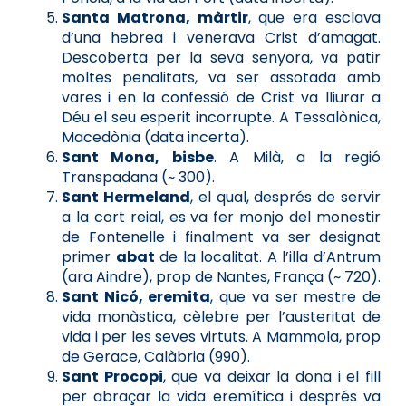
Santa Matrona, màrtir
, que era esclava
d’una hebrea i venerava Crist d’amagat.
Descoberta per la seva senyora, va patir
moltes penalitats, va ser assotada amb
vares i en la confessió de Crist va lliurar a
Déu el seu esperit incorrupte. A Tessalònica,
Macedònia (data incerta).
Sant Mona, bisbe
. A Milà, a la regió
Transpadana (~ 300).
Sant Hermeland
, el qual, després de servir
a la cort reial, es va fer monjo del monestir
de Fontenelle i finalment va ser designat
primer
abat
de la localitat. A l’illa d’Antrum
(ara Aindre), prop de Nantes, França (~ 720).
Sant Nicó, eremita
, que va ser mestre de
vida monàstica, cèlebre per l’austeritat de
vida i per les seves virtuts. A Mammola, prop
de Gerace, Calàbria (990).
Sant Procopi
, que va deixar la dona i el fill
per abraçar la vida eremítica i després va