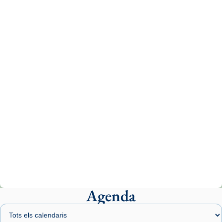
Recupera l'entrevista comp
Vatican
tican News 👇
News
www.vaticannews.va/es/iglesia/news/2026-
07/carmina-historia-depresion-papa-viaje-
espana-testimoni...
Photo
View on Facebook
·
Share
Arquebisbat de Barcelona
2 weeks ago
«Avui les santes Juliana i Semproniana ens
ajuden a alçar la mirada»
Mons. Sergi Gordo, bisbe de Tortosa, ha
presidit aquest 27 de juliol la missa de Les
Agenda
Santes de Mataró.
🔗
tinyurl.com/cvu5jmbk