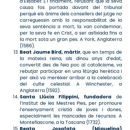
d’Elisabet I, i finalment, refusant que la seva
causa fos portada davant del tribunal
perquè els ànims dels consellers del jutge no
carreguessin amb la responsabilitat de la
seva sentència a mort, la van condemnar,
per la seva fe en Crist, a ser asfixiada fins a
la mort sota un gran pes. A York, Anglaterra
(1586).
Beat Jaume Bird, màrtir
, que en temps de
la mateixa reina, als dinou anys d’edat,
convertit des de feia poc al catolicisme, va
rebutjar participar en una litúrgia herètica i
per això va merèixer arribar a la celebració
del culte celestial. A Winchester, a
Anglaterra (1592).
Santa Llúcia Filippini, fundadora
de
l’Institut de les Mestres Pies, per promoure
l’ensenyament cristià de joves i dones,
especialment les mancades de recursos. A
Montefiascone, a la Toscana (1732).
Beata Josafata (Miquelina)