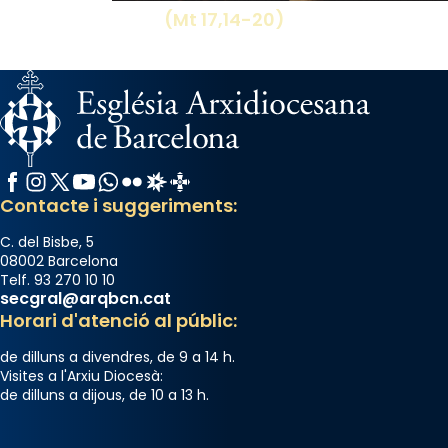
(Mt 17,14-20)
Facebook
Instagram
X / Twitter
YouTube
WhatsApp
Flickr
Radio Estel
Catalunya Cristiana
Contacte i suggeriments:
C. del Bisbe, 5
08002 Barcelona
Telf. 93 270 10 10
secgral@arqbcn.cat
Horari d'atenció al públic:
de dilluns a divendres, de 9 a 14 h.
Visites a l'Arxiu Diocesà:
de dilluns a dijous, de 10 a 13 h.