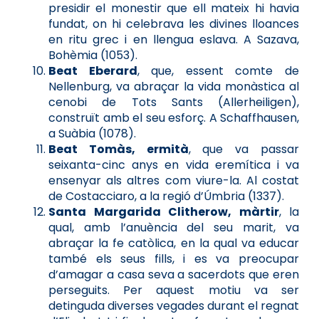
presidir el monestir que ell mateix hi havia
fundat, on hi celebrava les divines lloances
en ritu grec i en llengua eslava. A Sazava,
Bohèmia (1053).
Beat Eberard
, que, essent comte de
Nellenburg, va abraçar la vida monàstica al
cenobi de Tots Sants (Allerheiligen),
construït amb el seu esforç. A Schaffhausen,
a Suàbia (1078).
Beat Tomàs, ermità
, que va passar
seixanta-cinc anys en vida eremítica i va
ensenyar als altres com viure-la. Al costat
de Costacciaro, a la regió d’Úmbria (1337).
Santa Margarida Clitherow, màrtir
, la
qual, amb l’anuència del seu marit, va
abraçar la fe catòlica, en la qual va educar
també els seus fills, i es va preocupar
d’amagar a casa seva a sacerdots que eren
perseguits. Per aquest motiu va ser
detinguda diverses vegades durant el regnat