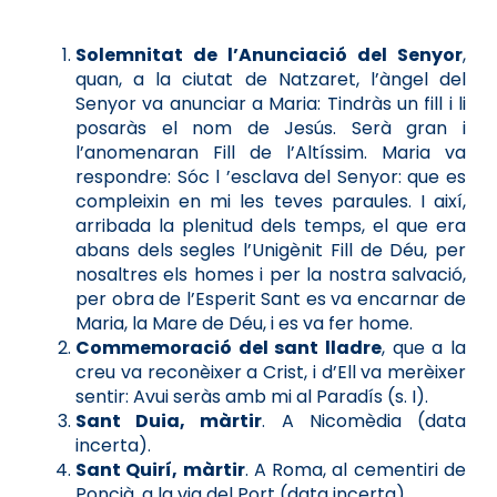
Solemnitat de l’Anunciació del Senyor
,
quan, a la ciutat de Natzaret, l’àngel del
Senyor va anunciar a Maria: Tindràs un fill i li
posaràs el nom de Jesús. Serà gran i
l’anomenaran Fill de l’Altíssim. Maria va
respondre: Sóc l ’esclava del Senyor: que es
compleixin en mi les teves paraules. I així,
arribada la plenitud dels temps, el que era
abans dels segles l’Unigènit Fill de Déu, per
nosaltres els homes i per la nostra salvació,
per obra de l’Esperit Sant es va encarnar de
Maria, la Mare de Déu, i es va fer home.
Commemoració del sant lladre
, que a la
creu va reconèixer a Crist, i d’Ell va merèixer
sentir: Avui seràs amb mi al Paradís (s. I).
Sant Duia, màrtir
. A Nicomèdia (data
incerta).
Sant Quirí, màrtir
. A Roma, al cementiri de
Poncià, a la via del Port (data incerta).