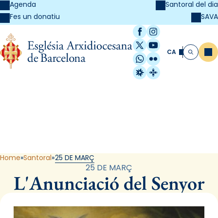
Agenda
Santoral del dia
SAVA
Fes un donatiu
Facebook
Instagram
X / Twitter
YouTube
CA
Me
Cerca
WhatsApp
Flickr
Radio Estel
Catalunya Cristi
Santoral
Home
Santoral
25 DE MARÇ
25 DE MARÇ
L'Anunciació del Senyor