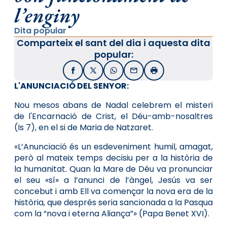
l’enginy
Dita popular
Comparteix el sant del dia i aquesta dita
popular:
Facebook
X / Twitter
WhatsApp
Email
Imprimir
L'ANUNCIACIÓ DEL SENYOR:
Nou mesos abans de Nadal celebrem el misteri
de l'Encarnació de Crist, el Déu-amb-nosaltres
(Is 7), en el si de Maria de Natzaret.
«L’Anunciació és un esdeveniment humil, amagat,
però al mateix temps decisiu per a la història de
la humanitat. Quan la Mare de Déu va pronunciar
el seu «sí» a l’anunci de l’àngel, Jesús va ser
concebut i amb Ell va començar la nova era de la
història, que després seria sancionada a la Pasqua
com la “nova i eterna Aliança”» (Papa Benet XVI).