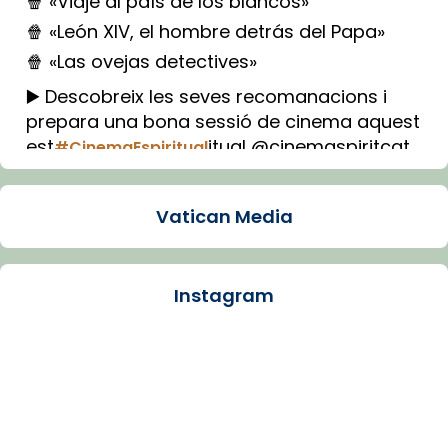
🍿 «Viaje al país de los blancos»
🍿 «León XIV, el hombre detrás del Papa»
🍿 «Las ovejas detectives»
▶️ Descobreix les seves recomanacions i
prepara una bona sessió de cinema aquest
est
itual @cinemaspiritcat
#CinemaEspiritual
Imatge: Generada amb IA (OpenAI)
Video
Vatican Media
View on Facebook
·
Share
Instagram
Arquebisbat de Barcelona
1 week ago
La Carmina va patir depressió. Fa gairebé
dos mesos, a l'Estadi Lluís Companys, la
jove va fer arribar el seu testimoni al papa
Lleó XIV.