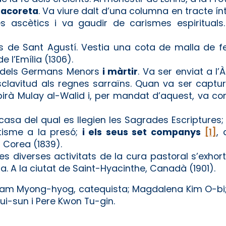
anacoreta
. Va viure dalt d’una columna en tracte ín
 ascètics i va gaudir de carismes espirituals
s de Sant Agustí. Vestia una cota de malla de fe
e l’Emília (1306).
 dels Germans Menors
i màrtir
. Va ser enviat a l’
a esclavitud als regnes sarraïns. Quan va ser captu
birà Mulay al-Walid i, per mandat d’aquest, va co
 casa del qual es llegien les Sagrades Escriptures
tisme a la presó;
i els seus set companys
[1]
, 
, Corea (1839).
les diverses activitats de la cura pastoral s’exho
a. A la ciutat de Saint-Hyacinthe, Canadà (1901).
Nam Myong-hyog, catequista; Magdalena Kim O-bi
Hui-sun i Pere Kwon Tu-gin.