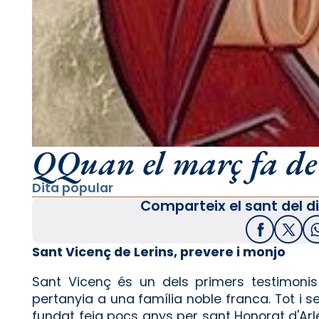
QQuan el març fa de 
Dita popular
Comparteix el sant del di
Facebook
X / T
Sant Vicenç de Lerins, prevere i monjo
Sant Vicenç és un dels primers testimoni
pertanyia a una família noble franca. Tot i se
fundat feia pocs anys per sant Honorat d'Arle