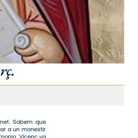
rç.
enet. Sabem que
irar a un monestir
 monjo, Vicenç va