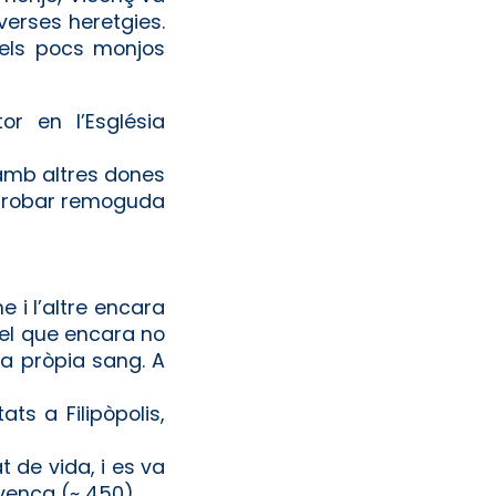
verses heretgies.
dels pocs monjos
or en l’Església
amb altres dones
a trobar remoguda
e i l’altre encara
 el que encara no
va pròpia sang. A
ats a Filipòpolis,
t de vida, i es va
ovença (~ 450).