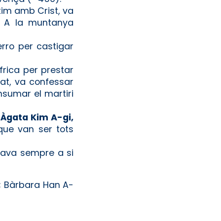
tim amb Crist, va
. A la muntanya
rro per castigar
Àfrica per prestar
rat, va confessar
nsumar el martiri
;
Àgata Kim A-gi,
que van ser tots
rtava sempre a si
; Bàrbara Han A-