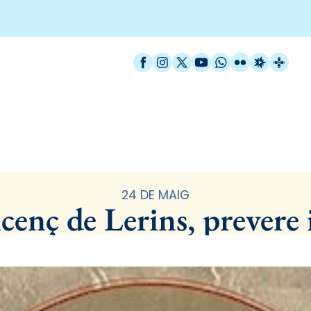
Facebook
Instagram
X / Twitter
YouTube
WhatsApp
Flickr
Radio Est
Catal
Santoral
24 DE MAIG
cenç de Lerins, prevere