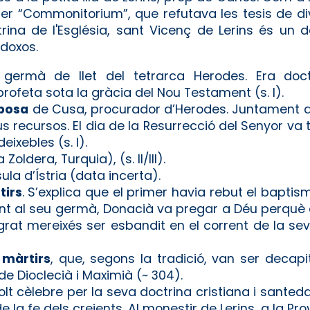
er “Commonitorium”, que refutava les tesis de di
ina de l'Església, sant Vicenç de Lerins és un 
odoxos.
 germà de llet del tetrarca Herodes. Era doct
 profeta sota la gràcia del Nou Testament (s. I).
posa
de Cusa, procurador d’Herodes. Juntament 
us recursos. El dia de la Resurrecció del Senyor v
eixebles (s. I).
 Zoldera, Turquia), (s. II/III).
sula d’Ístria (data incerta).
tirs
. S’explica que el primer havia rebut el baptism
ant al seu germà, Donacià va pregar a Déu perquè
rat mereixés ser esbandit en el corrent de la se
 màrtirs
, que, segons la tradició, van ser decapit
de Dioclecià i Maximià (~ 304).
olt cèlebre per la seva doctrina cristiana i santeda
 la fe dels creients. Al monestir de Lerins, a la Pr