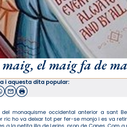
maig, el maig fa de ma
a i aquesta dita popular:
witter
WhatsApp
Email
Imprimir
s del monaquisme occidental anterior a sant B
r ric ho va deixar tot per fer-se monjo i es va ret
s a la petita illa de Lerins, prop de Canes. Com a