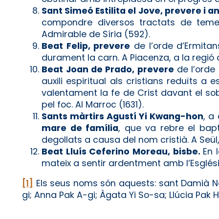
Sant Simeó Estilita el Jove, prevere i 
compondre diversos tractats de temes
Admirable de Síria (592).
Beat Felip, prevere
de l’orde d’Ermitan
durament la carn. A Piacenza, a la regió d
Beat Joan de Prado, prevere
de l’orde
auxili espiritual als cristians reduïts 
valentament la fe de Crist davant el so
pel foc. Al Marroc (1631).
Sants màrtirs Agustí Yi Kwang-hon
, a
mare de família
, que va rebre el bap
degollats a causa del nom cristià. A Seül
Beat Lluís Ceferino Moreau, bisbe.
En 
mateix a sentir ardentment amb l’Esglési
[1]
Els seus noms són aquests: sant Damià 
gi; Anna Pak A-gi; Àgata Yi So-sa; Llúcia Pak 