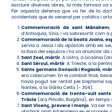
escriure diverses obres, la més famosa va s
Per aquesta defensa que va fer de la doctr
occidentals que és venerat per catòlics i ort
Commemoració de sant Mànahem
,
d’Antioquia, Síria, i va sobresortir com a
Commemoració de la beata Joana, es
servia a Jesús i als apòstols amb els se
la llosa del sepulcre i ho va anunciar als d
Sant Zoel, màrtir
. A Listra, a Licaònia (ara
Sant Sèrvul, màrtir
. A Trieste, a la penín
Sants germans Donacià i Rogacià, màr
era catecumen. En el combat final, bes
havia pogut ser rentat pel baptisme sag
Nantes, a la Gàl·lia Celta (~ 304).
Commemoració de
trenta-vuit sants
Tràcia
(ara Plòvdiv, Bulgària), en temps 
Sant Vicenç, prevere i monjo
. Va ser m
obstinar amb intrepidesa en el progrés de