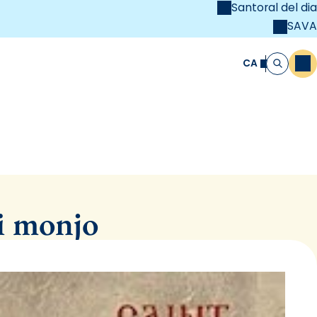
Santoral del dia
SAVA
el
unya Cristiana
CA
M
Cerca
 i monjo