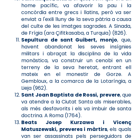
home pacífic, va afavorir la pau i la
concòrdia entre grecs i llatins, però va ser
enviat a l'exili lluny de la seva pàtria a causa
del culte de les imatges sagrades. A Sinada,
de Frígia (ara Çifitkasaba, a Turquia) (826).
Sepultura de sant Guibert, monjo
, que,
havent abandonat les seves insígnies
militars i abraçat la disciplina de la vida
monàstica, va construir un cenobi en un
terreny de la seva heretat, entrant ell
mateix en el monestir de Gorze. A
Gembloux, a la comarca de la Lotaríngia, a
Lieja (962).
Sant Joan Baptista de Rossi, prevere
, que
va atendre a la Ciutat Santa als miserables,
als més desfavorits i els va imbuir de santa
doctrina. A Roma (1764).
Beats Josep Kurzawa i Vicenç
Matuszewski, preveres i màrtirs
, els quals
van ser assassinats pels perseguidors de