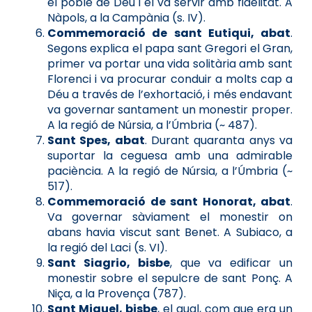
el poble de Déu i el va servir amb fidelitat. A
Nàpols, a la Campània (s. IV).
Commemoració de sant Eutiqui, abat
.
Segons explica el papa sant Gregori el Gran,
primer va portar una vida solitària amb sant
Florenci i va procurar conduir a molts cap a
Déu a través de l’exhortació, i més endavant
va governar santament un monestir proper.
A la regió de Núrsia, a l’Úmbria (~ 487).
Sant Spes, abat
. Durant quaranta anys va
suportar la ceguesa amb una admirable
paciència. A la regió de Núrsia, a l’Úmbria (~
517).
Commemoració de sant Honorat, abat
.
Va governar sàviament el monestir on
abans havia viscut sant Benet. A Subiaco, a
la regió del Laci (s. VI).
Sant Siagrio, bisbe
, que va edificar un
monestir sobre el sepulcre de sant Ponç. A
Niça, a la Provença (787).
Sant Miquel, bisbe
, el qual, com que era un