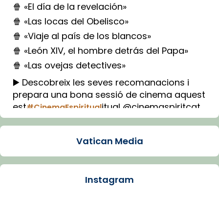
🍿 «El día de la revelación»
🍿 «Las locas del Obelisco»
🍿 «Viaje al país de los blancos»
🍿 «León XIV, el hombre detrás del Papa»
🍿 «Las ovejas detectives»
▶️ Descobreix les seves recomanacions i
prepara una bona sessió de cinema aquest
est
itual @cinemaspiritcat
#CinemaEspiritual
Imatge: Generada amb IA (OpenAI)
Video
Vatican Media
View on Facebook
·
Share
Instagram
Arquebisbat de Barcelona
2 weeks ago
La Carmina va patir depressió. Fa gairebé