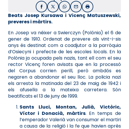
Facebook
X / Twitter
WhatsApp
Email
Imprimir
Beats Josep Kursawa i Vicenç Matuszewski,
preveres i màrtirs.
En Josep va néixer a Swierczyn (Polónia) el 6 de
gener de 1910. Ordenat de prevere als vint-i-sis
anys és destinat com a coadjutor a la parròquia
d’Osiecyni i prefecte de les escoles locals. En la
Polònia ja ocupada pels nazis, tant ell com el seu
rector Vicenç foren avisats que en la processó
del Corpus corrien perill, però ambdós es
negaren a abandonar el seu lloc. La policia nazi
els arresta la matinada del 23 de maig de 1942 i
els afusella a la mateixa carretera. Són
beatificats el 13 de juny de 1999.
Sants Lluci, Montan, Julià, Victòric,
Víctor i Donacià, màrtirs
. En temps de
l’emperador Valerià van consumar el martiri
a causa de la religió i la fe que havien après