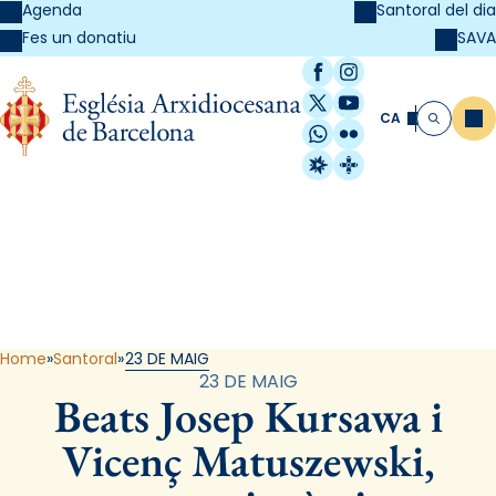
Agenda
Santoral del dia
SAVA
Fes un donatiu
Facebook
Instagram
X / Twitter
YouTube
CA
Me
Cerca
WhatsApp
Flickr
Radio Estel
Catalunya Cristi
Santoral
Home
Santoral
23 DE MAIG
23 DE MAIG
Beats Josep Kursawa i
Vicenç Matuszewski,