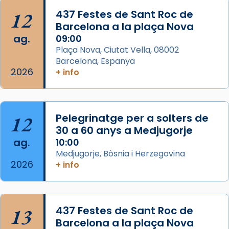
Josep Omella, ha presidit la missa i l’ha
12
437 Festes de Sant Roc de
concelebrat el bisbe auxiliar de Barcelona,
Barcelona a la plaça Nova
Mons. David Abadías.
ag.
09:00
📸 Dr. G. Simón
Plaça Nova, Ciutat Vella, 08002
Barcelona, Espanya
Photo
2026
+ info
View on Facebook
·
Share
Arquebisbat de Barcelona
12
Pelegrinatge per a solters de
2 weeks ago
30 a 60 anys a Medjugorje
Memòria de les santes Juliana i
ag.
10:00
Semproniana, verges i màrtirs.
Medjugorje, Bòsnia i Herzegovina
2026
Acompanyant la història de sant Cugat, a
+ info
partir de l’Edat Mitjana sorgeix la tradició
que les santes Juliana (“relatiu a Júlia”) i
Semproniana (“relatiu a Semprònia =
13
437 Festes de Sant Roc de
eterna”) són deixebles seves. I l’any 1667, el
Barcelona a la plaça Nova