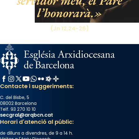
servidor meu, el Pare
l’honorarà.
View on Facebook
·
Share
(Jn 12,24-26)
Facebook
Instagram
X / Twitter
YouTube
WhatsApp
Flickr
Radio Estel
Catalunya Cristiana
Contacte i suggeriments:
C. del Bisbe, 5
08002 Barcelona
Telf. 93 270 10 10
secgral@arqbcn.cat
Horari d'atenció al públic:
de dilluns a divendres, de 9 a 14 h.