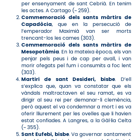
per ensenyament de sant Cebrià. En tenim
les actes. A Cartago (~ 259).
Commemoració dels sants màrtirs de
Capadòcia
, que en la persecució de
l’emperador Maximià van ser morts
trencant-los les cames (303).
Commemoració dels sants màrtirs de
Mesopotàmia
. En la mateixa època, els van
penjar pels peus i de cap per avall, i van
morir ofegats pel fum i consumits a foc lent
(303).
Martiri de sant Desideri, bisbe
. D’ell
s’explica que, quan va constatar que els
vàndals maltractaven el seu ramat, es va
dirigir al seu rei per demanar-li clemència,
però aquest el va condemnar a mort i es va
oferir lliurement per les ovelles que li havien
estat confiades. A Langres, a la Gàl·lia Celta
(~ 355).
Sant Eufebi, bisbe
. Va governar santament